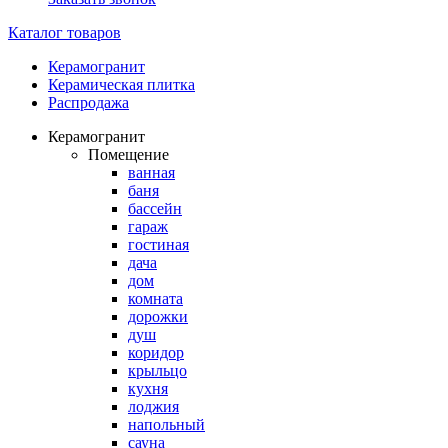
Каталог товаров
Керамогранит
Керамическая плитка
Распродажа
Керамогранит
Помещение
ванная
баня
бассейн
гараж
гостиная
дача
дом
комната
дорожки
душ
коридор
крыльцо
кухня
лоджия
напольный
сауна