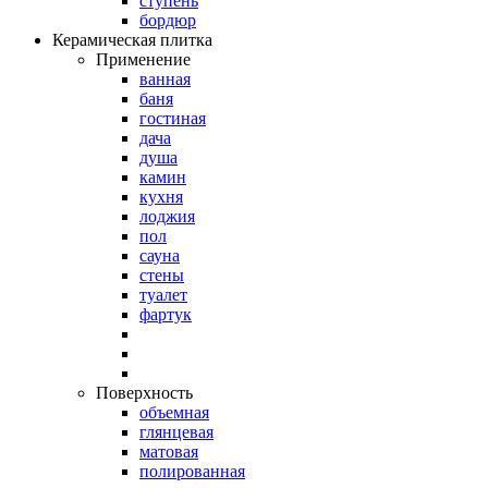
ступень
бордюр
Керамическая плитка
Применение
ванная
баня
гостиная
дача
душа
камин
кухня
лоджия
пол
сауна
стены
туалет
фартук
Поверхность
объемная
глянцевая
матовая
полированная