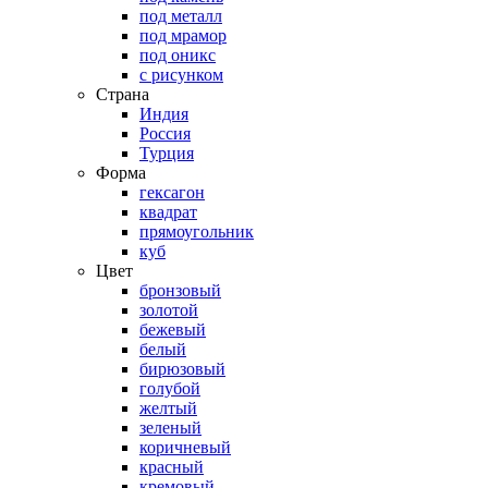
под металл
под мрамор
под оникс
с рисунком
Страна
Индия
Россия
Турция
Форма
гексагон
квадрат
прямоугольник
куб
Цвет
бронзовый
золотой
бежевый
белый
бирюзовый
голубой
желтый
зеленый
коричневый
красный
кремовый