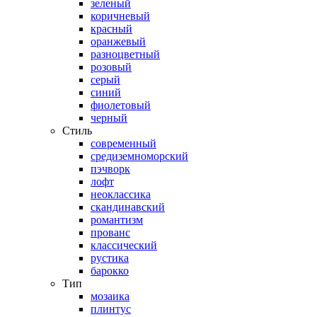
зеленый
коричневый
красный
оранжевый
разноцветный
розовый
серый
синий
фиолетовый
черный
Стиль
современный
средиземноморский
пэчворк
лофт
неоклассика
скандинавский
романтизм
прованс
классический
рустика
барокко
Тип
мозаика
плинтус