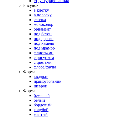
структурированная
Рисунок
в клетку
в полоску
елочка
моноколор
орнамент
под бетон
под дерево
под камень
под мрамор
с листьями
с рисунком
с цветами
флора/фауна
Форма
квадрат
прямоугольник
шеврон
Форма
бежевый
белый
бордовый
голубой
желтый