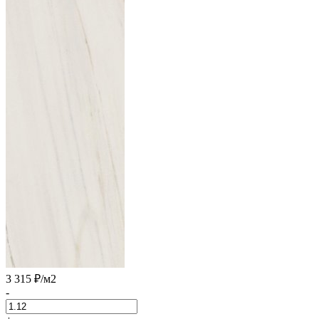
3 315 ₽
/м2
-