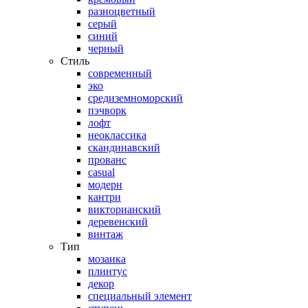
разноцветный
серый
синий
черный
Стиль
современный
эко
средиземноморский
пэчворк
лофт
неоклассика
скандинавский
прованс
casual
модерн
кантри
викторианский
деревенский
винтаж
Тип
мозаика
плинтус
декор
специальный элемент