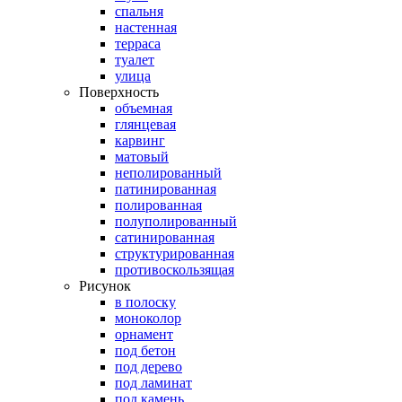
спальня
настенная
терраса
туалет
улица
Поверхность
объемная
глянцевая
карвинг
матовый
неполированный
патинированная
полированная
полуполированный
сатинированная
структурированная
противоскользящая
Рисунок
в полоску
моноколор
орнамент
под бетон
под дерево
под ламинат
под камень