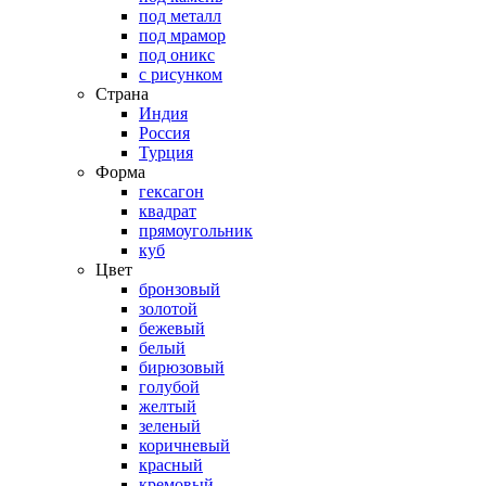
под металл
под мрамор
под оникс
с рисунком
Страна
Индия
Россия
Турция
Форма
гексагон
квадрат
прямоугольник
куб
Цвет
бронзовый
золотой
бежевый
белый
бирюзовый
голубой
желтый
зеленый
коричневый
красный
кремовый