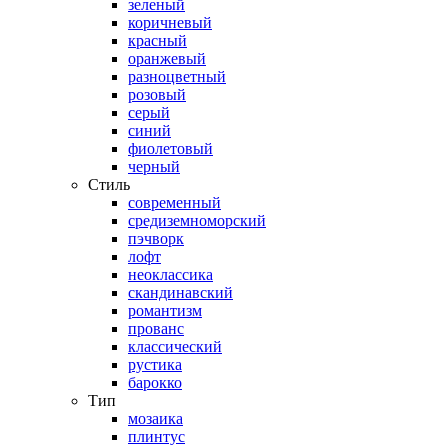
зеленый
коричневый
красный
оранжевый
разноцветный
розовый
серый
синий
фиолетовый
черный
Стиль
современный
средиземноморский
пэчворк
лофт
неоклассика
скандинавский
романтизм
прованс
классический
рустика
барокко
Тип
мозаика
плинтус