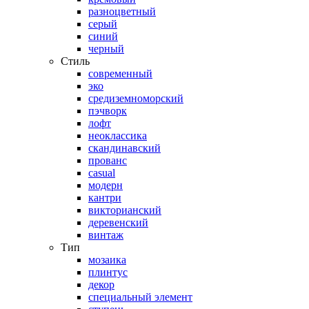
разноцветный
серый
синий
черный
Стиль
современный
эко
средиземноморский
пэчворк
лофт
неоклассика
скандинавский
прованс
casual
модерн
кантри
викторианский
деревенский
винтаж
Тип
мозаика
плинтус
декор
специальный элемент