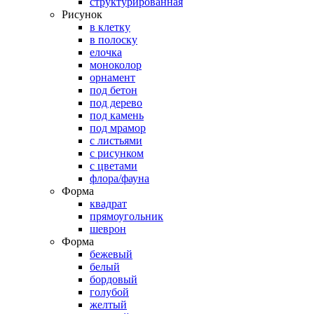
структурированная
Рисунок
в клетку
в полоску
елочка
моноколор
орнамент
под бетон
под дерево
под камень
под мрамор
с листьями
с рисунком
с цветами
флора/фауна
Форма
квадрат
прямоугольник
шеврон
Форма
бежевый
белый
бордовый
голубой
желтый