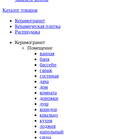
Каталог товаров
Керамогранит
Керамическая плитка
Распродажа
Керамогранит
Помещение
ванная
баня
бассейн
гараж
гостиная
дача
дом
комната
дорожки
душ
коридор
крыльцо
кухня
лоджия
напольный
сауна