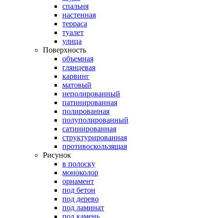
спальня
настенная
терраса
туалет
улица
Поверхность
объемная
глянцевая
карвинг
матовый
неполированный
патинированная
полированная
полуполированный
сатинированная
структурированная
противоскользящая
Рисунок
в полоску
моноколор
орнамент
под бетон
под дерево
под ламинат
под камень