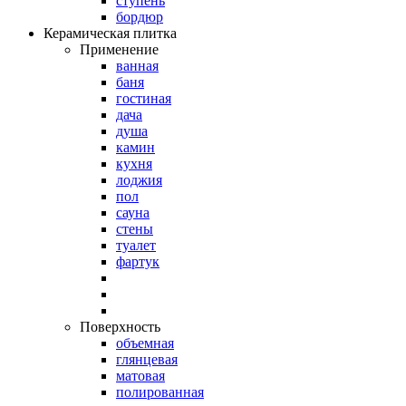
ступень
бордюр
Керамическая плитка
Применение
ванная
баня
гостиная
дача
душа
камин
кухня
лоджия
пол
сауна
стены
туалет
фартук
Поверхность
объемная
глянцевая
матовая
полированная