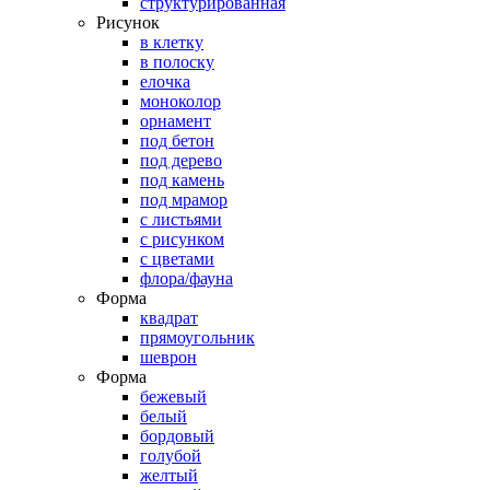
структурированная
Рисунок
в клетку
в полоску
елочка
моноколор
орнамент
под бетон
под дерево
под камень
под мрамор
с листьями
с рисунком
с цветами
флора/фауна
Форма
квадрат
прямоугольник
шеврон
Форма
бежевый
белый
бордовый
голубой
желтый