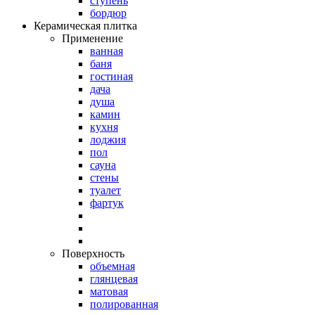
ступень
бордюр
Керамическая плитка
Применение
ванная
баня
гостиная
дача
душа
камин
кухня
лоджия
пол
сауна
стены
туалет
фартук
Поверхность
объемная
глянцевая
матовая
полированная