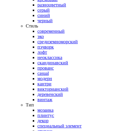
разноцветный
серый
синий
черный
Стиль
современный
эко
средиземноморский
пэчворк
лофт
неоклассика
скандинавский
прованс
casual
модерн
кантри
викторианский
деревенский
винтаж
Тип
мозаика
плинтус
декор
специальный элемент