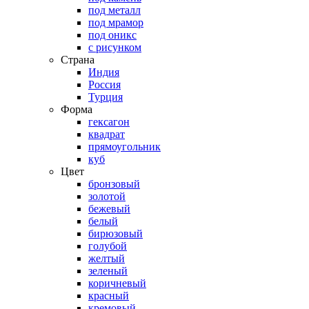
под металл
под мрамор
под оникс
с рисунком
Страна
Индия
Россия
Турция
Форма
гексагон
квадрат
прямоугольник
куб
Цвет
бронзовый
золотой
бежевый
белый
бирюзовый
голубой
желтый
зеленый
коричневый
красный
кремовый