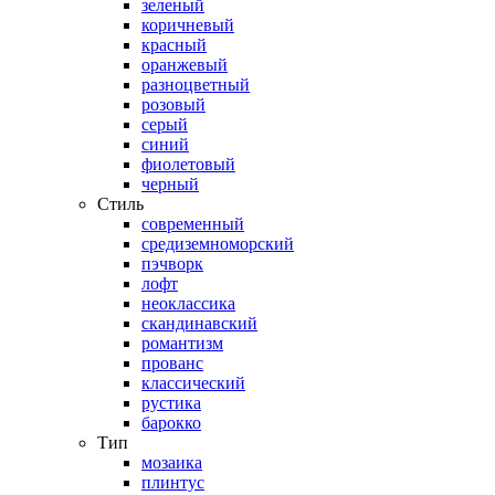
зеленый
коричневый
красный
оранжевый
разноцветный
розовый
серый
синий
фиолетовый
черный
Стиль
современный
средиземноморский
пэчворк
лофт
неоклассика
скандинавский
романтизм
прованс
классический
рустика
барокко
Тип
мозаика
плинтус