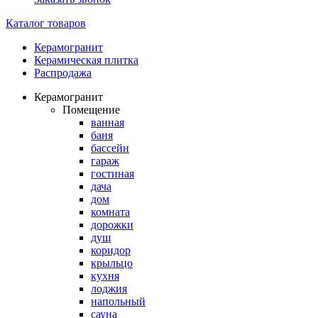
Каталог товаров
Керамогранит
Керамическая плитка
Распродажа
Керамогранит
Помещение
ванная
баня
бассейн
гараж
гостиная
дача
дом
комната
дорожки
душ
коридор
крыльцо
кухня
лоджия
напольный
сауна