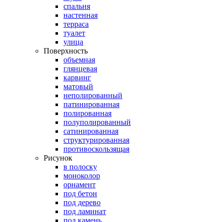
спальня
настенная
терраса
туалет
улица
Поверхность
объемная
глянцевая
карвинг
матовый
неполированный
патинированная
полированная
полуполированный
сатинированная
структурированная
противоскользящая
Рисунок
в полоску
моноколор
орнамент
под бетон
под дерево
под ламинат
под камень