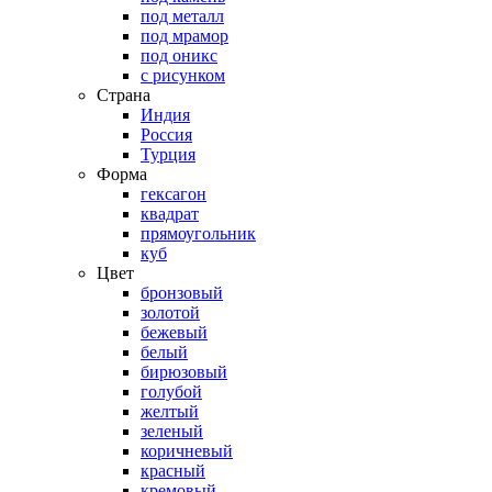
под металл
под мрамор
под оникс
с рисунком
Страна
Индия
Россия
Турция
Форма
гексагон
квадрат
прямоугольник
куб
Цвет
бронзовый
золотой
бежевый
белый
бирюзовый
голубой
желтый
зеленый
коричневый
красный
кремовый