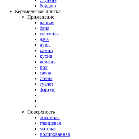
ступень
бордюр
Керамическая плитка
Применение
ванная
баня
гостиная
дача
душа
камин
кухня
лоджия
пол
сауна
стены
туалет
фартук
Поверхность
объемная
глянцевая
матовая
полированная