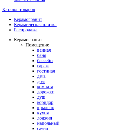
Каталог товаров
Керамогранит
Керамическая плитка
Распродажа
Керамогранит
Помещение
ванная
баня
бассейн
гараж
гостиная
дача
дом
комната
дорожки
душ
коридор
крыльцо
кухня
лоджия
напольный
сауна