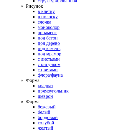
структурированная
Рисунок
в клетку
в полоску
елочка
моноколор
орнамент
под бетон
под дерево
под камень
под мрамор
с листьями
с рисунком
с цветами
флора/фауна
Форма
квадрат
прямоугольник
шеврон
Форма
бежевый
белый
бордовый
голубой
желтый