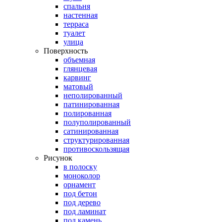
спальня
настенная
терраса
туалет
улица
Поверхность
объемная
глянцевая
карвинг
матовый
неполированный
патинированная
полированная
полуполированный
сатинированная
структурированная
противоскользящая
Рисунок
в полоску
моноколор
орнамент
под бетон
под дерево
под ламинат
под камень