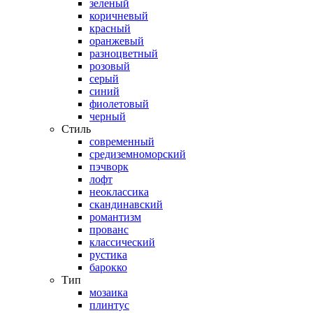
зеленый
коричневый
красный
оранжевый
разноцветный
розовый
серый
синий
фиолетовый
черный
Стиль
современный
средиземноморский
пэчворк
лофт
неоклассика
скандинавский
романтизм
прованс
классический
рустика
барокко
Тип
мозаика
плинтус