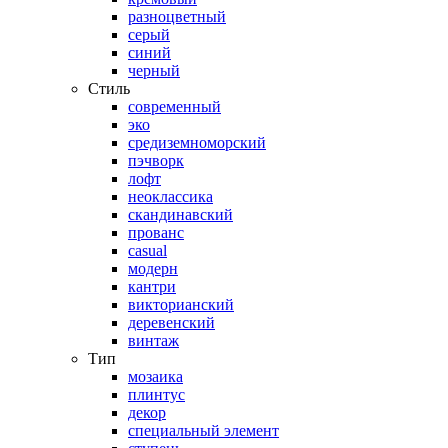
разноцветный
серый
синий
черный
Стиль
современный
эко
средиземноморский
пэчворк
лофт
неоклассика
скандинавский
прованс
casual
модерн
кантри
викторианский
деревенский
винтаж
Тип
мозаика
плинтус
декор
специальный элемент