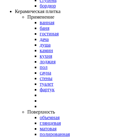
ступень
бордюр
Керамическая плитка
Применение
ванная
баня
гостиная
дача
душа
камин
кухня
лоджия
пол
сауна
стены
туалет
фартук
Поверхность
объемная
глянцевая
матовая
полированная