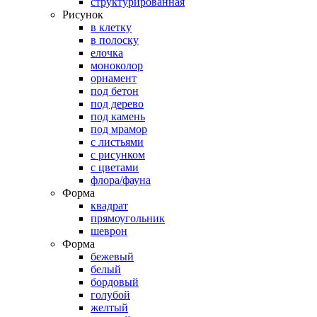
структурированная
Рисунок
в клетку
в полоску
елочка
моноколор
орнамент
под бетон
под дерево
под камень
под мрамор
с листьями
с рисунком
с цветами
флора/фауна
Форма
квадрат
прямоугольник
шеврон
Форма
бежевый
белый
бордовый
голубой
желтый