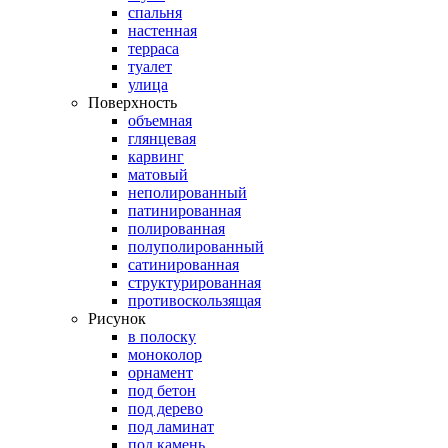
спальня
настенная
терраса
туалет
улица
Поверхность
объемная
глянцевая
карвинг
матовый
неполированный
патинированная
полированная
полуполированный
сатинированная
структурированная
противоскользящая
Рисунок
в полоску
моноколор
орнамент
под бетон
под дерево
под ламинат
под камень