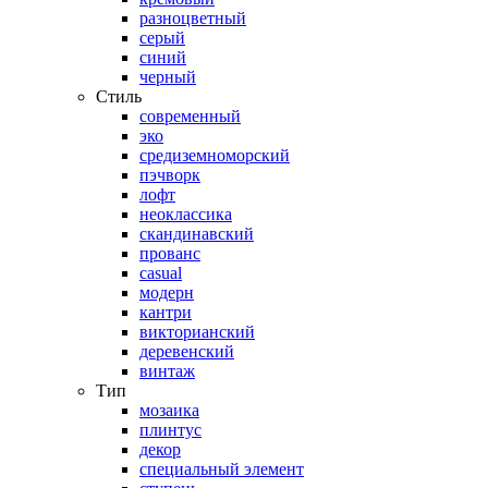
разноцветный
серый
синий
черный
Стиль
современный
эко
средиземноморский
пэчворк
лофт
неоклассика
скандинавский
прованс
casual
модерн
кантри
викторианский
деревенский
винтаж
Тип
мозаика
плинтус
декор
специальный элемент