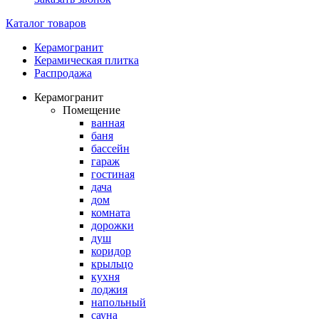
Каталог товаров
Керамогранит
Керамическая плитка
Распродажа
Керамогранит
Помещение
ванная
баня
бассейн
гараж
гостиная
дача
дом
комната
дорожки
душ
коридор
крыльцо
кухня
лоджия
напольный
сауна