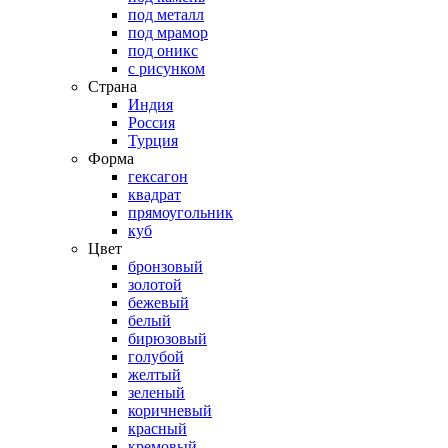
под металл
под мрамор
под оникс
с рисунком
Страна
Индия
Россия
Турция
Форма
гексагон
квадрат
прямоугольник
куб
Цвет
бронзовый
золотой
бежевый
белый
бирюзовый
голубой
желтый
зеленый
коричневый
красный
кремовый