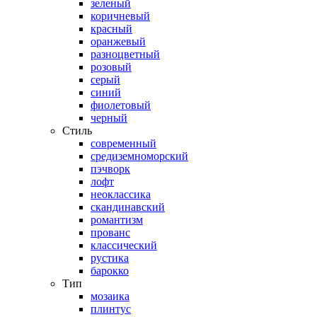
зеленый
коричневый
красный
оранжевый
разноцветный
розовый
серый
синий
фиолетовый
черный
Стиль
современный
средиземноморский
пэчворк
лофт
неоклассика
скандинавский
романтизм
прованс
классический
рустика
барокко
Тип
мозаика
плинтус