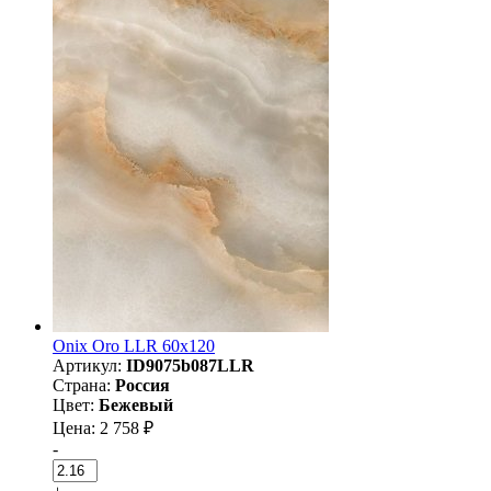
Onix Oro LLR 60x120
Артикул:
ID9075b087LLR
Страна:
Россия
Цвет:
Бежевый
Цена: 2 758 ₽
-