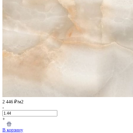
2 446 ₽
/м2
-
+
В корзину