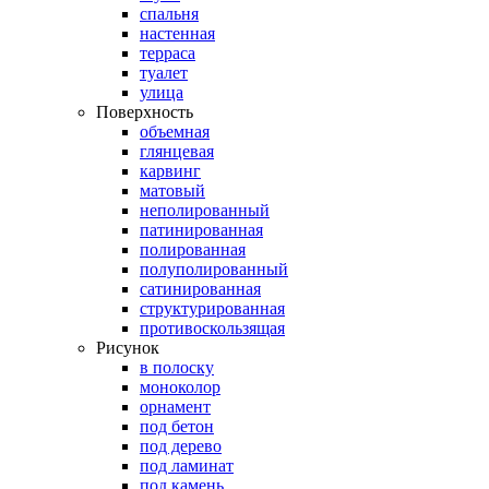
спальня
настенная
терраса
туалет
улица
Поверхность
объемная
глянцевая
карвинг
матовый
неполированный
патинированная
полированная
полуполированный
сатинированная
структурированная
противоскользящая
Рисунок
в полоску
моноколор
орнамент
под бетон
под дерево
под ламинат
под камень