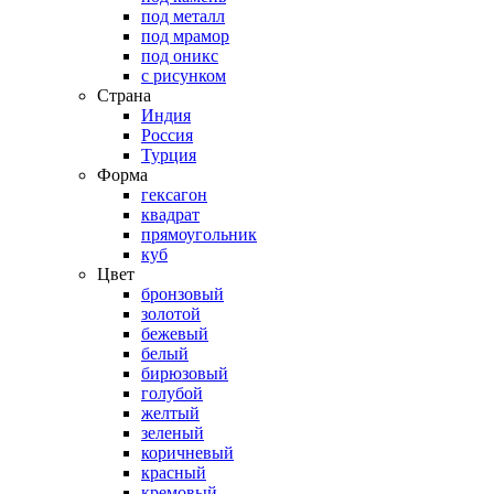
под металл
под мрамор
под оникс
с рисунком
Страна
Индия
Россия
Турция
Форма
гексагон
квадрат
прямоугольник
куб
Цвет
бронзовый
золотой
бежевый
белый
бирюзовый
голубой
желтый
зеленый
коричневый
красный
кремовый