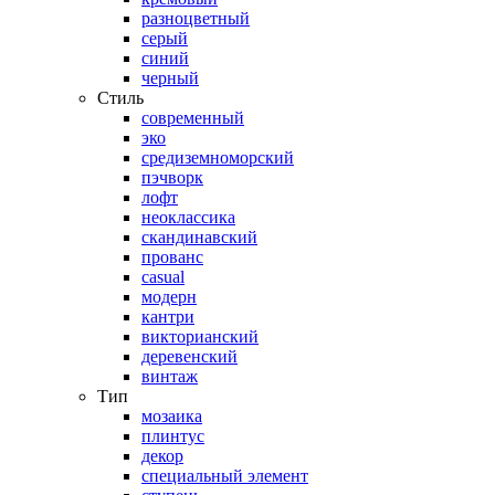
разноцветный
серый
синий
черный
Стиль
современный
эко
средиземноморский
пэчворк
лофт
неоклассика
скандинавский
прованс
casual
модерн
кантри
викторианский
деревенский
винтаж
Тип
мозаика
плинтус
декор
специальный элемент