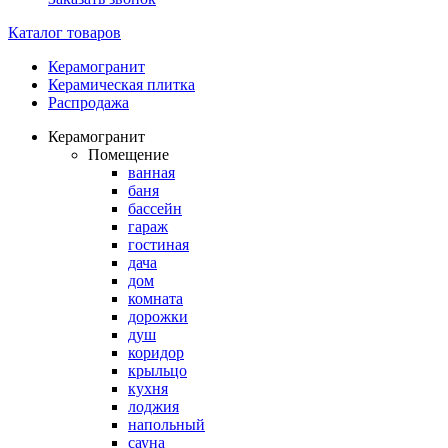
Каталог товаров
Керамогранит
Керамическая плитка
Распродажа
Керамогранит
Помещение
ванная
баня
бассейн
гараж
гостиная
дача
дом
комната
дорожки
душ
коридор
крыльцо
кухня
лоджия
напольный
сауна