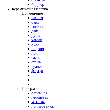
ступень
бордюр
Керамическая плитка
Применение
ванная
баня
гостиная
дача
душа
камин
кухня
лоджия
пол
сауна
стены
туалет
фартук
Поверхность
объемная
глянцевая
матовая
полированная