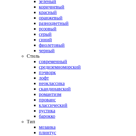
зеленый
коричневый
красный
оранжевый
разноцветный
розовый
серый
синий
фиолетовый
черный
Стиль
современный
средиземноморский
пэчворк
лофт
неоклассика
скандинавский
романтизм
прованс
классический
рустика
барокко
Тип
мозаика
плинтус