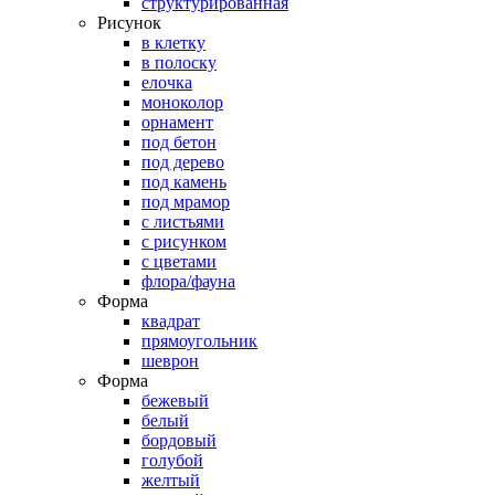
структурированная
Рисунок
в клетку
в полоску
елочка
моноколор
орнамент
под бетон
под дерево
под камень
под мрамор
с листьями
с рисунком
с цветами
флора/фауна
Форма
квадрат
прямоугольник
шеврон
Форма
бежевый
белый
бордовый
голубой
желтый