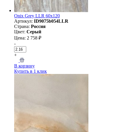
Onix Grey LLR 60x120
Артикул:
ID9075b054LLR
Страна:
Россия
Цвет:
Серый
Цена: 2 758 ₽
-
+
В корзину
Купить в 1 клик