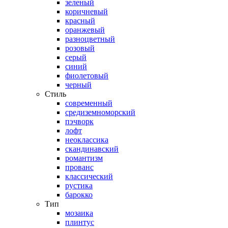
зеленый
коричневый
красный
оранжевый
разноцветный
розовый
серый
синий
фиолетовый
черный
Стиль
современный
средиземноморский
пэчворк
лофт
неоклассика
скандинавский
романтизм
прованс
классический
рустика
барокко
Тип
мозаика
плинтус