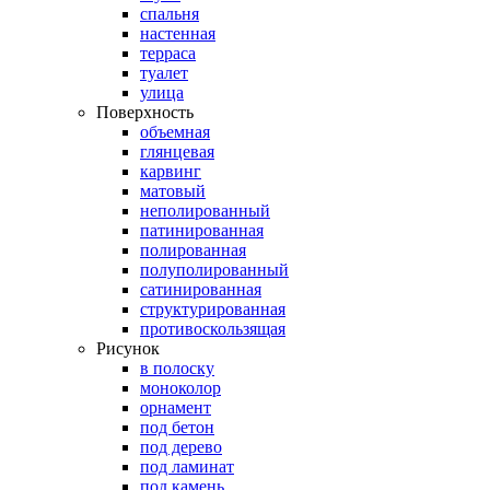
спальня
настенная
терраса
туалет
улица
Поверхность
объемная
глянцевая
карвинг
матовый
неполированный
патинированная
полированная
полуполированный
сатинированная
структурированная
противоскользящая
Рисунок
в полоску
моноколор
орнамент
под бетон
под дерево
под ламинат
под камень