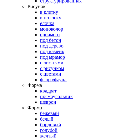
структурированная
Рисунок
в клетку
в полоску
елочка
моноколор
орнамент
под бетон
под дерево
под камень
под мрамор
с листьями
с рисунком
с цветами
флора/фауна
Форма
квадрат
прямоугольник
шеврон
Форма
бежевый
белый
бордовый
голубой
желтый