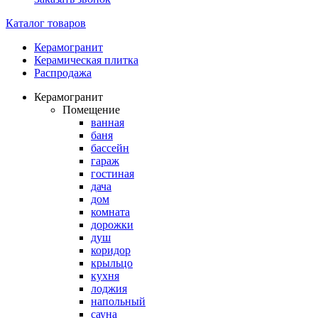
Каталог товаров
Керамогранит
Керамическая плитка
Распродажа
Керамогранит
Помещение
ванная
баня
бассейн
гараж
гостиная
дача
дом
комната
дорожки
душ
коридор
крыльцо
кухня
лоджия
напольный
сауна