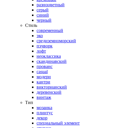
разноцветный
серый
синий
черный
Стиль
современный
эко
средиземноморский
пэчворк
лофт
неоклассика
скандинавский
прованс
casual
модерн
кантри
викторианский
деревенский
винтаж
Тип
мозаика
плинтус
декор
специальный элемент