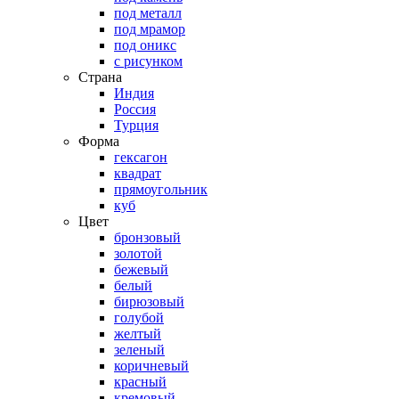
под металл
под мрамор
под оникс
с рисунком
Страна
Индия
Россия
Турция
Форма
гексагон
квадрат
прямоугольник
куб
Цвет
бронзовый
золотой
бежевый
белый
бирюзовый
голубой
желтый
зеленый
коричневый
красный
кремовый