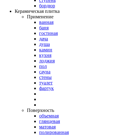
ступень
бордюр
Керамическая плитка
Применение
ванная
баня
гостиная
дача
душа
камин
кухня
лоджия
пол
сауна
стены
туалет
фартук
Поверхность
объемная
глянцевая
матовая
полированная