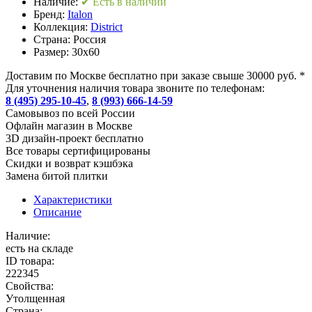
Наличие:
✔ Есть в наличии
Бренд:
Italon
Коллекция:
District
Страна:
Россия
Размер:
30x60
Доставим по Москве бесплатно при заказе свыше 30000 руб. *
Для уточнения наличия товара звоните по телефонам:
8 (495) 295-10-45
,
8 (993) 666-14-59
Cамовывоз по всей России
Офлайн магазин в Москве
3D дизайн-проект бесплатно
Все товары сертифицированы
Скидки и возврат кэшбэка
Замена битой плитки
Характеристики
Описание
Наличие:
есть на складе
ID товара:
222345
Свойства:
Утолщенная
Страна: