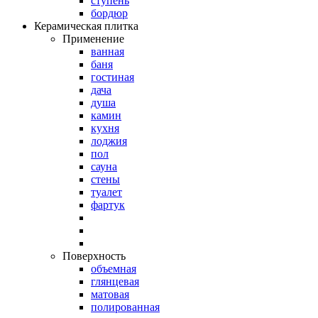
ступень
бордюр
Керамическая плитка
Применение
ванная
баня
гостиная
дача
душа
камин
кухня
лоджия
пол
сауна
стены
туалет
фартук
Поверхность
объемная
глянцевая
матовая
полированная