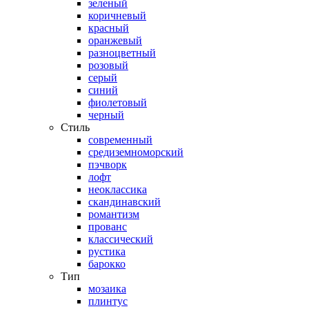
зеленый
коричневый
красный
оранжевый
разноцветный
розовый
серый
синий
фиолетовый
черный
Стиль
современный
средиземноморский
пэчворк
лофт
неоклассика
скандинавский
романтизм
прованс
классический
рустика
барокко
Тип
мозаика
плинтус