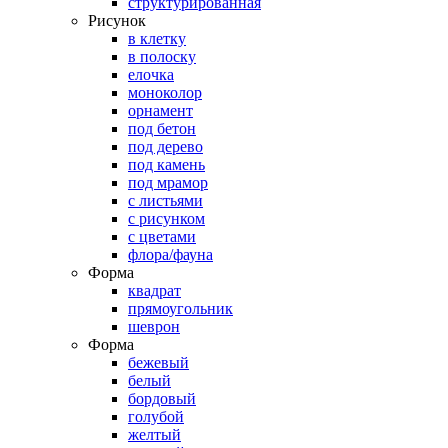
структурированная
Рисунок
в клетку
в полоску
елочка
моноколор
орнамент
под бетон
под дерево
под камень
под мрамор
с листьями
с рисунком
с цветами
флора/фауна
Форма
квадрат
прямоугольник
шеврон
Форма
бежевый
белый
бордовый
голубой
желтый