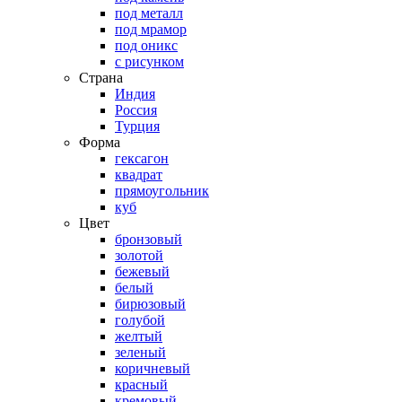
под металл
под мрамор
под оникс
с рисунком
Страна
Индия
Россия
Турция
Форма
гексагон
квадрат
прямоугольник
куб
Цвет
бронзовый
золотой
бежевый
белый
бирюзовый
голубой
желтый
зеленый
коричневый
красный
кремовый