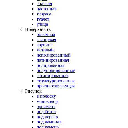
спальня
настенная
терраса
туалет
улица
Поверхность
объемная
глянцевая
карвинг
матовый
неполированный
патинированная
полированная
полуполированный
сатинированная
структурированная
противоскользящая
Рисунок
в полоску
моноколор
орнамент
под бетон
под дерево
под ламинат
под камень