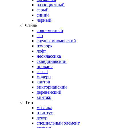
разноцветный
серый
синий
черный
Стиль
современный
эко
средиземноморский
пэчворк
лофт
неоклассика
скандинавский
прованс
casual
модерн
кантри
викторианский
деревенский
винтаж
Тип
мозаика
плинтус
декор
специальный элемент