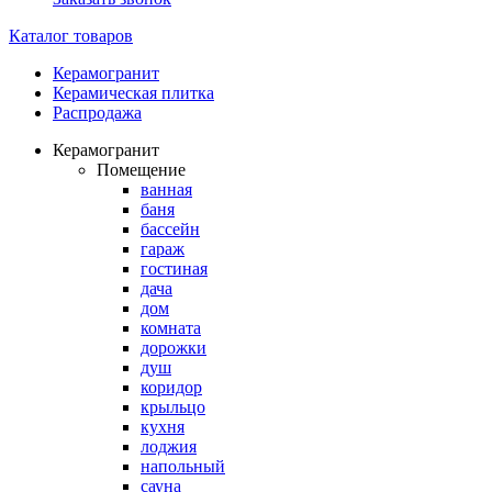
Каталог товаров
Керамогранит
Керамическая плитка
Распродажа
Керамогранит
Помещение
ванная
баня
бассейн
гараж
гостиная
дача
дом
комната
дорожки
душ
коридор
крыльцо
кухня
лоджия
напольный
сауна