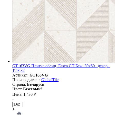
GT163VG Плитка облиц. Essen GT Беж. 30x60 _декор_
1\58,32
Артикул:
GT163VG
Производитель:
GlobalTile
Страна:
Беларусь
Цвет:
Бежевый!
Цена: 1 430 ₽
-
+