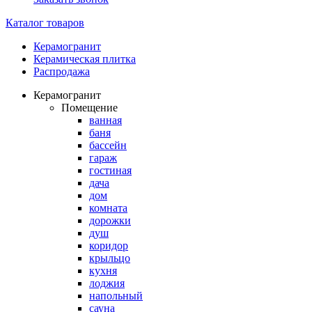
Каталог товаров
Керамогранит
Керамическая плитка
Распродажа
Керамогранит
Помещение
ванная
баня
бассейн
гараж
гостиная
дача
дом
комната
дорожки
душ
коридор
крыльцо
кухня
лоджия
напольный
сауна