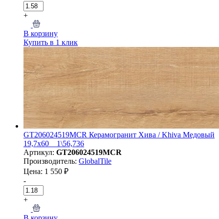
+
В корзину
Купить в 1 клик
GT206024519MCR Керамогранит Хива / Khiva Медовый
19,7x60 _ 1\56,736
Артикул:
GT206024519MCR
Производитель:
GlobalTile
Цена: 1 550 ₽
-
+
В корзину