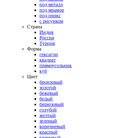
под металл
под мрамор
под оникс
с рисунком
Страна
Индия
Россия
Турция
Форма
гексагон
квадрат
прямоугольник
куб
Цвет
бронзовый
золотой
бежевый
белый
бирюзовый
голубой
желтый
зеленый
коричневый
красный
кремовый