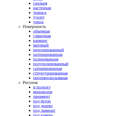
спальня
настенная
терраса
туалет
улица
Поверхность
объемная
глянцевая
карвинг
матовый
неполированный
патинированная
полированная
полуполированный
сатинированная
структурированная
противоскользящая
Рисунок
в полоску
моноколор
орнамент
под бетон
под дерево
под ламинат
под камень