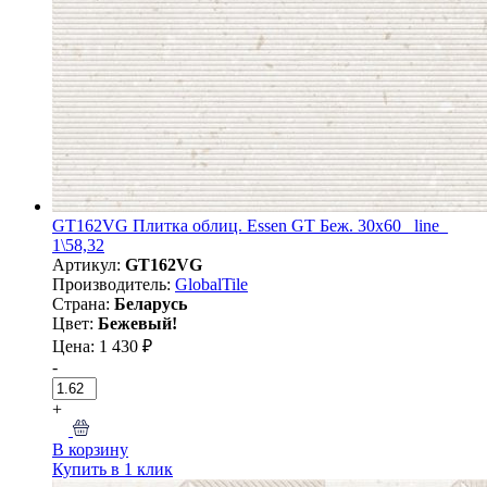
GT162VG Плитка облиц. Essen GT Беж. 30x60 _line_
1\58,32
Артикул:
GT162VG
Производитель:
GlobalTile
Страна:
Беларусь
Цвет:
Бежевый!
Цена: 1 430 ₽
-
+
В корзину
Купить в 1 клик