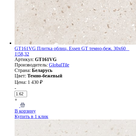
GT161VG Плитка облиц. Essen GT темно-беж. 30x60 _
1\58,32
Артикул:
GT161VG
Производитель:
GlobalTile
Страна:
Беларусь
Цвет:
Темно-бежевый
Цена: 1 430 ₽
-
+
В корзину
Купить в 1 клик