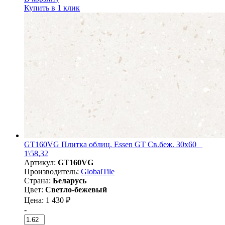
Купить в 1 клик
GT160VG Плитка облиц. Essen GT Св.беж. 30x60 _
1\58,32
Артикул:
GT160VG
Производитель:
GlobalTile
Страна:
Беларусь
Цвет:
Светло-бежевый
Цена: 1 430 ₽
-