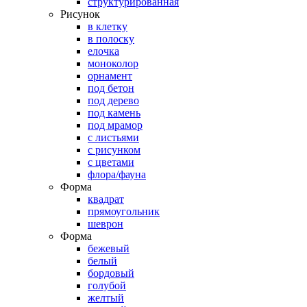
структурированная
Рисунок
в клетку
в полоску
елочка
моноколор
орнамент
под бетон
под дерево
под камень
под мрамор
с листьями
с рисунком
с цветами
флора/фауна
Форма
квадрат
прямоугольник
шеврон
Форма
бежевый
белый
бордовый
голубой
желтый