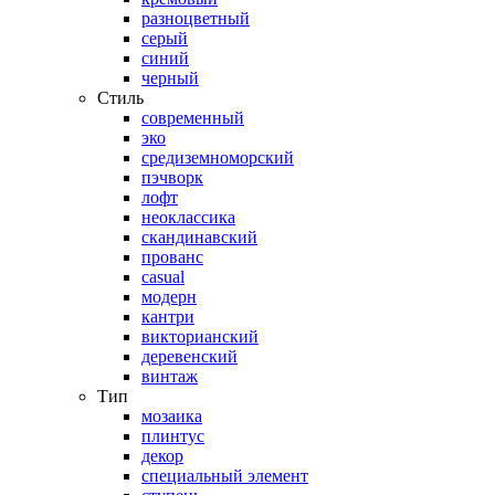
разноцветный
серый
синий
черный
Стиль
современный
эко
средиземноморский
пэчворк
лофт
неоклассика
скандинавский
прованс
casual
модерн
кантри
викторианский
деревенский
винтаж
Тип
мозаика
плинтус
декор
специальный элемент