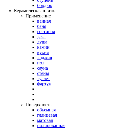
ступень
бордюр
Керамическая плитка
Применение
ванная
баня
гостиная
дача
душа
камин
кухня
лоджия
пол
сауна
стены
туалет
фартук
Поверхность
объемная
глянцевая
матовая
полированная