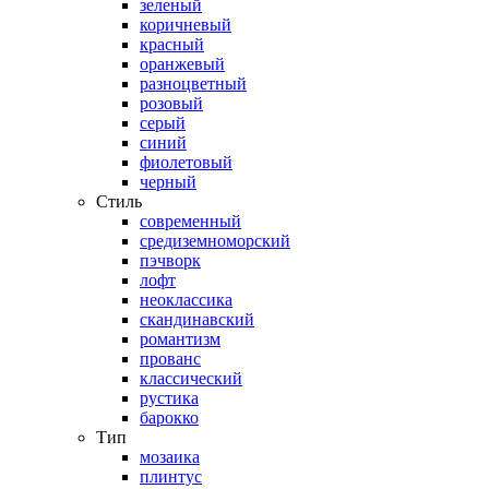
зеленый
коричневый
красный
оранжевый
разноцветный
розовый
серый
синий
фиолетовый
черный
Стиль
современный
средиземноморский
пэчворк
лофт
неоклассика
скандинавский
романтизм
прованс
классический
рустика
барокко
Тип
мозаика
плинтус