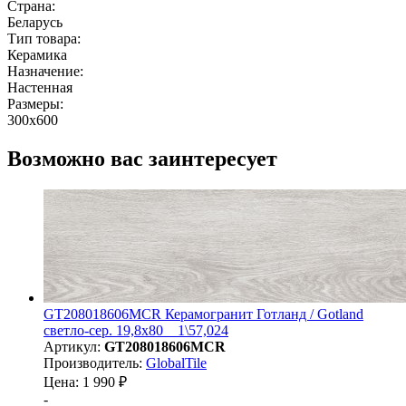
Страна:
Беларусь
Тип товара:
Керамика
Назначение:
Настенная
Размеры:
300x600
Возможно вас заинтересует
GT208018606MСR Керамогранит Готланд / Gotland
светло-сер. 19,8x80 _ 1\57,024
Артикул:
GT208018606MСR
Производитель:
GlobalTile
Цена: 1 990 ₽
-