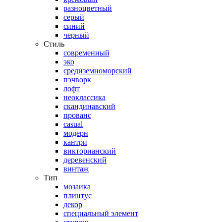
разноцветный
серый
синий
черный
Стиль
современный
эко
средиземноморский
пэчворк
лофт
неоклассика
скандинавский
прованс
casual
модерн
кантри
викторианский
деревенский
винтаж
Тип
мозаика
плинтус
декор
специальный элемент