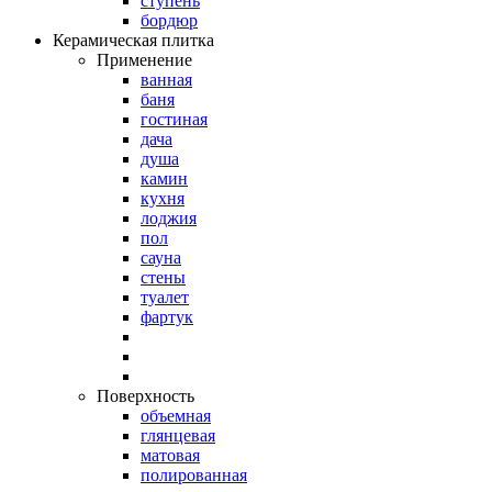
ступень
бордюр
Керамическая плитка
Применение
ванная
баня
гостиная
дача
душа
камин
кухня
лоджия
пол
сауна
стены
туалет
фартук
Поверхность
объемная
глянцевая
матовая
полированная