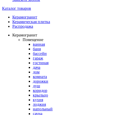
Каталог товаров
Керамогранит
Керамическая плитка
Распродажа
Керамогранит
Помещение
ванная
баня
бассейн
гараж
гостиная
дача
дом
комната
дорожки
душ
коридор
крыльцо
кухня
лоджия
напольный
сауна