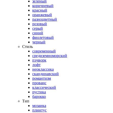
зеленый
коричневый
красный
оранжевый
разноцветный
розовый
серый
синий
фиолетовый
черный
Стиль
современный
средиземноморский
пэчворк
лофт
неоклассика
скандинавский
романтизм
прованс
классический
рустика
барокко
Тип
мозаика
плинтус