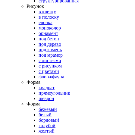
структурированная
Рисунок
в клетку
в полоску
елочка
моноколор
орнамент
под бетон
под дерево
под камень
под мрамор
с листьями
с рисунком
с цветами
флора/фауна
Форма
квадрат
прямоугольник
шеврон
Форма
бежевый
белый
бордовый
голубой
желтый