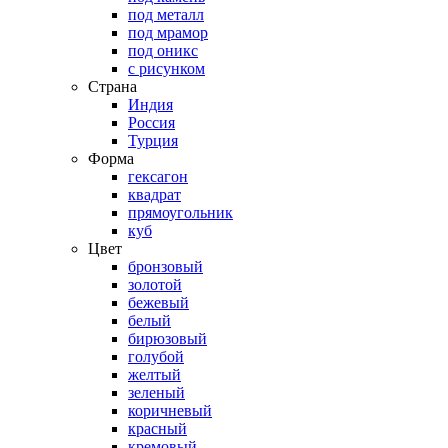
под металл
под мрамор
под оникс
с рисунком
Страна
Индия
Россия
Турция
Форма
гексагон
квадрат
прямоугольник
куб
Цвет
бронзовый
золотой
бежевый
белый
бирюзовый
голубой
желтый
зеленый
коричневый
красный
кремовый