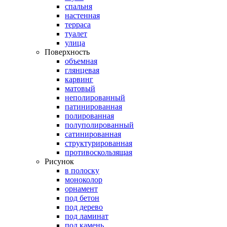
спальня
настенная
терраса
туалет
улица
Поверхность
объемная
глянцевая
карвинг
матовый
неполированный
патинированная
полированная
полуполированный
сатинированная
структурированная
противоскользящая
Рисунок
в полоску
моноколор
орнамент
под бетон
под дерево
под ламинат
под камень