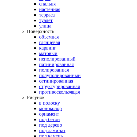
спальня
настенная
терраса
туалет
улица
Поверхность
объемная
глянцевая
карвинг
матовый
неполированный
патинированная
полированная
полуполированный
сатинированная
структурированная
противоскользящая
Рисунок
в полоску
моноколор
орнамент
под бетон
под дерево
под ламинат
под камень