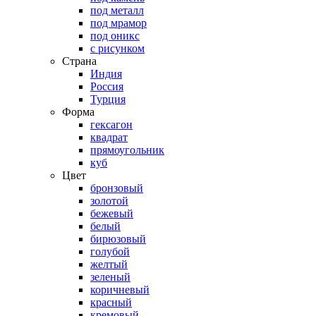
под металл
под мрамор
под оникс
с рисунком
Страна
Индия
Россия
Турция
Форма
гексагон
квадрат
прямоугольник
куб
Цвет
бронзовый
золотой
бежевый
белый
бирюзовый
голубой
желтый
зеленый
коричневый
красный
кремовый