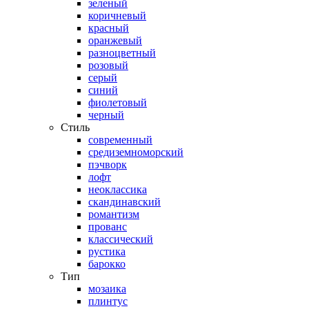
зеленый
коричневый
красный
оранжевый
разноцветный
розовый
серый
синий
фиолетовый
черный
Стиль
современный
средиземноморский
пэчворк
лофт
неоклассика
скандинавский
романтизм
прованс
классический
рустика
барокко
Тип
мозаика
плинтус