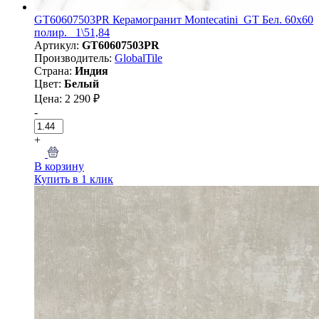
GT60607503PR Керамогранит Montecatini_GT Бел. 60x60
полир._ 1\51,84
Артикул:
GT60607503PR
Производитель:
GlobalTile
Страна:
Индия
Цвет:
Белый
Цена: 2 290 ₽
-
+
В корзину
Купить в 1 клик