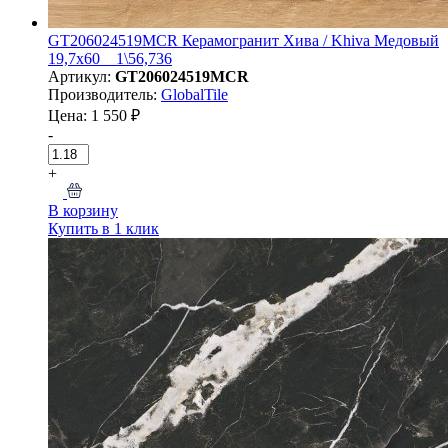
GT206024519MCR Керамогранит Хива / Khiva Медовый
19,7x60 _ 1\56,736
Артикул:
GT206024519MCR
Производитель:
GlobalTile
Цена: 1 550 ₽
-
+
В корзину
Купить в 1 клик