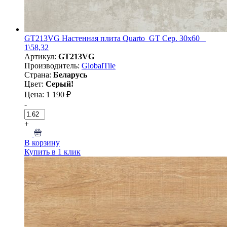
GT213VG Настенная плита Quarto_GT Сер. 30x60 _
1\58,32
Артикул:
GT213VG
Производитель:
GlobalTile
Страна:
Беларусь
Цвет:
Серый!
Цена: 1 190 ₽
-
+
В корзину
Купить в 1 клик