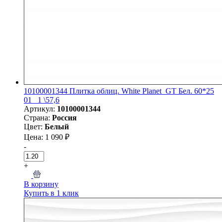
10100001344 Плитка облиц. White Planet_GT Бел. 60*25
01_ 1 \57,6
Артикул:
10100001344
Страна:
Россия
Цвет:
Белый
Цена: 1 090 ₽
-
+
В корзину
Купить в 1 клик