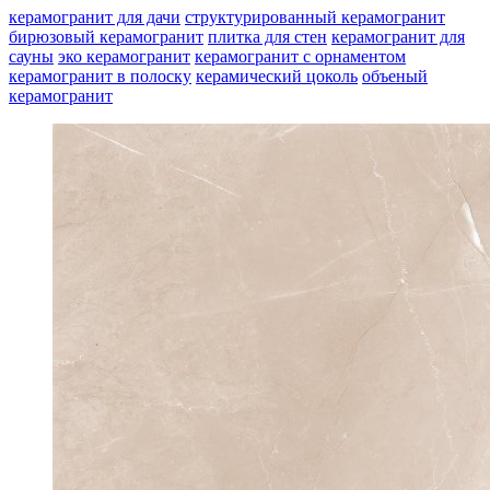
керамогранит для дачи
структурированный керамогранит
бирюзовый керамогранит
плитка для стен
керамогранит для
сауны
эко керамогранит
керамогранит с орнаментом
керамогранит в полоску
керамический цоколь
объеный
керамогранит