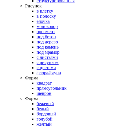
структурированная
Рисунок
в клетку
в полоску
елочка
моноколор
орнамент
под бетон
под дерево
под камень
под мрамор
с листьями
с рисунком
с цветами
флора/фауна
Форма
квадрат
прямоугольник
шеврон
Форма
бежевый
белый
бордовый
голубой
желтый