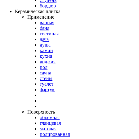
ступень
бордюр
Керамическая плитка
Применение
ванная
баня
гостиная
дача
душа
камин
кухня
лоджия
пол
сауна
стены
туалет
фартук
Поверхность
объемная
глянцевая
матовая
полированная