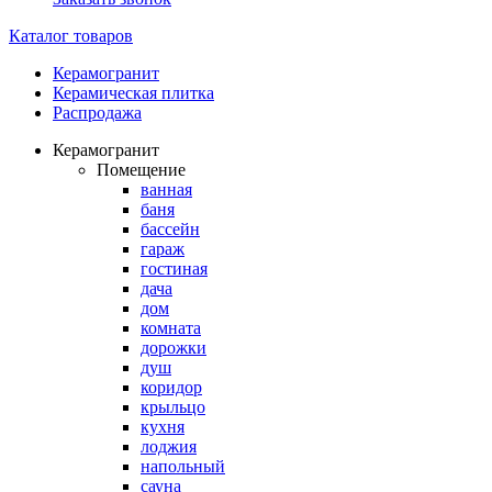
Каталог товаров
Керамогранит
Керамическая плитка
Распродажа
Керамогранит
Помещение
ванная
баня
бассейн
гараж
гостиная
дача
дом
комната
дорожки
душ
коридор
крыльцо
кухня
лоджия
напольный
сауна