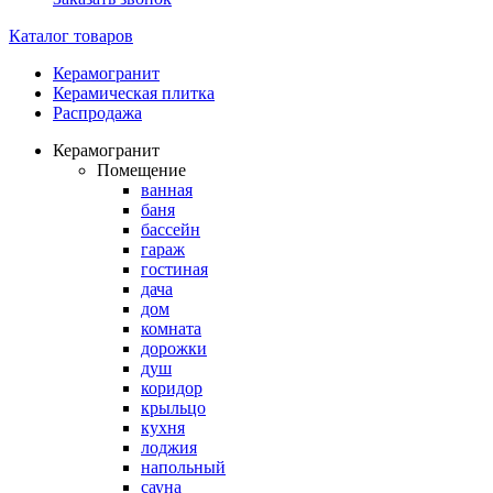
Каталог товаров
Керамогранит
Керамическая плитка
Распродажа
Керамогранит
Помещение
ванная
баня
бассейн
гараж
гостиная
дача
дом
комната
дорожки
душ
коридор
крыльцо
кухня
лоджия
напольный
сауна