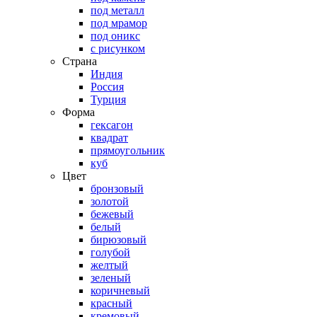
под металл
под мрамор
под оникс
с рисунком
Страна
Индия
Россия
Турция
Форма
гексагон
квадрат
прямоугольник
куб
Цвет
бронзовый
золотой
бежевый
белый
бирюзовый
голубой
желтый
зеленый
коричневый
красный
кремовый