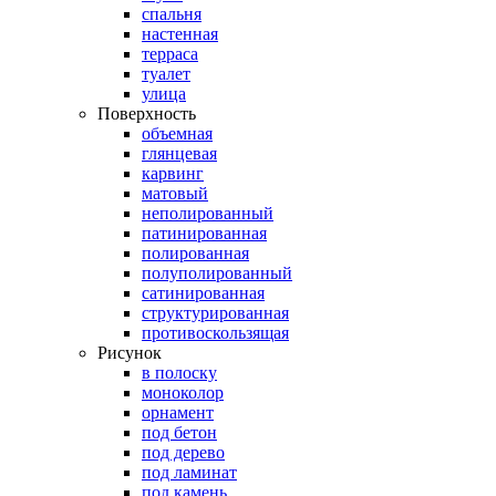
спальня
настенная
терраса
туалет
улица
Поверхность
объемная
глянцевая
карвинг
матовый
неполированный
патинированная
полированная
полуполированный
сатинированная
структурированная
противоскользящая
Рисунок
в полоску
моноколор
орнамент
под бетон
под дерево
под ламинат
под камень