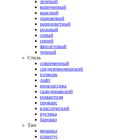
зеленый
коричневый
красный
оранжевый
разноцветный
розовый
серый
синий
фиолетовый
черный
Стиль
современный
средиземноморский
пэчворк
лофт
неоклассика
скандинавский
романтизм
прованс
классический
рустика
барокко
Тип
мозаика
плинтус