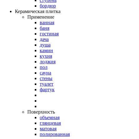
ступень
бордюр
Керамическая плитка
Применение
ванная
баня
гостиная
дача
душа
камин
кухня
лоджия
пол
сауна
стены
туалет
фартук
Поверхность
объемная
глянцевая
матовая
полированная