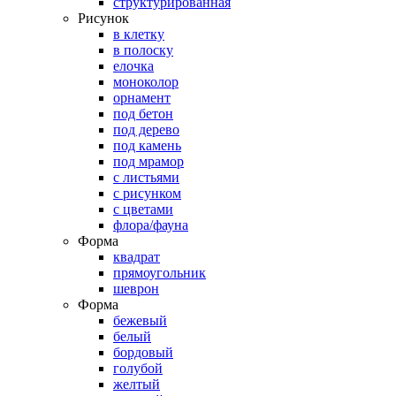
структурированная
Рисунок
в клетку
в полоску
елочка
моноколор
орнамент
под бетон
под дерево
под камень
под мрамор
с листьями
с рисунком
с цветами
флора/фауна
Форма
квадрат
прямоугольник
шеврон
Форма
бежевый
белый
бордовый
голубой
желтый