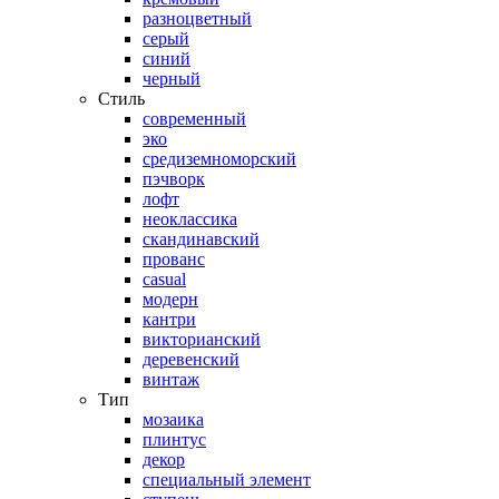
разноцветный
серый
синий
черный
Стиль
современный
эко
средиземноморский
пэчворк
лофт
неоклассика
скандинавский
прованс
casual
модерн
кантри
викторианский
деревенский
винтаж
Тип
мозаика
плинтус
декор
специальный элемент