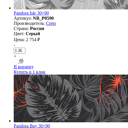
Pandora Isle 30×90
Артикул:
NB_P0590
Производитель:
Creto
Страна:
Россия
Цвет:
Серый
Цена: 2 754 ₽
-
+
В корзину
Купить в 1 клик
Pandora Bay 30×90