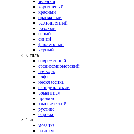
зеленый
коричневый
красный
оранжевый
разноцветный
розовый
серый
синий
фиолетовый
черный
Стиль
современный
средиземноморский
пэчворк
лофт
неоклассика
скандинавский
романтизм
прованс
классический
рустика
барокко
Тип
мозаика
плинтус