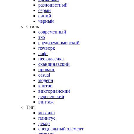
разноцветный
серый
синий
черный
Стиль
современный
эко
средиземноморский
пэчворк
лофт
неоклассика
скандинавский
прованс
casual
модерн
кантри
викторианский
деревенский
винтаж
Тип
мозаика
плинтус
декор
специальный элемент