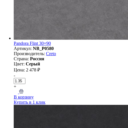
Pandora Flint 30×90
Артикул:
NB_P0580
Производитель:
Creto
Страна:
Россия
Цвет:
Серый
Цена: 2 478 ₽
-
+
В корзину
Купить в 1 клик