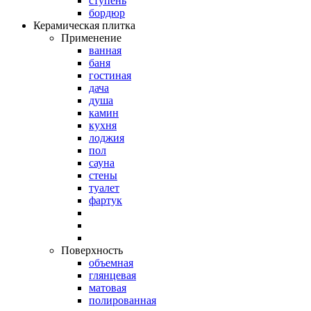
ступень
бордюр
Керамическая плитка
Применение
ванная
баня
гостиная
дача
душа
камин
кухня
лоджия
пол
сауна
стены
туалет
фартук
Поверхность
объемная
глянцевая
матовая
полированная