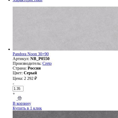
Pandora Noon 30×90
Артикул:
NB_P0550
Производитель:
Creto
Страна:
Россия
Цвет:
Серый
Цена: 2 292 ₽
-
+
В корзину
Купить в 1 клик