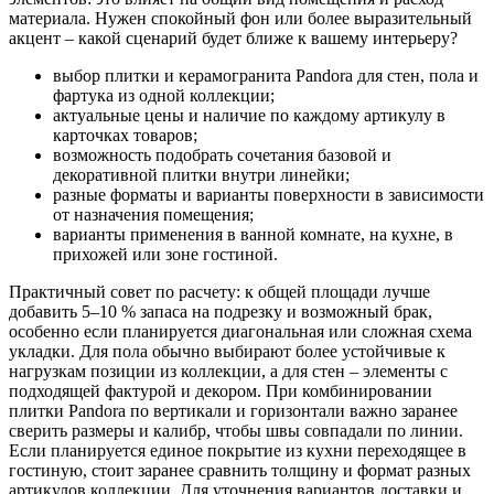
материала. Нужен спокойный фон или более выразительный
акцент – какой сценарий будет ближе к вашему интерьеру?
выбор плитки и керамогранита Pandora для стен, пола и
фартука из одной коллекции;
актуальные цены и наличие по каждому артикулу в
карточках товаров;
возможность подобрать сочетания базовой и
декоративной плитки внутри линейки;
разные форматы и варианты поверхности в зависимости
от назначения помещения;
варианты применения в ванной комнате, на кухне, в
прихожей или зоне гостиной.
Практичный совет по расчету: к общей площади лучше
добавить 5–10 % запаса на подрезку и возможный брак,
особенно если планируется диагональная или сложная схема
укладки. Для пола обычно выбирают более устойчивые к
нагрузкам позиции из коллекции, а для стен – элементы с
подходящей фактурой и декором. При комбинировании
плитки Pandora по вертикали и горизонтали важно заранее
сверить размеры и калибр, чтобы швы совпадали по линии.
Если планируется единое покрытие из кухни переходящее в
гостиную, стоит заранее сравнить толщину и формат разных
артикулов коллекции. Для уточнения вариантов доставки и