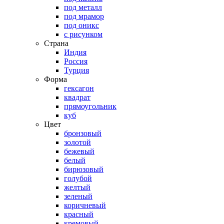
под металл
под мрамор
под оникс
с рисунком
Страна
Индия
Россия
Турция
Форма
гексагон
квадрат
прямоугольник
куб
Цвет
бронзовый
золотой
бежевый
белый
бирюзовый
голубой
желтый
зеленый
коричневый
красный
кремовый