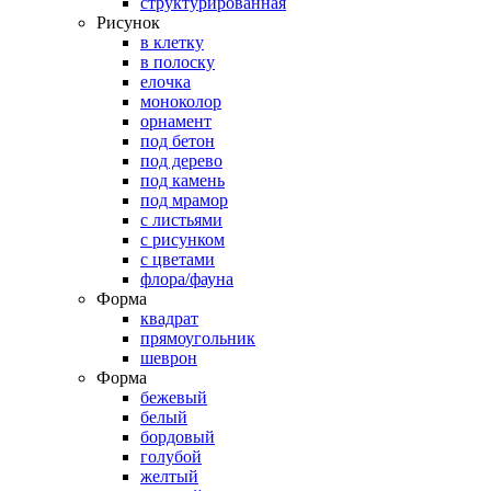
структурированная
Рисунок
в клетку
в полоску
елочка
моноколор
орнамент
под бетон
под дерево
под камень
под мрамор
с листьями
с рисунком
с цветами
флора/фауна
Форма
квадрат
прямоугольник
шеврон
Форма
бежевый
белый
бордовый
голубой
желтый