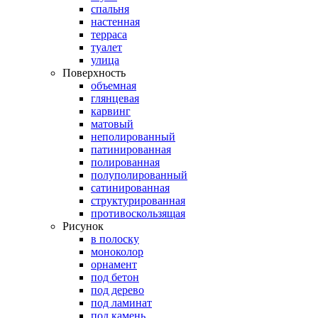
спальня
настенная
терраса
туалет
улица
Поверхность
объемная
глянцевая
карвинг
матовый
неполированный
патинированная
полированная
полуполированный
сатинированная
структурированная
противоскользящая
Рисунок
в полоску
моноколор
орнамент
под бетон
под дерево
под ламинат
под камень