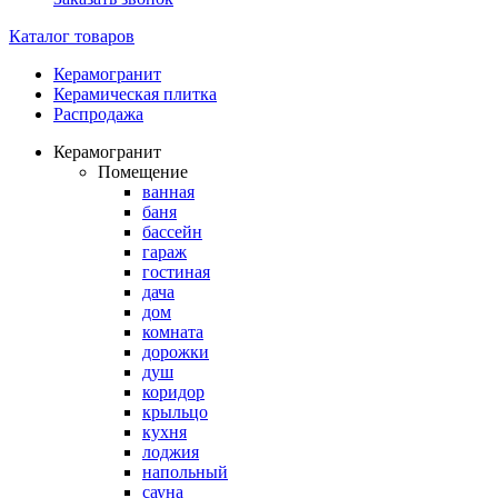
Каталог товаров
Керамогранит
Керамическая плитка
Распродажа
Керамогранит
Помещение
ванная
баня
бассейн
гараж
гостиная
дача
дом
комната
дорожки
душ
коридор
крыльцо
кухня
лоджия
напольный
сауна