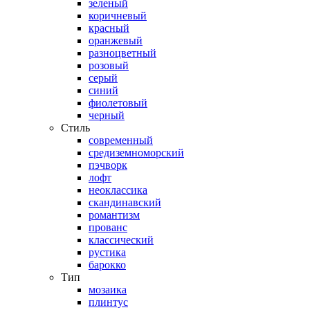
зеленый
коричневый
красный
оранжевый
разноцветный
розовый
серый
синий
фиолетовый
черный
Стиль
современный
средиземноморский
пэчворк
лофт
неоклассика
скандинавский
романтизм
прованс
классический
рустика
барокко
Тип
мозаика
плинтус