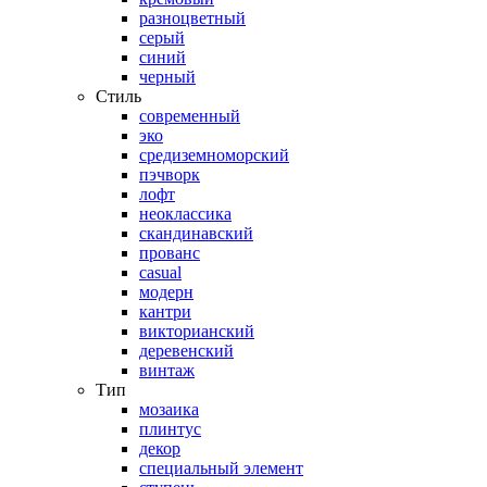
разноцветный
серый
синий
черный
Стиль
современный
эко
средиземноморский
пэчворк
лофт
неоклассика
скандинавский
прованс
casual
модерн
кантри
викторианский
деревенский
винтаж
Тип
мозаика
плинтус
декор
специальный элемент