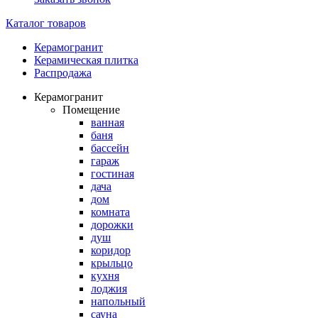
Каталог товаров
Керамогранит
Керамическая плитка
Распродажа
Керамогранит
Помещение
ванная
баня
бассейн
гараж
гостиная
дача
дом
комната
дорожки
душ
коридор
крыльцо
кухня
лоджия
напольный
сауна