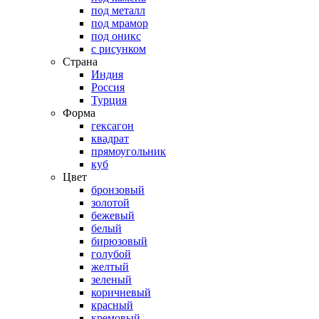
под металл
под мрамор
под оникс
с рисунком
Страна
Индия
Россия
Турция
Форма
гексагон
квадрат
прямоугольник
куб
Цвет
бронзовый
золотой
бежевый
белый
бирюзовый
голубой
желтый
зеленый
коричневый
красный
кремовый