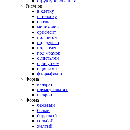
структурированная
Рисунок
в клетку
в полоску
елочка
моноколор
орнамент
под бетон
под дерево
под камень
под мрамор
с листьями
с рисунком
с цветами
флора/фауна
Форма
квадрат
прямоугольник
шеврон
Форма
бежевый
белый
бордовый
голубой
желтый