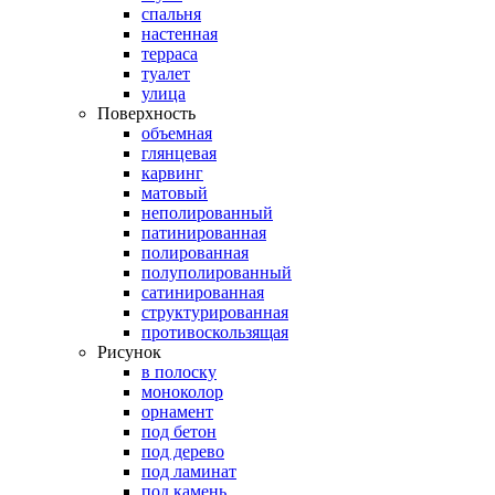
спальня
настенная
терраса
туалет
улица
Поверхность
объемная
глянцевая
карвинг
матовый
неполированный
патинированная
полированная
полуполированный
сатинированная
структурированная
противоскользящая
Рисунок
в полоску
моноколор
орнамент
под бетон
под дерево
под ламинат
под камень