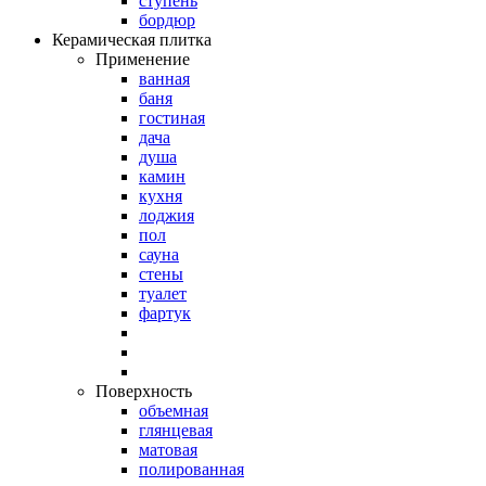
ступень
бордюр
Керамическая плитка
Применение
ванная
баня
гостиная
дача
душа
камин
кухня
лоджия
пол
сауна
стены
туалет
фартук
Поверхность
объемная
глянцевая
матовая
полированная