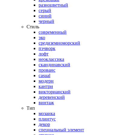
разноцветный
серый
синий
черный
Стиль
современный
эко
средиземноморский
пэчворк
лофт
неоклассика
скандинавский
прованс
casual
модерн
кантри
викторианский
деревенский
винтаж
Тип
мозаика
плинтус
декор
специальный элемент