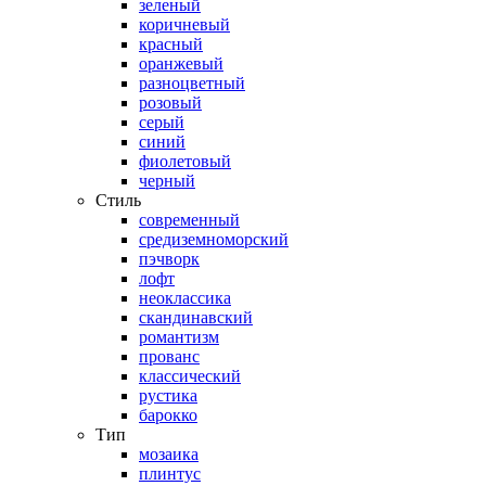
зеленый
коричневый
красный
оранжевый
разноцветный
розовый
серый
синий
фиолетовый
черный
Стиль
современный
средиземноморский
пэчворк
лофт
неоклассика
скандинавский
романтизм
прованс
классический
рустика
барокко
Тип
мозаика
плинтус