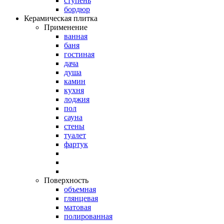
ступень
бордюр
Керамическая плитка
Применение
ванная
баня
гостиная
дача
душа
камин
кухня
лоджия
пол
сауна
стены
туалет
фартук
Поверхность
объемная
глянцевая
матовая
полированная