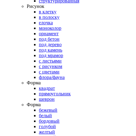
структурированная
Рисунок
в клетку
в полоску
елочка
моноколор
орнамент
под бетон
под дерево
под камень
под мрамор
с листьями
с рисунком
с цветами
флора/фауна
Форма
квадрат
прямоугольник
шеврон
Форма
бежевый
белый
бордовый
голубой
желтый