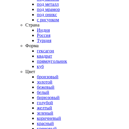
под металл
под мрамор
под оникс
с рисунком
Страна
Индия
Россия
Турция
Форма
гексагон
квадрат
прямоугольник
куб
Цвет
бронзовый
золотой
бежевый
белый
бирюзовый
голубой
желтый
зеленый
коричневый
красный
кремовый