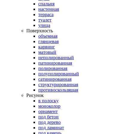
спальня
настенная
терраса
туалет
улица
Поверхность
объемная
глянцевая
карвинг
матовый
неполированный
патинированная
полированная
полуполированный
сатинированная
структурированная
противоскользящая
Рисунок
в полоску
моноколор
орнамент
под бетон
под дерево
под ламинат
под камень