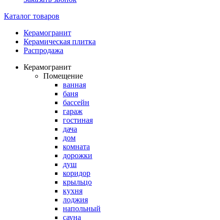
Каталог товаров
Керамогранит
Керамическая плитка
Распродажа
Керамогранит
Помещение
ванная
баня
бассейн
гараж
гостиная
дача
дом
комната
дорожки
душ
коридор
крыльцо
кухня
лоджия
напольный
сауна