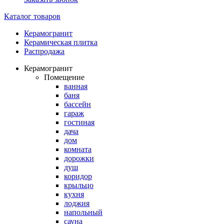
Каталог товаров
Керамогранит
Керамическая плитка
Распродажа
Керамогранит
Помещение
ванная
баня
бассейн
гараж
гостиная
дача
дом
комната
дорожки
душ
коридор
крыльцо
кухня
лоджия
напольный
сауна