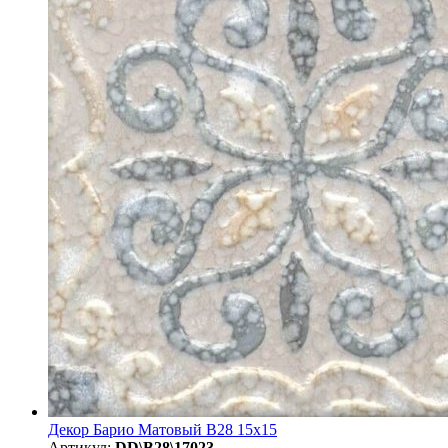
Декор Барио Матовый B28 15х15
Артикул:
DD\B28\17023