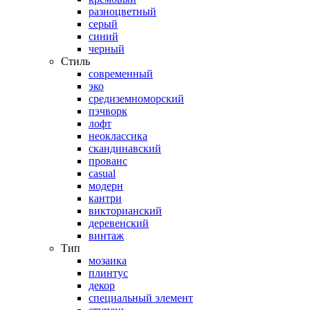
разноцветный
серый
синий
черный
Стиль
современный
эко
средиземноморский
пэчворк
лофт
неоклассика
скандинавский
прованс
casual
модерн
кантри
викторианский
деревенский
винтаж
Тип
мозаика
плинтус
декор
специальный элемент