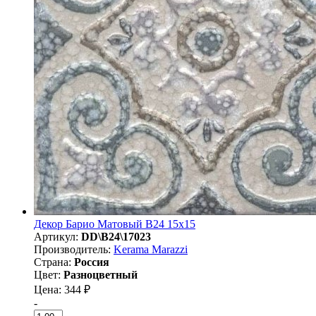
Декор Барио Матовый B24 15х15
Артикул:
DD\B24\17023
Производитель:
Kerama Marazzi
Страна:
Россия
Цвет:
Разноцветный
Цена: 344 ₽
-