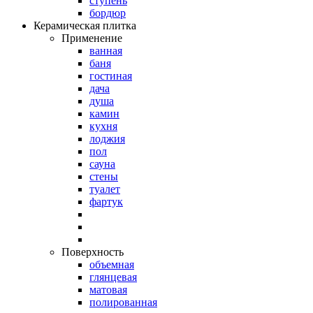
ступень
бордюр
Керамическая плитка
Применение
ванная
баня
гостиная
дача
душа
камин
кухня
лоджия
пол
сауна
стены
туалет
фартук
Поверхность
объемная
глянцевая
матовая
полированная