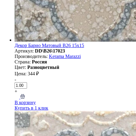
Декор Барио Матовый B26 15х15
Артикул:
DD\B26\17023
Производитель:
Kerama Marazzi
Страна:
Россия
Цвет:
Разноцветный
Цена: 344 ₽
-
+
В корзину
Купить в 1 клик