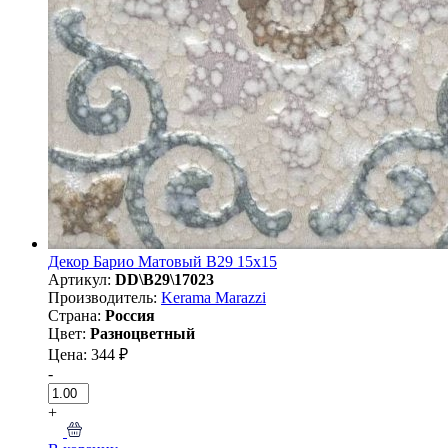
Декор Барио Матовый B29 15х15
Артикул:
DD\B29\17023
Производитель:
Kerama Marazzi
Страна:
Россия
Цвет:
Разноцветный
Цена: 344 ₽
-
+