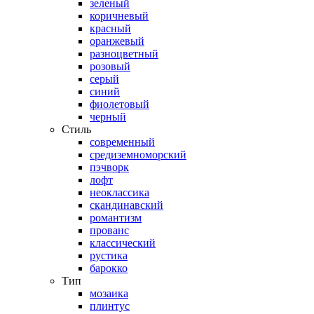
зеленый
коричневый
красный
оранжевый
разноцветный
розовый
серый
синий
фиолетовый
черный
Стиль
современный
средиземноморский
пэчворк
лофт
неоклассика
скандинавский
романтизм
прованс
классический
рустика
барокко
Тип
мозаика
плинтус