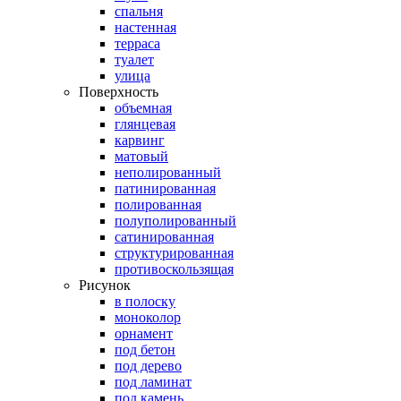
спальня
настенная
терраса
туалет
улица
Поверхность
объемная
глянцевая
карвинг
матовый
неполированный
патинированная
полированная
полуполированный
сатинированная
структурированная
противоскользящая
Рисунок
в полоску
моноколор
орнамент
под бетон
под дерево
под ламинат
под камень