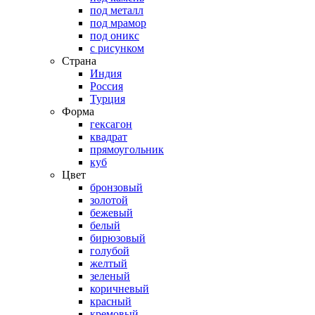
под металл
под мрамор
под оникс
с рисунком
Страна
Индия
Россия
Турция
Форма
гексагон
квадрат
прямоугольник
куб
Цвет
бронзовый
золотой
бежевый
белый
бирюзовый
голубой
желтый
зеленый
коричневый
красный
кремовый