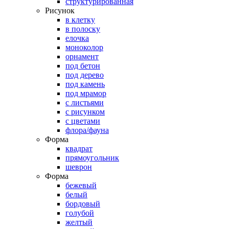
структурированная
Рисунок
в клетку
в полоску
елочка
моноколор
орнамент
под бетон
под дерево
под камень
под мрамор
с листьями
с рисунком
с цветами
флора/фауна
Форма
квадрат
прямоугольник
шеврон
Форма
бежевый
белый
бордовый
голубой
желтый