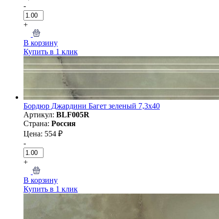
-
+
В корзину
Купить в 1 клик
Бордюр Джардини Багет зеленый 7,3x40
Артикул:
BLF005R
Страна:
Россия
Цена: 554 ₽
-
+
В корзину
Купить в 1 клик