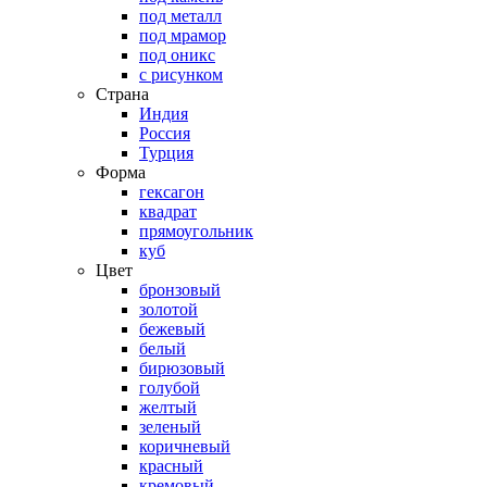
под металл
под мрамор
под оникс
с рисунком
Страна
Индия
Россия
Турция
Форма
гексагон
квадрат
прямоугольник
куб
Цвет
бронзовый
золотой
бежевый
белый
бирюзовый
голубой
желтый
зеленый
коричневый
красный
кремовый