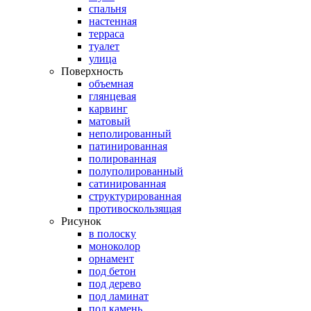
спальня
настенная
терраса
туалет
улица
Поверхность
объемная
глянцевая
карвинг
матовый
неполированный
патинированная
полированная
полуполированный
сатинированная
структурированная
противоскользящая
Рисунок
в полоску
моноколор
орнамент
под бетон
под дерево
под ламинат
под камень