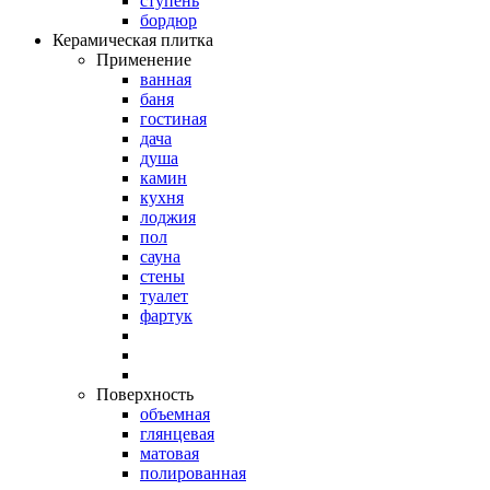
ступень
бордюр
Керамическая плитка
Применение
ванная
баня
гостиная
дача
душа
камин
кухня
лоджия
пол
сауна
стены
туалет
фартук
Поверхность
объемная
глянцевая
матовая
полированная