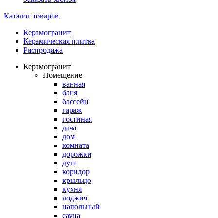
Каталог товаров
Керамогранит
Керамическая плитка
Распродажа
Керамогранит
Помещение
ванная
баня
бассейн
гараж
гостиная
дача
дом
комната
дорожки
душ
коридор
крыльцо
кухня
лоджия
напольный
сауна