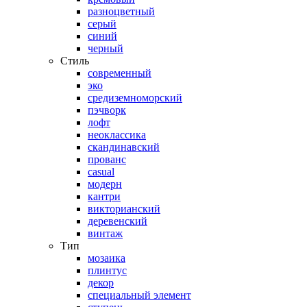
разноцветный
серый
синий
черный
Стиль
современный
эко
средиземноморский
пэчворк
лофт
неоклассика
скандинавский
прованс
casual
модерн
кантри
викторианский
деревенский
винтаж
Тип
мозаика
плинтус
декор
специальный элемент