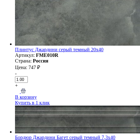
Плинтус Джардини серый темный 20x40
Артикул:
FME010R
Страна:
Россия
Цена: 747 ₽
-
+
В корзину
Купить в 1 клик
Бордюр Джардини Багет серый темный 7,3x40