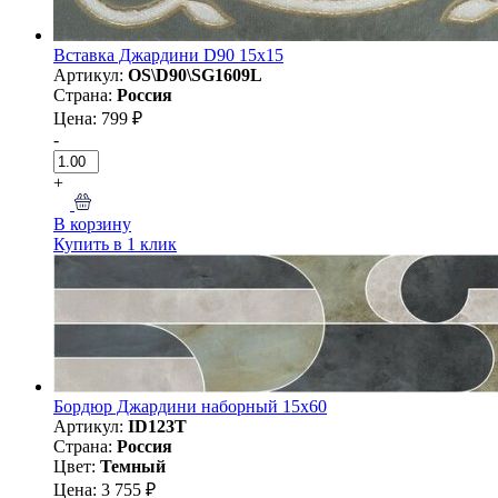
Вставка Джардини D90 15х15
Артикул:
OS\D90\SG1609L
Страна:
Россия
Цена: 799 ₽
-
+
В корзину
Купить в 1 клик
Бордюр Джардини наборный 15x60
Артикул:
ID123T
Страна:
Россия
Цвет:
Темный
Цена: 3 755 ₽