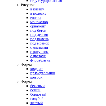
структурированная
Рисунок
в клетку
в полоску
елочка
моноколор
орнамент
под бетон
под дерево
под камень
под мрамор
с листьями
с рисунком
с цветами
флора/фауна
Форма
квадрат
прямоугольник
шеврон
Форма
бежевый
белый
бордовый
голубой
желтый