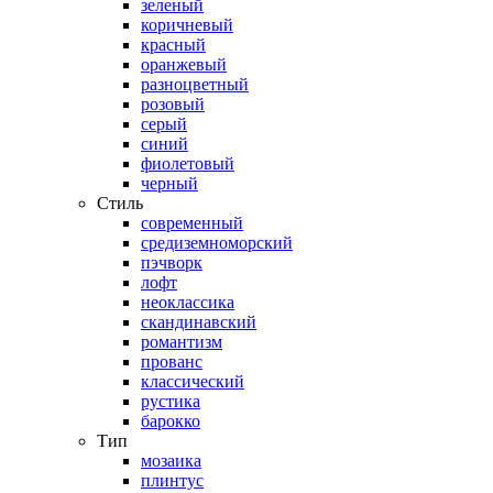
зеленый
коричневый
красный
оранжевый
разноцветный
розовый
серый
синий
фиолетовый
черный
Стиль
современный
средиземноморский
пэчворк
лофт
неоклассика
скандинавский
романтизм
прованс
классический
рустика
барокко
Тип
мозаика
плинтус