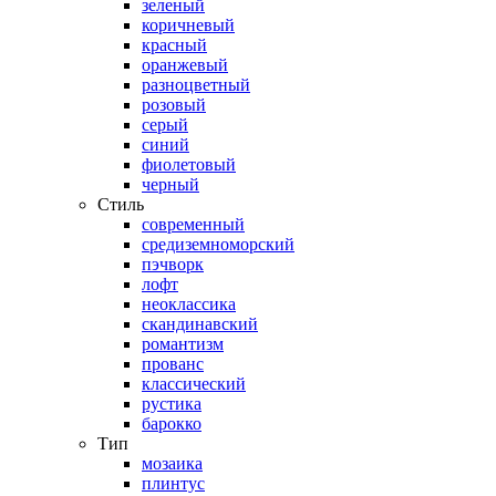
зеленый
коричневый
красный
оранжевый
разноцветный
розовый
серый
синий
фиолетовый
черный
Стиль
современный
средиземноморский
пэчворк
лофт
неоклассика
скандинавский
романтизм
прованс
классический
рустика
барокко
Тип
мозаика
плинтус