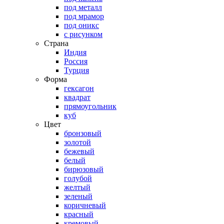
под металл
под мрамор
под оникс
с рисунком
Страна
Индия
Россия
Турция
Форма
гексагон
квадрат
прямоугольник
куб
Цвет
бронзовый
золотой
бежевый
белый
бирюзовый
голубой
желтый
зеленый
коричневый
красный
кремовый