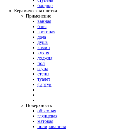
ступень
бордюр
Керамическая плитка
Применение
ванная
баня
гостиная
дача
душа
камин
кухня
лоджия
пол
сауна
стены
туалет
фартук
Поверхность
объемная
глянцевая
матовая
полированная