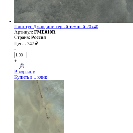
Плинтус Джардини серый темный 20x40
Артикул:
FME010R
Страна:
Россия
Цена: 747 ₽
-
+
В корзину
Купить в 1 клик