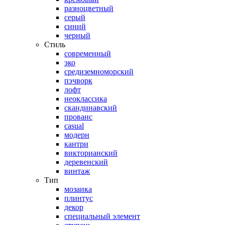
разноцветный
серый
синий
черный
Стиль
современный
эко
средиземноморский
пэчворк
лофт
неоклассика
скандинавский
прованс
casual
модерн
кантри
викторианский
деревенский
винтаж
Тип
мозаика
плинтус
декор
специальный элемент