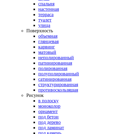
спальня
настенная
терраса
туалет
улица
Поверхность
объемная
глянцевая
карвинг
матовый
неполированный
патинированная
полированная
полуполированный
сатинированная
структурированная
противоскользящая
Рисунок
в полоску
моноколор
орнамент
под бетон
под дерево
под ламинат
под камень