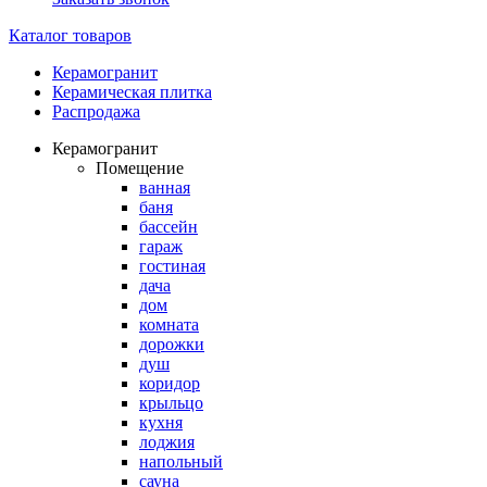
Каталог товаров
Керамогранит
Керамическая плитка
Распродажа
Керамогранит
Помещение
ванная
баня
бассейн
гараж
гостиная
дача
дом
комната
дорожки
душ
коридор
крыльцо
кухня
лоджия
напольный
сауна