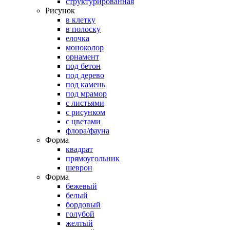
структурированная
Рисунок
в клетку
в полоску
елочка
моноколор
орнамент
под бетон
под дерево
под камень
под мрамор
с листьями
с рисунком
с цветами
флора/фауна
Форма
квадрат
прямоугольник
шеврон
Форма
бежевый
белый
бордовый
голубой
желтый