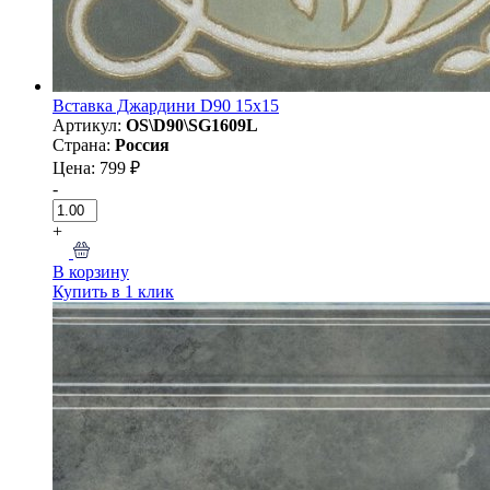
Вставка Джардини D90 15х15
Артикул:
OS\D90\SG1609L
Страна:
Россия
Цена: 799 ₽
-
+
В корзину
Купить в 1 клик