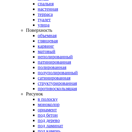
спальня
настенная
терраса
туалет
улица
Поверхность
объемная
глянцевая
карвинг
матовый
неполированный
патинированная
полированная
полуполированный
сатинированная
структурированная
противоскользящая
Рисунок
в полоску
моноколор
орнамент
под бетон
под дерево
под ламинат
под камень