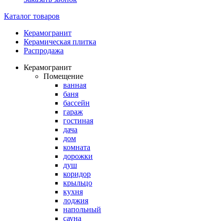
Каталог товаров
Керамогранит
Керамическая плитка
Распродажа
Керамогранит
Помещение
ванная
баня
бассейн
гараж
гостиная
дача
дом
комната
дорожки
душ
коридор
крыльцо
кухня
лоджия
напольный
сауна