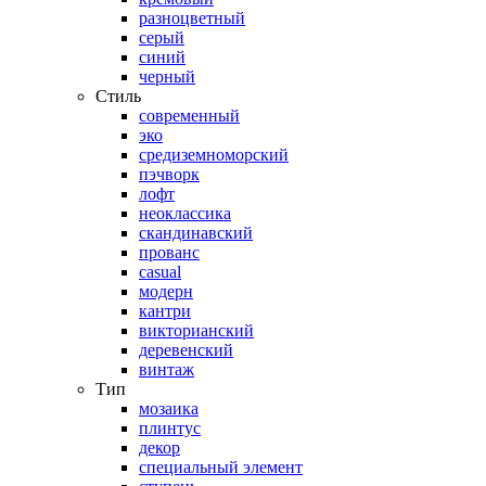
разноцветный
серый
синий
черный
Стиль
современный
эко
средиземноморский
пэчворк
лофт
неоклассика
скандинавский
прованс
casual
модерн
кантри
викторианский
деревенский
винтаж
Тип
мозаика
плинтус
декор
специальный элемент