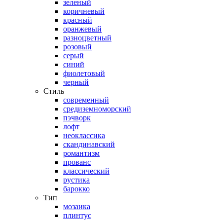
зеленый
коричневый
красный
оранжевый
разноцветный
розовый
серый
синий
фиолетовый
черный
Стиль
современный
средиземноморский
пэчворк
лофт
неоклассика
скандинавский
романтизм
прованс
классический
рустика
барокко
Тип
мозаика
плинтус