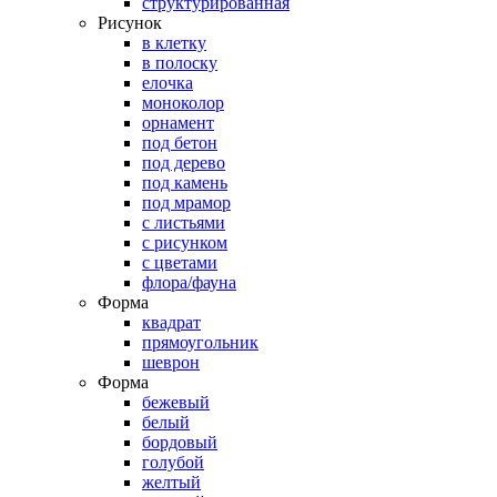
структурированная
Рисунок
в клетку
в полоску
елочка
моноколор
орнамент
под бетон
под дерево
под камень
под мрамор
с листьями
с рисунком
с цветами
флора/фауна
Форма
квадрат
прямоугольник
шеврон
Форма
бежевый
белый
бордовый
голубой
желтый