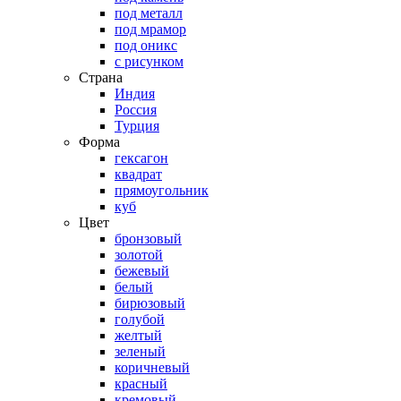
под металл
под мрамор
под оникс
с рисунком
Страна
Индия
Россия
Турция
Форма
гексагон
квадрат
прямоугольник
куб
Цвет
бронзовый
золотой
бежевый
белый
бирюзовый
голубой
желтый
зеленый
коричневый
красный
кремовый