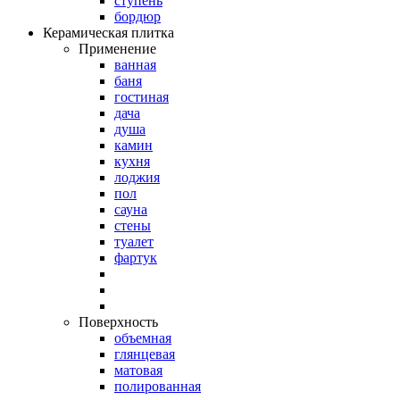
ступень
бордюр
Керамическая плитка
Применение
ванная
баня
гостиная
дача
душа
камин
кухня
лоджия
пол
сауна
стены
туалет
фартук
Поверхность
объемная
глянцевая
матовая
полированная