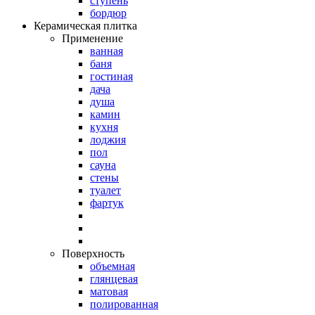
ступень
бордюр
Керамическая плитка
Применение
ванная
баня
гостиная
дача
душа
камин
кухня
лоджия
пол
сауна
стены
туалет
фартук
Поверхность
объемная
глянцевая
матовая
полированная