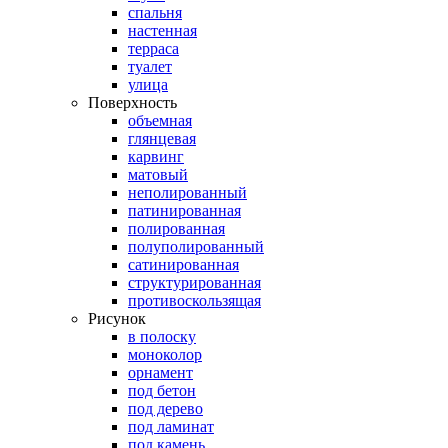
спальня
настенная
терраса
туалет
улица
Поверхность
объемная
глянцевая
карвинг
матовый
неполированный
патинированная
полированная
полуполированный
сатинированная
структурированная
противоскользящая
Рисунок
в полоску
моноколор
орнамент
под бетон
под дерево
под ламинат
под камень