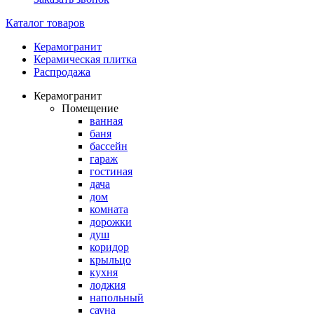
Каталог товаров
Керамогранит
Керамическая плитка
Распродажа
Керамогранит
Помещение
ванная
баня
бассейн
гараж
гостиная
дача
дом
комната
дорожки
душ
коридор
крыльцо
кухня
лоджия
напольный
сауна