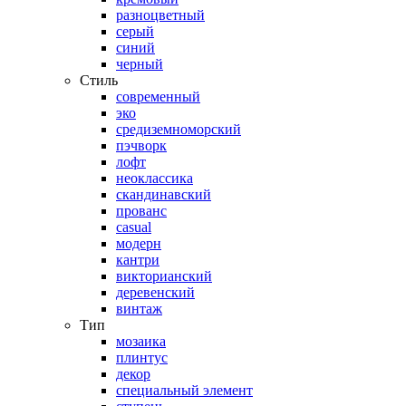
разноцветный
серый
синий
черный
Стиль
современный
эко
средиземноморский
пэчворк
лофт
неоклассика
скандинавский
прованс
casual
модерн
кантри
викторианский
деревенский
винтаж
Тип
мозаика
плинтус
декор
специальный элемент