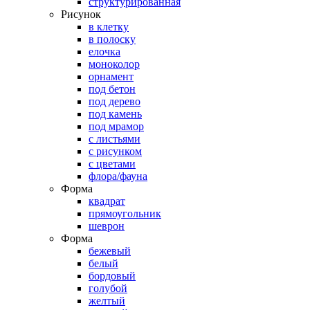
структурированная
Рисунок
в клетку
в полоску
елочка
моноколор
орнамент
под бетон
под дерево
под камень
под мрамор
с листьями
с рисунком
с цветами
флора/фауна
Форма
квадрат
прямоугольник
шеврон
Форма
бежевый
белый
бордовый
голубой
желтый