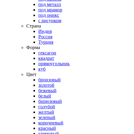
под металл
под мрамор
под оникс
с рисунком
Страна
Индия
Россия
Турция
Форма
гексагон
квадрат
прямоугольник
куб
Цвет
бронзовый
золотой
бежевый
белый
бирюзовый
голубой
желтый
зеленый
коричневый
красный
кремовый