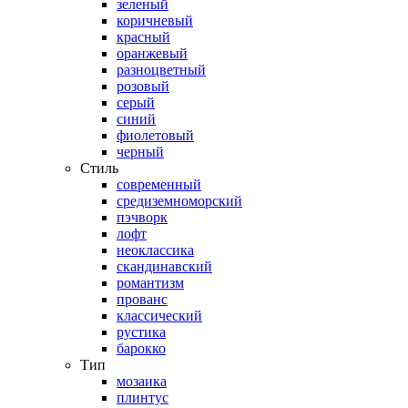
зеленый
коричневый
красный
оранжевый
разноцветный
розовый
серый
синий
фиолетовый
черный
Стиль
современный
средиземноморский
пэчворк
лофт
неоклассика
скандинавский
романтизм
прованс
классический
рустика
барокко
Тип
мозаика
плинтус