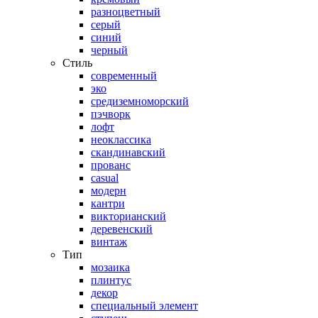
разноцветный
серый
синий
черный
Стиль
современный
эко
средиземноморский
пэчворк
лофт
неоклассика
скандинавский
прованс
casual
модерн
кантри
викторианский
деревенский
винтаж
Тип
мозаика
плинтус
декор
специальный элемент