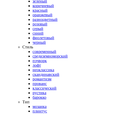
зеленый
коричневый
красный
оранжевый
разноцветный
розовый
серый
синий
фиолетовый
черный
Стиль
современный
средиземноморский
пэчворк
лофт
неоклассика
скандинавский
романтизм
прованс
классический
рустика
барокко
Тип
мозаика
плинтус