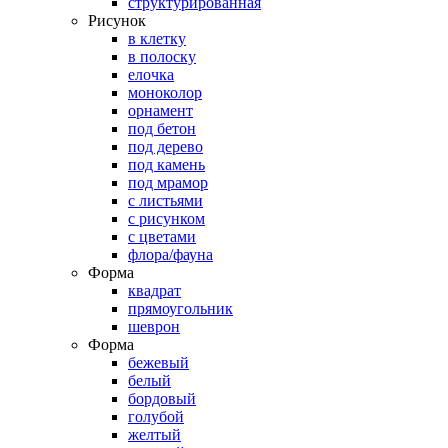
структурированная
Рисунок
в клетку
в полоску
елочка
моноколор
орнамент
под бетон
под дерево
под камень
под мрамор
с листьями
с рисунком
с цветами
флора/фауна
Форма
квадрат
прямоугольник
шеврон
Форма
бежевый
белый
бордовый
голубой
желтый