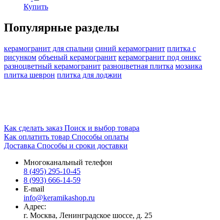
Купить
Популярные разделы
керамогранит для спальни
синий керамогранит
плитка с
рисунком
объеный керамогранит
керамогранит под оникс
разноцветный керамогранит
разноцветная плитка
мозаика
плитка шеврон
плитка для лоджии
Как сделать заказ
Поиск и выбор товара
Как оплатить товар
Способы оплаты
Доставка
Способы и сроки доставки
Многоканальный телефон
8 (495) 295-10-45
8 (993) 666-14-59
E-mail
info@keramikashop.ru
Адрес:
г. Москва, Ленинградское шоссе, д. 25