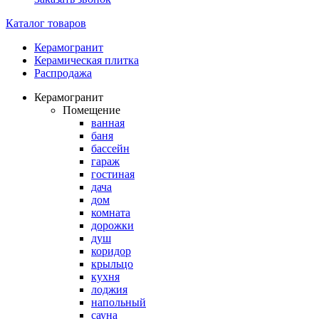
Каталог товаров
Керамогранит
Керамическая плитка
Распродажа
Керамогранит
Помещение
ванная
баня
бассейн
гараж
гостиная
дача
дом
комната
дорожки
душ
коридор
крыльцо
кухня
лоджия
напольный
сауна