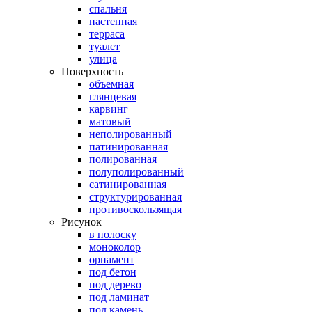
спальня
настенная
терраса
туалет
улица
Поверхность
объемная
глянцевая
карвинг
матовый
неполированный
патинированная
полированная
полуполированный
сатинированная
структурированная
противоскользящая
Рисунок
в полоску
моноколор
орнамент
под бетон
под дерево
под ламинат
под камень