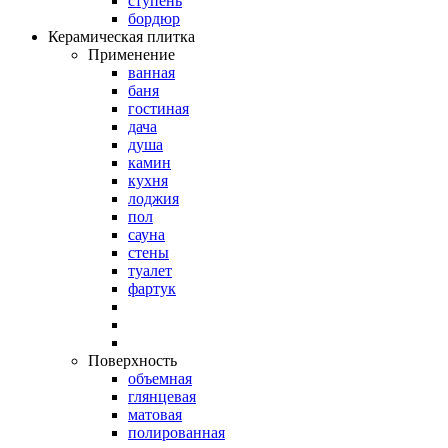
ступень
бордюр
Керамическая плитка
Применение
ванная
баня
гостиная
дача
душа
камин
кухня
лоджия
пол
сауна
стены
туалет
фартук
Поверхность
объемная
глянцевая
матовая
полированная