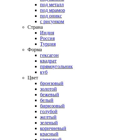
под металл
под мрамор
под оникс
с рисунком
Страна
Индия
Россия
Турция
Форма
гексагон
квадрат
прямоугольник
куб
Цвет
бронзовый
золотой
бежевый
белый
бирюзовый
голубой
желтый
зеленый
коричневый
красный
кремовый