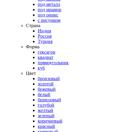
под металл
под мрамор
под оникс
с рисунком
Страна
Индия
Россия
Турция
Форма
гексагон
квадрат
прямоугольник
куб
Цвет
бронзовый
золотой
бежевый
белый
бирюзовый
голубой
желтый
зеленый
коричневый
красный
кремовый