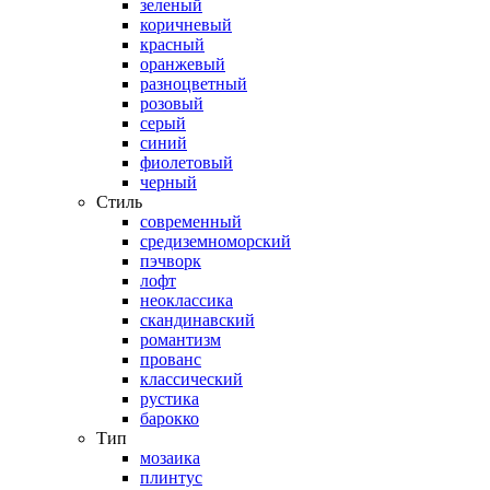
зеленый
коричневый
красный
оранжевый
разноцветный
розовый
серый
синий
фиолетовый
черный
Стиль
современный
средиземноморский
пэчворк
лофт
неоклассика
скандинавский
романтизм
прованс
классический
рустика
барокко
Тип
мозаика
плинтус