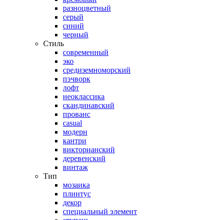
разноцветный
серый
синий
черный
Стиль
современный
эко
средиземноморский
пэчворк
лофт
неоклассика
скандинавский
прованс
casual
модерн
кантри
викторианский
деревенский
винтаж
Тип
мозаика
плинтус
декор
специальный элемент