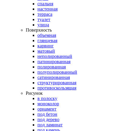
спальня
настенная
терраса
туалет
улица
Поверхность
объемная
глянцевая
карвинг
матовый
неполированный
патинированная
полированная
полуполированный
сатинированная
структурированная
противоскользящая
Рисунок
в полоску
моноколор
орнамент
под бетон
под дерево
под ламинат
под камень