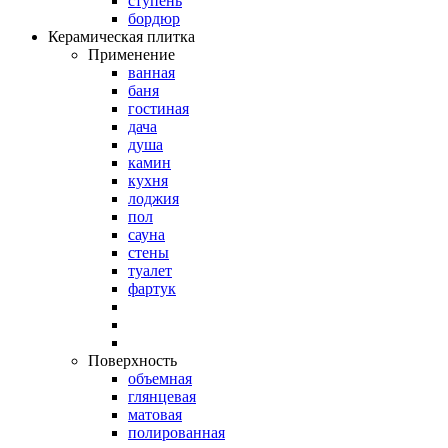
ступень
бордюр
Керамическая плитка
Применение
ванная
баня
гостиная
дача
душа
камин
кухня
лоджия
пол
сауна
стены
туалет
фартук
Поверхность
объемная
глянцевая
матовая
полированная