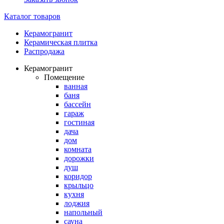
Каталог товаров
Керамогранит
Керамическая плитка
Распродажа
Керамогранит
Помещение
ванная
баня
бассейн
гараж
гостиная
дача
дом
комната
дорожки
душ
коридор
крыльцо
кухня
лоджия
напольный
сауна