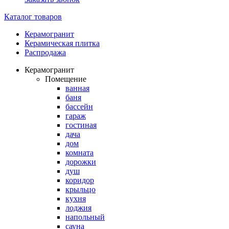
Каталог товаров
Керамогранит
Керамическая плитка
Распродажа
Керамогранит
Помещение
ванная
баня
бассейн
гараж
гостиная
дача
дом
комната
дорожки
душ
коридор
крыльцо
кухня
лоджия
напольный
сауна