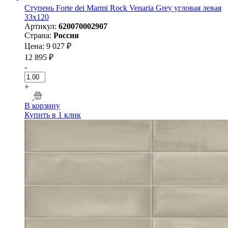
Ступень Forte dei Marmi Rock Venaria Grey угловая левая
33x120
Артикул:
620070002907
Страна:
Россия
Цена: 9 027 ₽
12 895 ₽
-
+
В корзину
Купить в 1 клик