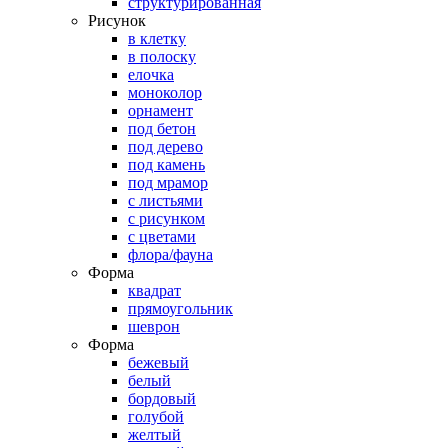
структурированная
Рисунок
в клетку
в полоску
елочка
моноколор
орнамент
под бетон
под дерево
под камень
под мрамор
с листьями
с рисунком
с цветами
флора/фауна
Форма
квадрат
прямоугольник
шеврон
Форма
бежевый
белый
бордовый
голубой
желтый