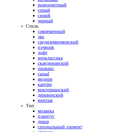
разноцветный
серый
синий
черный
Стиль
современный
эко
средиземноморский
пэчворк
лофт
неоклассика
скандинавский
прованс
casual
модерн
кантри
викторианский
деревенский
винтаж
Тип
мозаика
плинтус
декор
специальный элемент