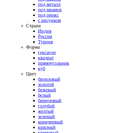
под металл
под мрамор
под оникс
с рисунком
Страна
Индия
Россия
Турция
Форма
гексагон
квадрат
прямоугольник
куб
Цвет
бронзовый
золотой
бежевый
белый
бирюзовый
голубой
желтый
зеленый
коричневый
красный
кремовый