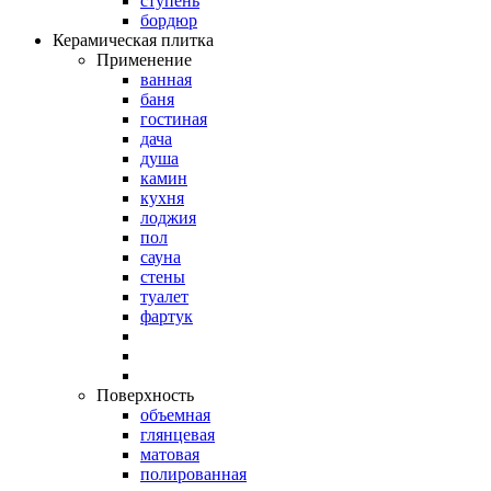
ступень
бордюр
Керамическая плитка
Применение
ванная
баня
гостиная
дача
душа
камин
кухня
лоджия
пол
сауна
стены
туалет
фартук
Поверхность
объемная
глянцевая
матовая
полированная