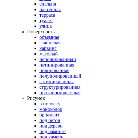
спальня
настенная
терраса
туалет
улица
Поверхность
объемная
глянцевая
карвинг
матовый
неполированный
патинированная
полированная
полуполированный
сатинированная
структурированная
противоскользящая
Рисунок
в полоску
моноколор
орнамент
под бетон
под дерево
под ламинат
под камень