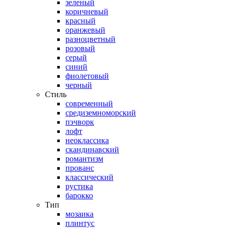
зеленый
коричневый
красный
оранжевый
разноцветный
розовый
серый
синий
фиолетовый
черный
Стиль
современный
средиземноморский
пэчворк
лофт
неоклассика
скандинавский
романтизм
прованс
классический
рустика
барокко
Тип
мозаика
плинтус