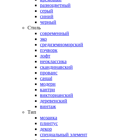
разноцветный
серый
синий
черный
Стиль
современный
эко
средиземноморский
пэчворк
лофт
неоклассика
скандинавский
прованс
casual
модерн
кантри
викторианский
деревенский
винтаж
Тип
мозаика
плинтус
декор
специальный элемент