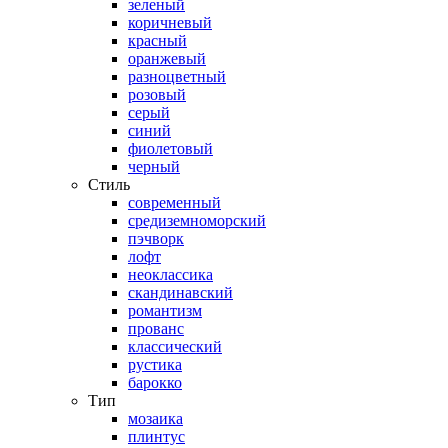
зеленый
коричневый
красный
оранжевый
разноцветный
розовый
серый
синий
фиолетовый
черный
Стиль
современный
средиземноморский
пэчворк
лофт
неоклассика
скандинавский
романтизм
прованс
классический
рустика
барокко
Тип
мозаика
плинтус