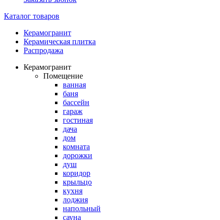
Каталог товаров
Керамогранит
Керамическая плитка
Распродажа
Керамогранит
Помещение
ванная
баня
бассейн
гараж
гостиная
дача
дом
комната
дорожки
душ
коридор
крыльцо
кухня
лоджия
напольный
сауна