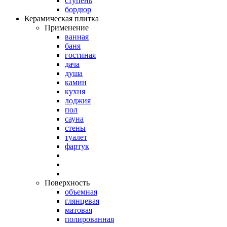
ступень
бордюр
Керамическая плитка
Применение
ванная
баня
гостиная
дача
душа
камин
кухня
лоджия
пол
сауна
стены
туалет
фартук
Поверхность
объемная
глянцевая
матовая
полированная