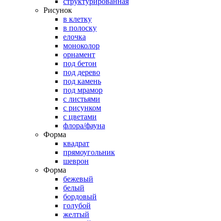
структурированная
Рисунок
в клетку
в полоску
елочка
моноколор
орнамент
под бетон
под дерево
под камень
под мрамор
с листьями
с рисунком
с цветами
флора/фауна
Форма
квадрат
прямоугольник
шеврон
Форма
бежевый
белый
бордовый
голубой
желтый