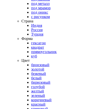
под металл
под мрамор
под оникс
с рисунком
Страна
Индия
Россия
Турция
Форма
гексагон
квадрат
прямоугольник
куб
Цвет
бронзовый
золотой
бежевый
белый
бирюзовый
голубой
желтый
зеленый
коричневый
красный
кремовый