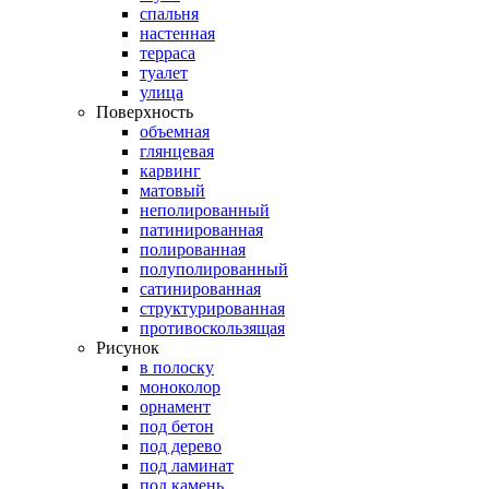
спальня
настенная
терраса
туалет
улица
Поверхность
объемная
глянцевая
карвинг
матовый
неполированный
патинированная
полированная
полуполированный
сатинированная
структурированная
противоскользящая
Рисунок
в полоску
моноколор
орнамент
под бетон
под дерево
под ламинат
под камень