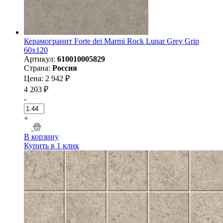
Керамогранит Forte dei Marmi Rock Lunar Grey Grip
60x120
Артикул:
610010005829
Страна:
Россия
Цена: 2 942 ₽
4 203 ₽
-
+
В корзину
Купить в 1 клик