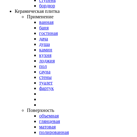
ступень
бордюр
Керамическая плитка
Применение
ванная
баня
гостиная
дача
душа
камин
кухня
лоджия
пол
сауна
стены
туалет
фартук
Поверхность
объемная
глянцевая
матовая
полированная