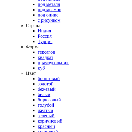
под металл
под мрамор
под оникс
с рисунком
Страна
Индия
Россия
Турция
Форма
гексагон
квадрат
прямоугольник
куб
Цвет
бронзовый
золотой
бежевый
белый
бирюзовый
голубой
желтый
зеленый
коричневый
красный
кремовый