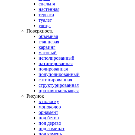
спальня
настенная
терраса
туалет
улица
Поверхность
объемная
глянцевая
карвинг
матовый
неполированный
патинированная
полированная
полуполированный
сатинированная
структурированная
противоскользящая
Рисунок
в полоску
моноколор
орнамент
под бетон
под дерево
под ламинат
под камень