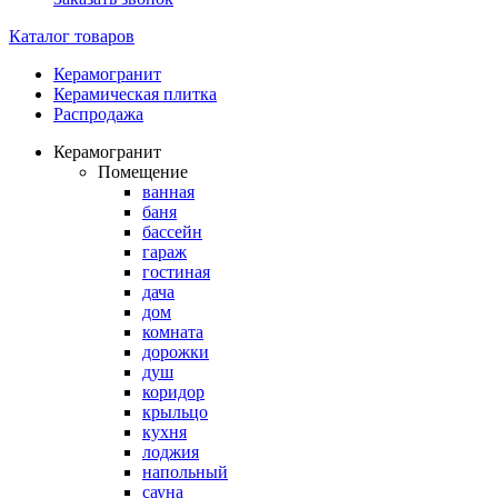
Каталог товаров
Керамогранит
Керамическая плитка
Распродажа
Керамогранит
Помещение
ванная
баня
бассейн
гараж
гостиная
дача
дом
комната
дорожки
душ
коридор
крыльцо
кухня
лоджия
напольный
сауна