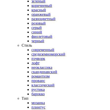
зеленый
коричневый
красный
оранжевый
разноцветный
розовый
серый
синий
фиолетовый
черный
Стиль
современный
средиземноморский
пэчворк
лофт
неоклассика
скандинавский
романтизм
прованс
классический
рустика
барокко
Тип
мозаика
плинтус