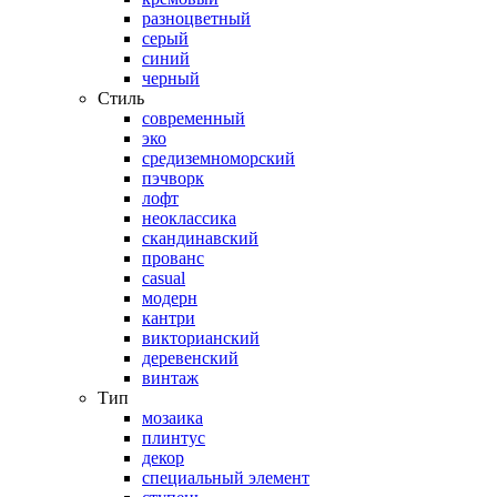
разноцветный
серый
синий
черный
Стиль
современный
эко
средиземноморский
пэчворк
лофт
неоклассика
скандинавский
прованс
casual
модерн
кантри
викторианский
деревенский
винтаж
Тип
мозаика
плинтус
декор
специальный элемент