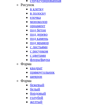
структурированная
Рисунок
в клетку
в полоску
елочка
моноколор
орнамент
под бетон
под дерево
под камень
под мрамор
с листьями
с рисунком
с цветами
флора/фауна
Форма
квадрат
прямоугольник
шеврон
Форма
бежевый
белый
бордовый
голубой
желтый