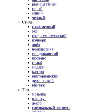
разноцветный
серый
синий
черный
Стиль
современный
эко
средиземноморский
пэчворк
лофт
неоклассика
скандинавский
прованс
casual
модерн
кантри
викторианский
деревенский
винтаж
Тип
мозаика
плинтус
декор
специальный элемент