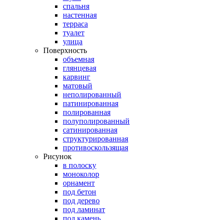
спальня
настенная
терраса
туалет
улица
Поверхность
объемная
глянцевая
карвинг
матовый
неполированный
патинированная
полированная
полуполированный
сатинированная
структурированная
противоскользящая
Рисунок
в полоску
моноколор
орнамент
под бетон
под дерево
под ламинат
под камень