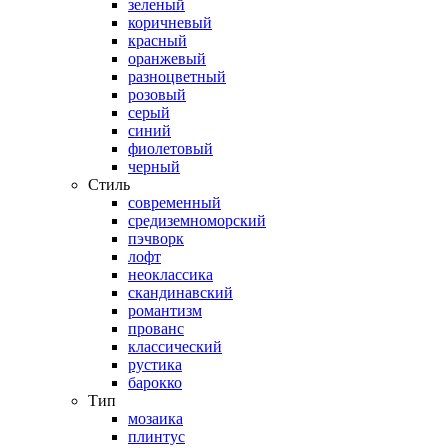
зеленый
коричневый
красный
оранжевый
разноцветный
розовый
серый
синий
фиолетовый
черный
Стиль
современный
средиземноморский
пэчворк
лофт
неоклассика
скандинавский
романтизм
прованс
классический
рустика
барокко
Тип
мозаика
плинтус