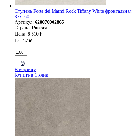
Ступень Forte dei Marmi Rock Tiffany White фронтальная
33x160
Артикул:
620070002865
Страна:
Россия
Цена: 8 510 ₽
12 157 ₽
-
+
В корзину
Купить в 1 клик