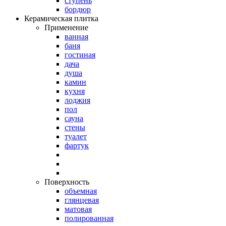
ступень
бордюр
Керамическая плитка
Применение
ванная
баня
гостиная
дача
душа
камин
кухня
лоджия
пол
сауна
стены
туалет
фартук
Поверхность
объемная
глянцевая
матовая
полированная