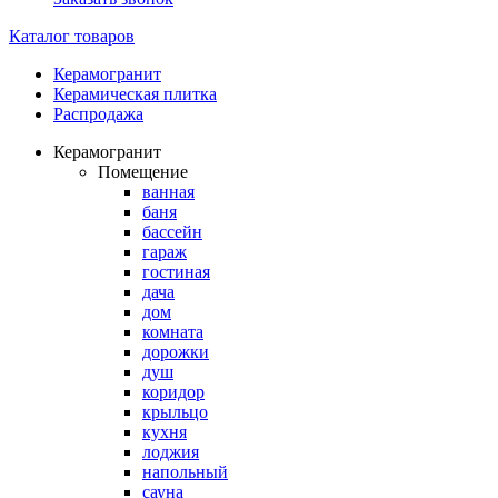
Каталог товаров
Керамогранит
Керамическая плитка
Распродажа
Керамогранит
Помещение
ванная
баня
бассейн
гараж
гостиная
дача
дом
комната
дорожки
душ
коридор
крыльцо
кухня
лоджия
напольный
сауна