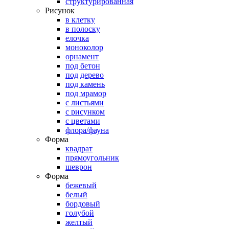
структурированная
Рисунок
в клетку
в полоску
елочка
моноколор
орнамент
под бетон
под дерево
под камень
под мрамор
с листьями
с рисунком
с цветами
флора/фауна
Форма
квадрат
прямоугольник
шеврон
Форма
бежевый
белый
бордовый
голубой
желтый