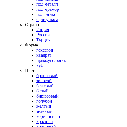
под металл
под мрамор
под оникс
с рисунком
Страна
Индия
Россия
Турция
Форма
гексагон
квадрат
прямоугольник
куб
Цвет
бронзовый
золотой
бежевый
белый
бирюзовый
голубой
желтый
зеленый
коричневый
красный
кремовый