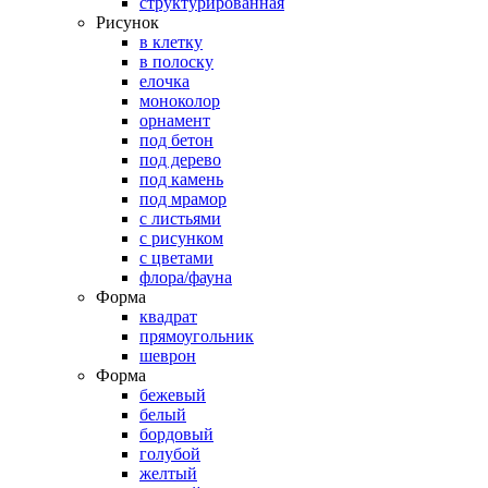
структурированная
Рисунок
в клетку
в полоску
елочка
моноколор
орнамент
под бетон
под дерево
под камень
под мрамор
с листьями
с рисунком
с цветами
флора/фауна
Форма
квадрат
прямоугольник
шеврон
Форма
бежевый
белый
бордовый
голубой
желтый