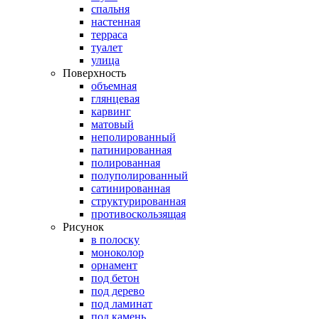
спальня
настенная
терраса
туалет
улица
Поверхность
объемная
глянцевая
карвинг
матовый
неполированный
патинированная
полированная
полуполированный
сатинированная
структурированная
противоскользящая
Рисунок
в полоску
моноколор
орнамент
под бетон
под дерево
под ламинат
под камень