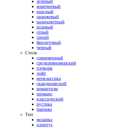
зеленый
коричневый
красный
оранжевый
разноцветный
розовый
серый
синий
фиолетовый
черный
Стиль
современный
средиземноморский
пэчворк
лофт
неоклассика
скандинавский
романтизм
прованс
классический
рустика
барокко
Тип
мозаика
плинтус