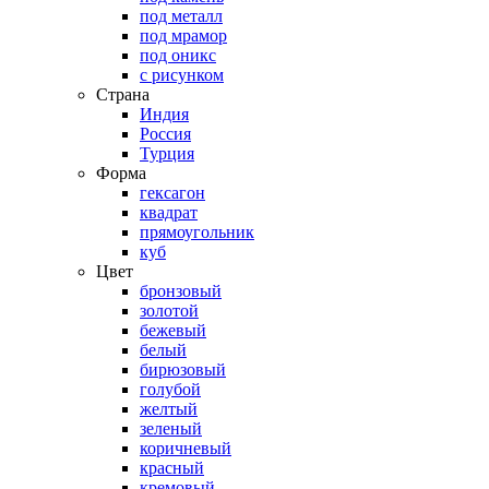
под металл
под мрамор
под оникс
с рисунком
Страна
Индия
Россия
Турция
Форма
гексагон
квадрат
прямоугольник
куб
Цвет
бронзовый
золотой
бежевый
белый
бирюзовый
голубой
желтый
зеленый
коричневый
красный
кремовый