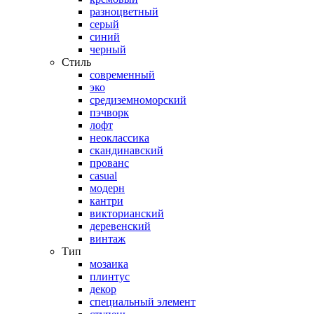
разноцветный
серый
синий
черный
Стиль
современный
эко
средиземноморский
пэчворк
лофт
неоклассика
скандинавский
прованс
casual
модерн
кантри
викторианский
деревенский
винтаж
Тип
мозаика
плинтус
декор
специальный элемент