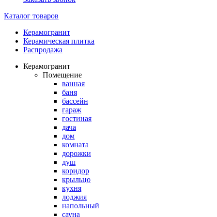
Каталог товаров
Керамогранит
Керамическая плитка
Распродажа
Керамогранит
Помещение
ванная
баня
бассейн
гараж
гостиная
дача
дом
комната
дорожки
душ
коридор
крыльцо
кухня
лоджия
напольный
сауна