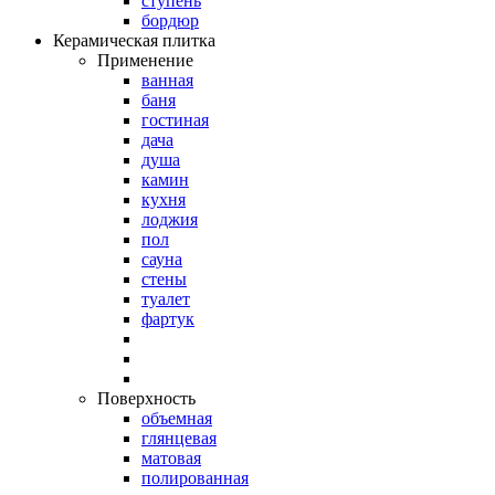
ступень
бордюр
Керамическая плитка
Применение
ванная
баня
гостиная
дача
душа
камин
кухня
лоджия
пол
сауна
стены
туалет
фартук
Поверхность
объемная
глянцевая
матовая
полированная