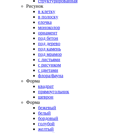
структурированная
Рисунок
в клетку
в полоску
елочка
моноколор
орнамент
под бетон
под дерево
под камень
под мрамор
с листьями
с рисунком
с цветами
флора/фауна
Форма
квадрат
прямоугольник
шеврон
Форма
бежевый
белый
бордовый
голубой
желтый