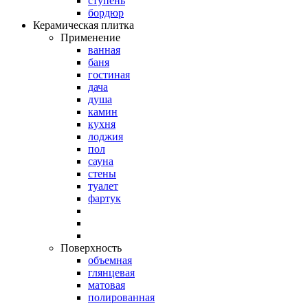
ступень
бордюр
Керамическая плитка
Применение
ванная
баня
гостиная
дача
душа
камин
кухня
лоджия
пол
сауна
стены
туалет
фартук
Поверхность
объемная
глянцевая
матовая
полированная