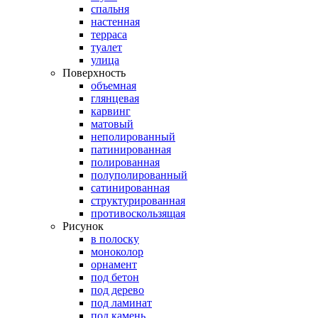
спальня
настенная
терраса
туалет
улица
Поверхность
объемная
глянцевая
карвинг
матовый
неполированный
патинированная
полированная
полуполированный
сатинированная
структурированная
противоскользящая
Рисунок
в полоску
моноколор
орнамент
под бетон
под дерево
под ламинат
под камень