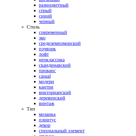
разноцветный
серый
синий
черный
Стиль
современный
эко
средиземноморский
пэчворк
лофт
неоклассика
скандинавский
прованс
casual
модерн
кантри
викторианский
деревенский
винтаж
Тип
мозаика
плинтус
декор
специальный элемент