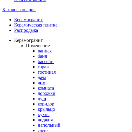
Каталог товаров
Керамогранит
Керамическая плитка
Распродажа
Керамогранит
Помещение
ванная
баня
бассейн
гараж
гостиная
дача
дом
комната
дорожки
душ
коридор
крыльцо
кухня
лоджия
напольный
сауна