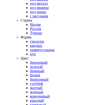
под металл
под мрамор
под оникс
с рисунком
Страна
Индия
Россия
Турция
Форма
гексагон
квадрат
прямоугольник
куб
Цвет
бронзовый
золотой
бежевый
белый
бирюзовый
голубой
желтый
зеленый
коричневый
красный
кремовый