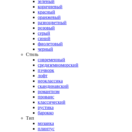
зеленый
коричневый
красный
оранжевый
разноцветный
розовый
серый
синий
фиолетовый
черный
Стиль
современный
средиземноморский
пэчворк
лофт
неоклассика
скандинавский
романтизм
прованс
классический
рустика
барокко
Тип
мозаика
плинтус