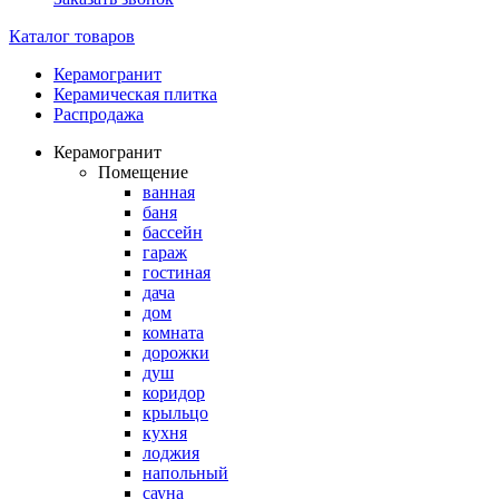
Каталог товаров
Керамогранит
Керамическая плитка
Распродажа
Керамогранит
Помещение
ванная
баня
бассейн
гараж
гостиная
дача
дом
комната
дорожки
душ
коридор
крыльцо
кухня
лоджия
напольный
сауна