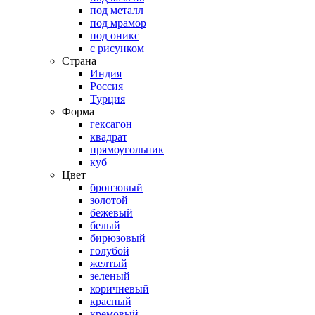
под металл
под мрамор
под оникс
с рисунком
Страна
Индия
Россия
Турция
Форма
гексагон
квадрат
прямоугольник
куб
Цвет
бронзовый
золотой
бежевый
белый
бирюзовый
голубой
желтый
зеленый
коричневый
красный
кремовый