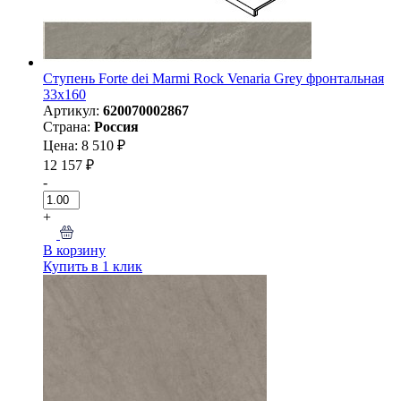
Ступень Forte dei Marmi Rock Venaria Grey фронтальная
33x160
Артикул:
620070002867
Страна:
Россия
Цена: 8 510 ₽
12 157 ₽
-
+
В корзину
Купить в 1 клик