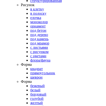
структурированная
Рисунок
в клетку
в полоску
елочка
моноколор
орнамент
под бетон
под дерево
под камень
под мрамор
с листьями
с рисунком
с цветами
флора/фауна
Форма
квадрат
прямоугольник
шеврон
Форма
бежевый
белый
бордовый
голубой
желтый