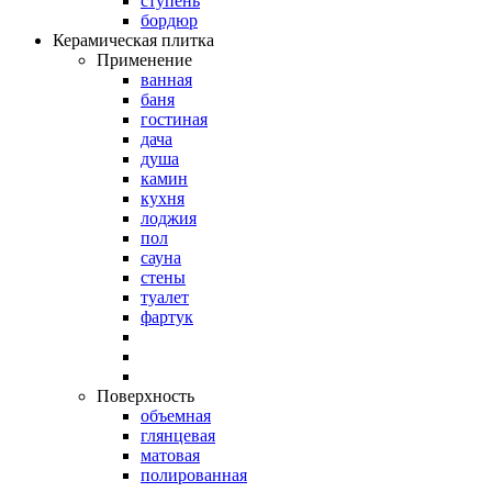
ступень
бордюр
Керамическая плитка
Применение
ванная
баня
гостиная
дача
душа
камин
кухня
лоджия
пол
сауна
стены
туалет
фартук
Поверхность
объемная
глянцевая
матовая
полированная