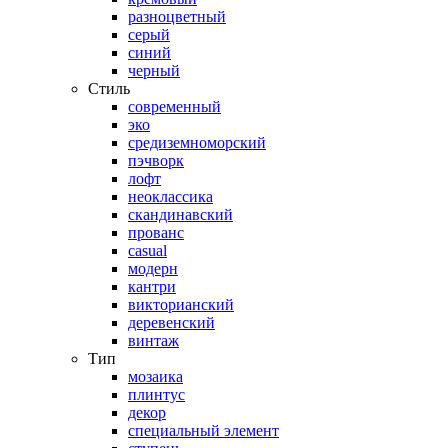
разноцветный
серый
синий
черный
Стиль
современный
эко
средиземноморский
пэчворк
лофт
неоклассика
скандинавский
прованс
casual
модерн
кантри
викторианский
деревенский
винтаж
Тип
мозаика
плинтус
декор
специальный элемент