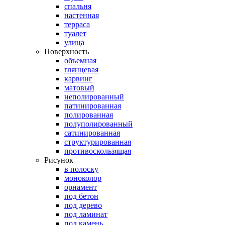
спальня
настенная
терраса
туалет
улица
Поверхность
объемная
глянцевая
карвинг
матовый
неполированный
патинированная
полированная
полуполированный
сатинированная
структурированная
противоскользящая
Рисунок
в полоску
моноколор
орнамент
под бетон
под дерево
под ламинат
под камень