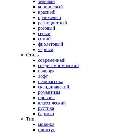
зеленый
коричневый
красный
оранжевый
разноцветный
розовый
серый
синий
фиолетовый
черный
Стиль
современный
средиземноморский
пэчворк
лофт
неоклассика
скандинавский
романтизм
прованс
классический
рустика
барокко
Тип
мозаика
плинтус