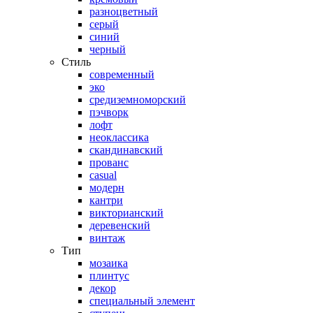
разноцветный
серый
синий
черный
Стиль
современный
эко
средиземноморский
пэчворк
лофт
неоклассика
скандинавский
прованс
casual
модерн
кантри
викторианский
деревенский
винтаж
Тип
мозаика
плинтус
декор
специальный элемент