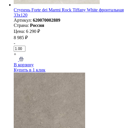
Ступень Forte dei Marmi Rock Tiffany White фронтальная
33x120
Артикул:
620070002889
Страна:
Россия
Цена: 6 290 ₽
8 985 ₽
-
+
В корзину
Купить в 1 клик