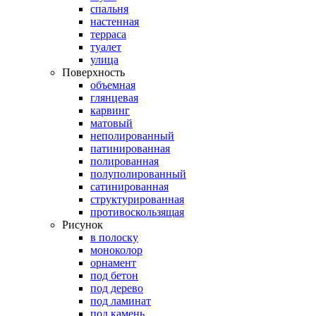
спальня
настенная
терраса
туалет
улица
Поверхность
объемная
глянцевая
карвинг
матовый
неполированный
патинированная
полированная
полуполированный
сатинированная
структурированная
противоскользящая
Рисунок
в полоску
моноколор
орнамент
под бетон
под дерево
под ламинат
под камень