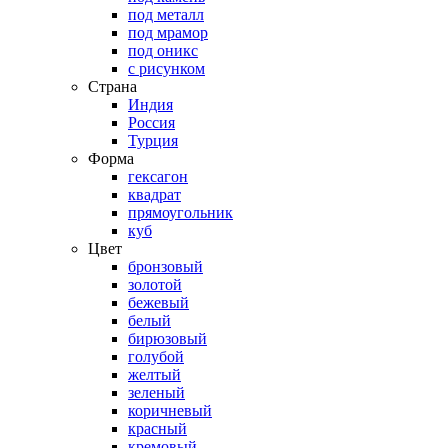
под металл
под мрамор
под оникс
с рисунком
Страна
Индия
Россия
Турция
Форма
гексагон
квадрат
прямоугольник
куб
Цвет
бронзовый
золотой
бежевый
белый
бирюзовый
голубой
желтый
зеленый
коричневый
красный
кремовый