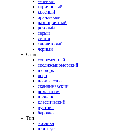
зеленый
коричневый
красный
оранжевый
разноцветный
розовый
серый
синий
фиолетовый
черный
Стиль
современный
средиземноморский
пэчворк
лофт
неоклассика
скандинавский
романтизм
прованс
классический
рустика
барокко
Тип
мозаика
плинтус