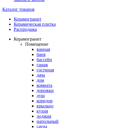
Каталог товаров
Керамогранит
Керамическая плитка
Распродажа
Керамогранит
Помещение
ванная
баня
бассейн
гараж
гостиная
дача
дом
комната
дорожки
душ
коридор
крыльцо
кухня
лоджия
напольный
сауна