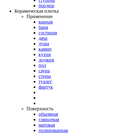
ступень
бордюр
Керамическая плитка
Применение
ванная
баня
гостиная
дача
душа
камин
кухня
лоджия
пол
сауна
стены
туалет
фартук
Поверхность
объемная
глянцевая
матовая
полированная