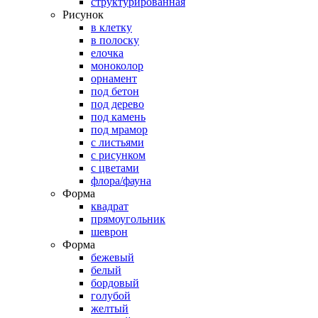
структурированная
Рисунок
в клетку
в полоску
елочка
моноколор
орнамент
под бетон
под дерево
под камень
под мрамор
с листьями
с рисунком
с цветами
флора/фауна
Форма
квадрат
прямоугольник
шеврон
Форма
бежевый
белый
бордовый
голубой
желтый