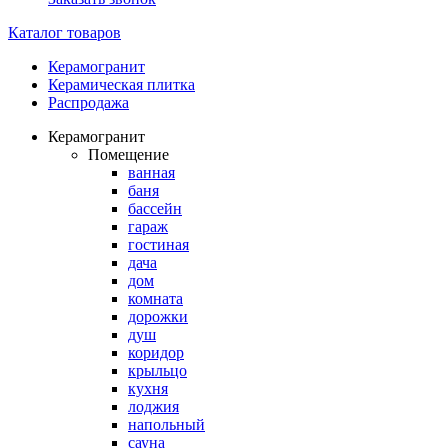
Каталог товаров
Керамогранит
Керамическая плитка
Распродажа
Керамогранит
Помещение
ванная
баня
бассейн
гараж
гостиная
дача
дом
комната
дорожки
душ
коридор
крыльцо
кухня
лоджия
напольный
сауна