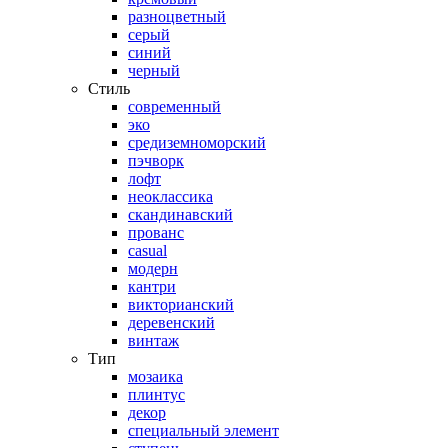
разноцветный
серый
синий
черный
Стиль
современный
эко
средиземноморский
пэчворк
лофт
неоклассика
скандинавский
прованс
casual
модерн
кантри
викторианский
деревенский
винтаж
Тип
мозаика
плинтус
декор
специальный элемент