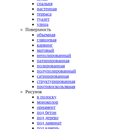
спальня
настенная
терраса
туалет
улица
Поверхность
объемная
глянцевая
карвинг
матовый
неполированный
патинированная
полированная
полуполированный
сатинированная
структурированная
противоскользящая
Рисунок
в полоску
моноколор
орнамент
под бетон
под дерево
под ламинат
под камень