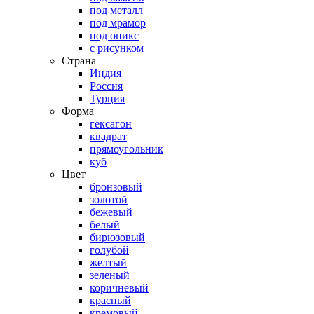
под металл
под мрамор
под оникс
с рисунком
Страна
Индия
Россия
Турция
Форма
гексагон
квадрат
прямоугольник
куб
Цвет
бронзовый
золотой
бежевый
белый
бирюзовый
голубой
желтый
зеленый
коричневый
красный
кремовый