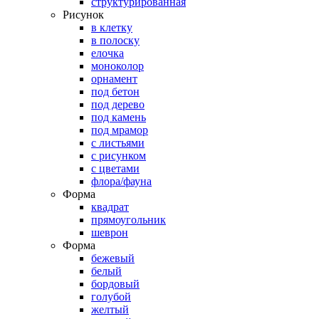
структурированная
Рисунок
в клетку
в полоску
елочка
моноколор
орнамент
под бетон
под дерево
под камень
под мрамор
с листьями
с рисунком
с цветами
флора/фауна
Форма
квадрат
прямоугольник
шеврон
Форма
бежевый
белый
бордовый
голубой
желтый