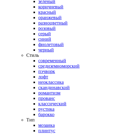
зеленый
коричневый
красный
оранжевый
разноцветный
розовый
серый
синий
фиолетовый
черный
Стиль
современный
средиземноморский
пэчворк
лофт
неоклассика
скандинавский
романтизм
прованс
классический
рустика
барокко
Тип
мозаика
плинтус