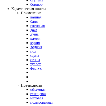
ступень
бордюр
Керамическая плитка
Применение
ванная
баня
гостиная
дача
душа
камин
кухня
лоджия
пол
сауна
стены
туалет
фартук
Поверхность
объемная
глянцевая
матовая
полированная