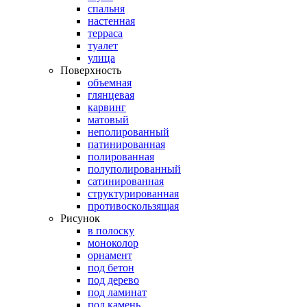
спальня
настенная
терраса
туалет
улица
Поверхность
объемная
глянцевая
карвинг
матовый
неполированный
патинированная
полированная
полуполированный
сатинированная
структурированная
противоскользящая
Рисунок
в полоску
моноколор
орнамент
под бетон
под дерево
под ламинат
под камень