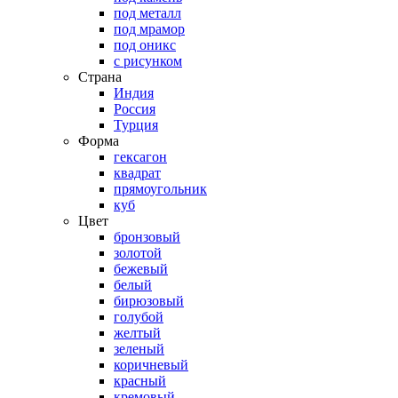
под металл
под мрамор
под оникс
с рисунком
Страна
Индия
Россия
Турция
Форма
гексагон
квадрат
прямоугольник
куб
Цвет
бронзовый
золотой
бежевый
белый
бирюзовый
голубой
желтый
зеленый
коричневый
красный
кремовый