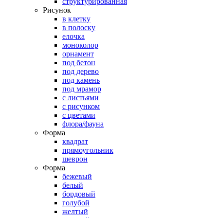
структурированная
Рисунок
в клетку
в полоску
елочка
моноколор
орнамент
под бетон
под дерево
под камень
под мрамор
с листьями
с рисунком
с цветами
флора/фауна
Форма
квадрат
прямоугольник
шеврон
Форма
бежевый
белый
бордовый
голубой
желтый