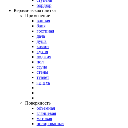
ступень
бордюр
Керамическая плитка
Применение
ванная
баня
гостиная
дача
душа
камин
кухня
лоджия
пол
сауна
стены
туалет
фартук
Поверхность
объемная
глянцевая
матовая
полированная