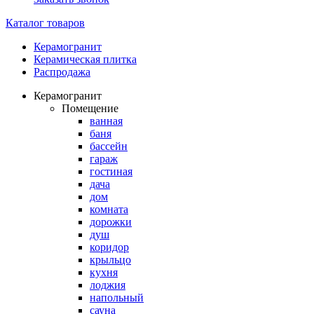
Каталог товаров
Керамогранит
Керамическая плитка
Распродажа
Керамогранит
Помещение
ванная
баня
бассейн
гараж
гостиная
дача
дом
комната
дорожки
душ
коридор
крыльцо
кухня
лоджия
напольный
сауна