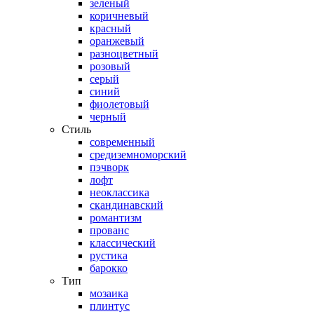
зеленый
коричневый
красный
оранжевый
разноцветный
розовый
серый
синий
фиолетовый
черный
Стиль
современный
средиземноморский
пэчворк
лофт
неоклассика
скандинавский
романтизм
прованс
классический
рустика
барокко
Тип
мозаика
плинтус