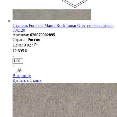
Ступень Forte dei Marmi Rock Lunar Grey угловая правая
33x120
Артикул:
620070002895
Страна:
Россия
Цена: 9 027 ₽
12 895 ₽
-
+
В корзину
Купить в 1 клик