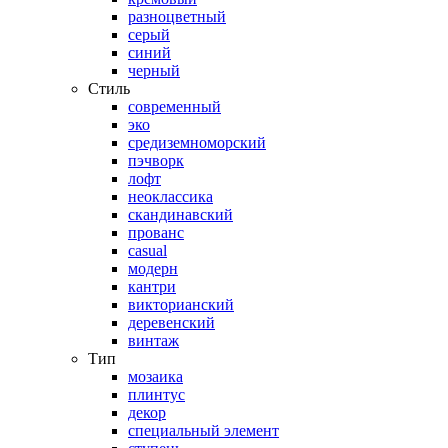
разноцветный
серый
синий
черный
Стиль
современный
эко
средиземноморский
пэчворк
лофт
неоклассика
скандинавский
прованс
casual
модерн
кантри
викторианский
деревенский
винтаж
Тип
мозаика
плинтус
декор
специальный элемент