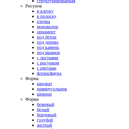
структурированная
Рисунок
в клетку
в полоску
елочка
моноколор
орнамент
под бетон
под дерево
под камень
под мрамор
с листьями
с рисунком
с цветами
флора/фауна
Форма
квадрат
прямоугольник
шеврон
Форма
бежевый
белый
бордовый
голубой
желтый