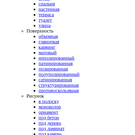
спальня
настенная
терраса
туалет
улица
Поверхность
объемная
глянцевая
карвинг
матовый
неполированный
патинированная
полированная
полуполированный
сатинированная
структурированная
противоскользящая
Рисунок
в полоску
моноколор
орнамент
под бетон
под дерево
под ламинат
под камень