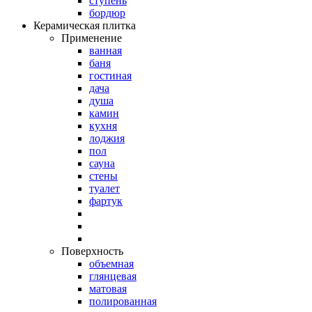
ступень
бордюр
Керамическая плитка
Применение
ванная
баня
гостиная
дача
душа
камин
кухня
лоджия
пол
сауна
стены
туалет
фартук
Поверхность
объемная
глянцевая
матовая
полированная