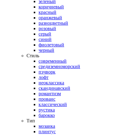
зеленый
коричневый
красный
оранжевый
разноцветный
розовый
серый
синий
фиолетовый
черный
Стиль
современный
средиземноморский
пэчворк
лофт
неоклассика
скандинавский
романтизм
прованс
классический
рустика
барокко
Тип
мозаика
плинтус