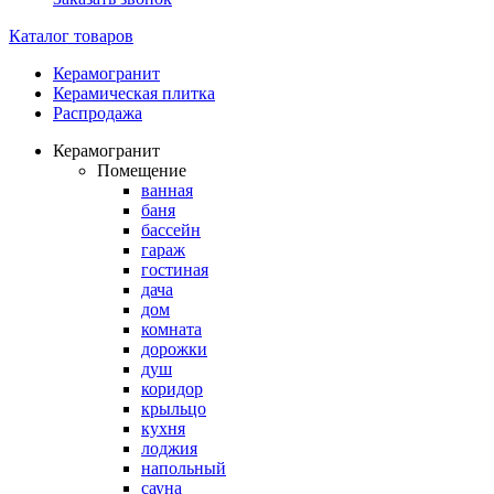
Каталог товаров
Керамогранит
Керамическая плитка
Распродажа
Керамогранит
Помещение
ванная
баня
бассейн
гараж
гостиная
дача
дом
комната
дорожки
душ
коридор
крыльцо
кухня
лоджия
напольный
сауна