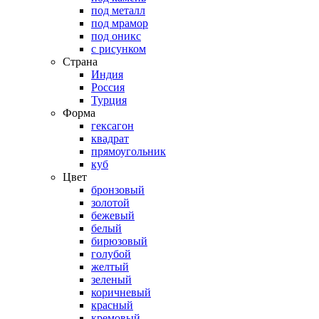
под металл
под мрамор
под оникс
с рисунком
Страна
Индия
Россия
Турция
Форма
гексагон
квадрат
прямоугольник
куб
Цвет
бронзовый
золотой
бежевый
белый
бирюзовый
голубой
желтый
зеленый
коричневый
красный
кремовый