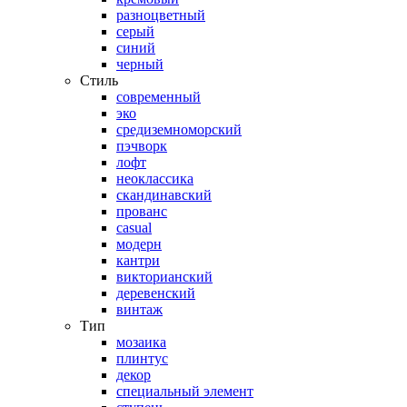
разноцветный
серый
синий
черный
Стиль
современный
эко
средиземноморский
пэчворк
лофт
неоклассика
скандинавский
прованс
casual
модерн
кантри
викторианский
деревенский
винтаж
Тип
мозаика
плинтус
декор
специальный элемент