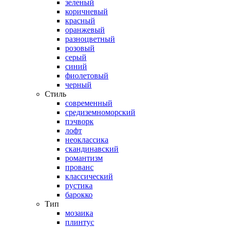
зеленый
коричневый
красный
оранжевый
разноцветный
розовый
серый
синий
фиолетовый
черный
Стиль
современный
средиземноморский
пэчворк
лофт
неоклассика
скандинавский
романтизм
прованс
классический
рустика
барокко
Тип
мозаика
плинтус