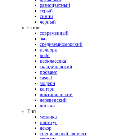
разноцветный
серый
синий
черный
Стиль
современный
эко
средиземноморский
пэчворк
лофт
неоклассика
скандинавский
прованс
casual
модерн
кантри
викторианский
деревенский
винтаж
Тип
мозаика
плинтус
декор
специальный элемент