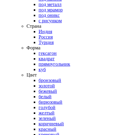
под металл
под мрамор
под оникс
с рисунком
Страна
Индия
Россия
Турция
Форма
гексагон
квадрат
прямоугольник
куб
Цвет
бронзовый
золотой
бежевый
белый
бирюзовый
голубой
желтый
зеленый
коричневый
красный
кремовый