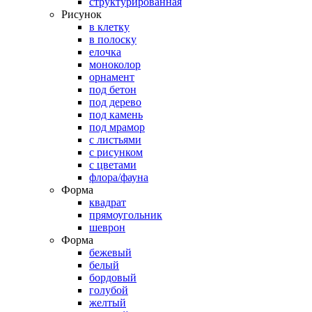
структурированная
Рисунок
в клетку
в полоску
елочка
моноколор
орнамент
под бетон
под дерево
под камень
под мрамор
с листьями
с рисунком
с цветами
флора/фауна
Форма
квадрат
прямоугольник
шеврон
Форма
бежевый
белый
бордовый
голубой
желтый