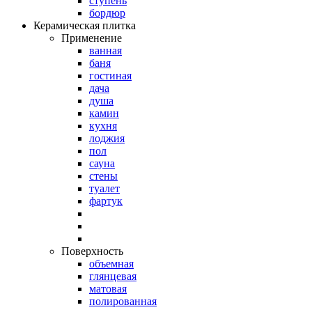
ступень
бордюр
Керамическая плитка
Применение
ванная
баня
гостиная
дача
душа
камин
кухня
лоджия
пол
сауна
стены
туалет
фартук
Поверхность
объемная
глянцевая
матовая
полированная