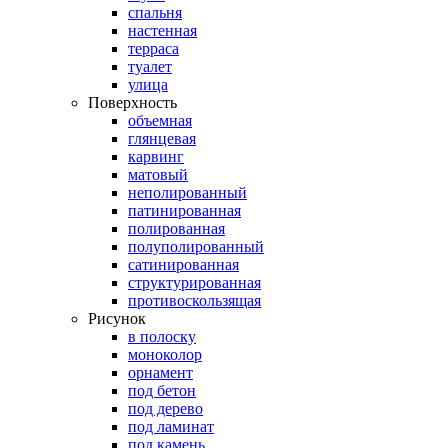
спальня
настенная
терраса
туалет
улица
Поверхность
объемная
глянцевая
карвинг
матовый
неполированный
патинированная
полированная
полуполированный
сатинированная
структурированная
противоскользящая
Рисунок
в полоску
моноколор
орнамент
под бетон
под дерево
под ламинат
под камень