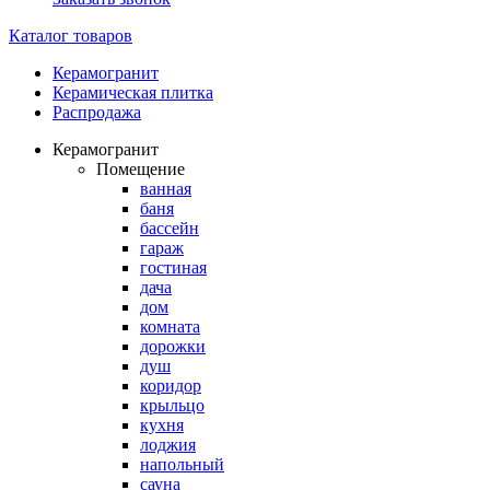
Каталог товаров
Керамогранит
Керамическая плитка
Распродажа
Керамогранит
Помещение
ванная
баня
бассейн
гараж
гостиная
дача
дом
комната
дорожки
душ
коридор
крыльцо
кухня
лоджия
напольный
сауна