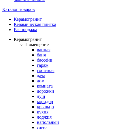
Каталог товаров
Керамогранит
Керамическая плитка
Распродажа
Керамогранит
Помещение
ванная
баня
бассейн
гараж
гостиная
дача
дом
комната
дорожки
душ
коридор
крыльцо
кухня
лоджия
напольный
сауна