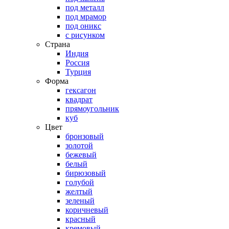
под металл
под мрамор
под оникс
с рисунком
Страна
Индия
Россия
Турция
Форма
гексагон
квадрат
прямоугольник
куб
Цвет
бронзовый
золотой
бежевый
белый
бирюзовый
голубой
желтый
зеленый
коричневый
красный
кремовый