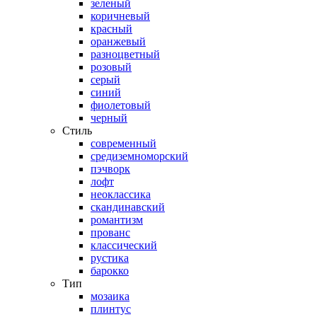
зеленый
коричневый
красный
оранжевый
разноцветный
розовый
серый
синий
фиолетовый
черный
Стиль
современный
средиземноморский
пэчворк
лофт
неоклассика
скандинавский
романтизм
прованс
классический
рустика
барокко
Тип
мозаика
плинтус