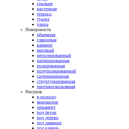
спальня
настенная
терраса
туалет
улица
Поверхность
объемная
глянцевая
карвинг
матовый
неполированный
патинированная
полированная
полуполированный
сатинированная
структурированная
противоскользящая
Рисунок
в полоску
моноколор
орнамент
под бетон
под дерево
под ламинат
под камень