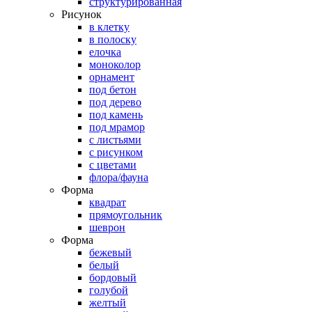
структурированная
Рисунок
в клетку
в полоску
елочка
моноколор
орнамент
под бетон
под дерево
под камень
под мрамор
с листьями
с рисунком
с цветами
флора/фауна
Форма
квадрат
прямоугольник
шеврон
Форма
бежевый
белый
бордовый
голубой
желтый