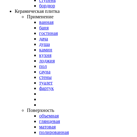
ступень
бордюр
Керамическая плитка
Применение
ванная
баня
гостиная
дача
душа
камин
кухня
лоджия
пол
сауна
стены
туалет
фартук
Поверхность
объемная
глянцевая
матовая
полированная