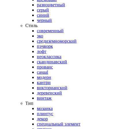
разноцветный
серый
синий
черный
Стиль
современный
эко
средиземноморский
пэчворк
лофт
неоклассика
скандинавский
прованс
casual
модерн
кантри
викторианский
деревенский
винтаж
Тип
мозаика
плинтус
декор
специальный элемент