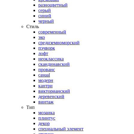
разноцветный
серый
синий
черный
Стиль
современный
эко
средиземноморский
пэчворк
лофт
неоклассика
скандинавский
прованс
casual
модерн
кантри
викторианский
деревенский
винтаж
Тип
мозаика
плинтус
декор
специальный элемент