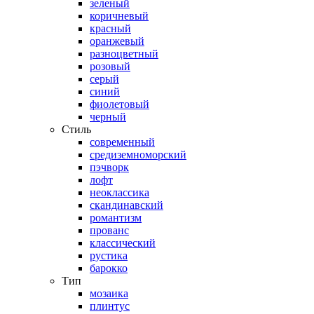
зеленый
коричневый
красный
оранжевый
разноцветный
розовый
серый
синий
фиолетовый
черный
Стиль
современный
средиземноморский
пэчворк
лофт
неоклассика
скандинавский
романтизм
прованс
классический
рустика
барокко
Тип
мозаика
плинтус