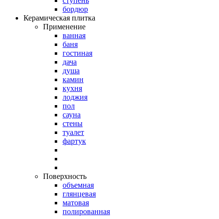
ступень
бордюр
Керамическая плитка
Применение
ванная
баня
гостиная
дача
душа
камин
кухня
лоджия
пол
сауна
стены
туалет
фартук
Поверхность
объемная
глянцевая
матовая
полированная