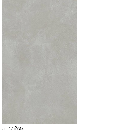
3 147 ₽
/м2
-