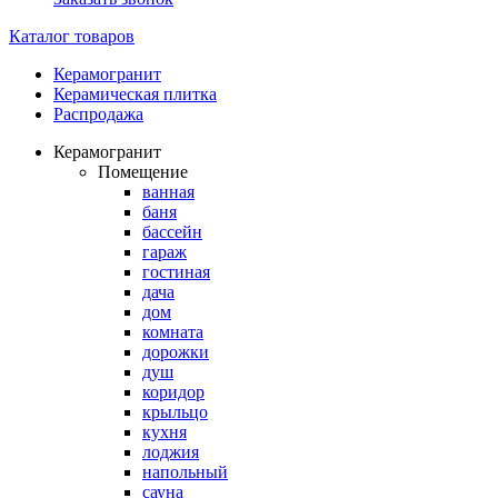
Каталог товаров
Керамогранит
Керамическая плитка
Распродажа
Керамогранит
Помещение
ванная
баня
бассейн
гараж
гостиная
дача
дом
комната
дорожки
душ
коридор
крыльцо
кухня
лоджия
напольный
сауна