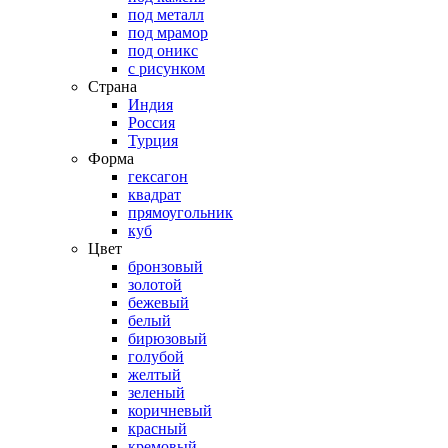
под металл
под мрамор
под оникс
с рисунком
Страна
Индия
Россия
Турция
Форма
гексагон
квадрат
прямоугольник
куб
Цвет
бронзовый
золотой
бежевый
белый
бирюзовый
голубой
желтый
зеленый
коричневый
красный
кремовый