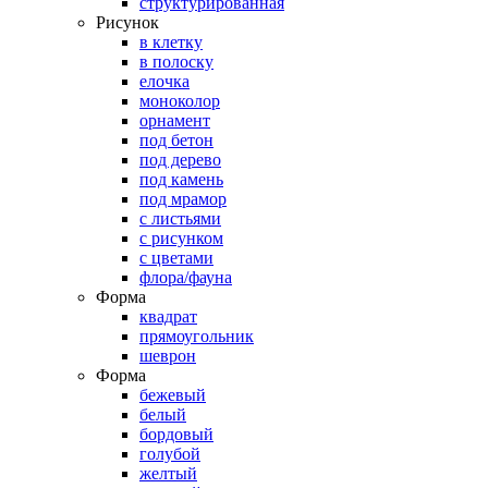
структурированная
Рисунок
в клетку
в полоску
елочка
моноколор
орнамент
под бетон
под дерево
под камень
под мрамор
с листьями
с рисунком
с цветами
флора/фауна
Форма
квадрат
прямоугольник
шеврон
Форма
бежевый
белый
бордовый
голубой
желтый