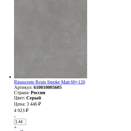
Rinascente Resin Smoke Matt 60×120
Артикул:
610010005605
Страна:
Россия
Цвет:
Серый
Цена: 3 446 ₽
4 923 ₽
-
+