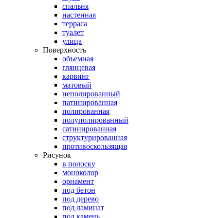
спальня
настенная
терраса
туалет
улица
Поверхность
объемная
глянцевая
карвинг
матовый
неполированный
патинированная
полированная
полуполированный
сатинированная
структурированная
противоскользящая
Рисунок
в полоску
моноколор
орнамент
под бетон
под дерево
под ламинат
под камень