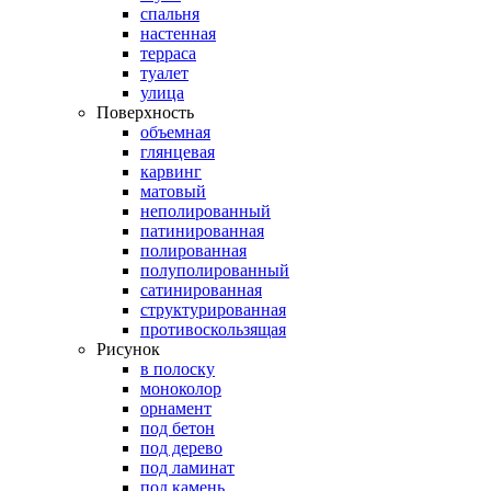
спальня
настенная
терраса
туалет
улица
Поверхность
объемная
глянцевая
карвинг
матовый
неполированный
патинированная
полированная
полуполированный
сатинированная
структурированная
противоскользящая
Рисунок
в полоску
моноколор
орнамент
под бетон
под дерево
под ламинат
под камень