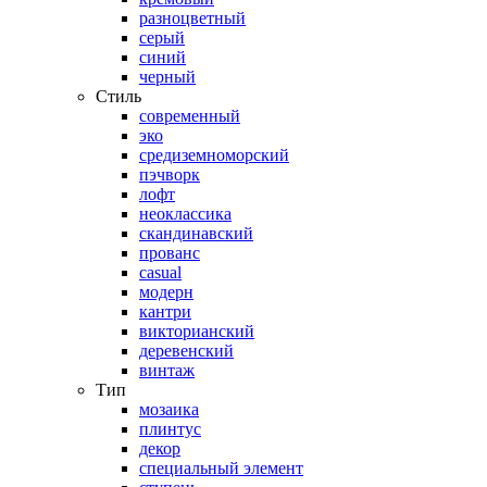
разноцветный
серый
синий
черный
Стиль
современный
эко
средиземноморский
пэчворк
лофт
неоклассика
скандинавский
прованс
casual
модерн
кантри
викторианский
деревенский
винтаж
Тип
мозаика
плинтус
декор
специальный элемент