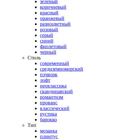
зеленый
коричневый
красный
оранжевый
разноцветный
розовый
серый
синий
фиолетовый
черный
Стиль
современный
средиземноморский
пэчворк
лофт
неоклассика
скандинавский
романтизм
прованс
классический
рустика
барокко
Тип
мозаика
плинтус