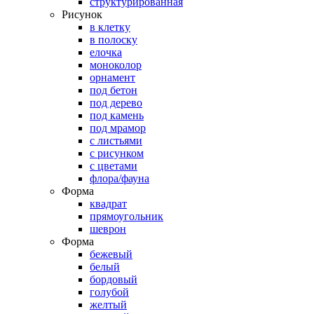
структурированная
Рисунок
в клетку
в полоску
елочка
моноколор
орнамент
под бетон
под дерево
под камень
под мрамор
с листьями
с рисунком
с цветами
флора/фауна
Форма
квадрат
прямоугольник
шеврон
Форма
бежевый
белый
бордовый
голубой
желтый