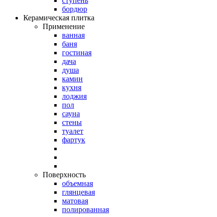
ступень
бордюр
Керамическая плитка
Применение
ванная
баня
гостиная
дача
душа
камин
кухня
лоджия
пол
сауна
стены
туалет
фартук
Поверхность
объемная
глянцевая
матовая
полированная