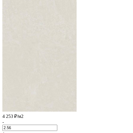
4 253 ₽
/м2
-