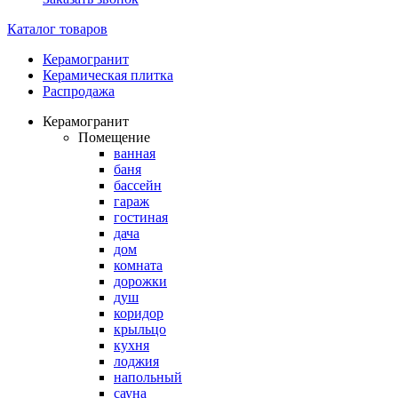
Каталог товаров
Керамогранит
Керамическая плитка
Распродажа
Керамогранит
Помещение
ванная
баня
бассейн
гараж
гостиная
дача
дом
комната
дорожки
душ
коридор
крыльцо
кухня
лоджия
напольный
сауна