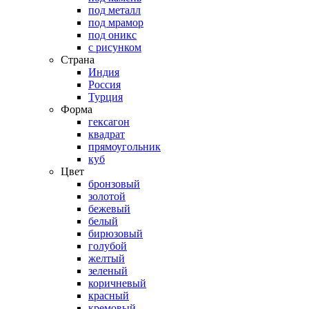
под металл
под мрамор
под оникс
с рисунком
Страна
Индия
Россия
Турция
Форма
гексагон
квадрат
прямоугольник
куб
Цвет
бронзовый
золотой
бежевый
белый
бирюзовый
голубой
желтый
зеленый
коричневый
красный
кремовый