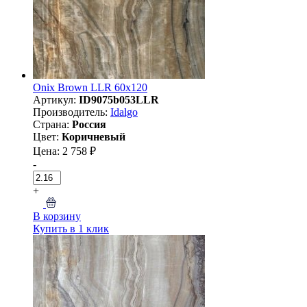
Onix Brown LLR 60x120
Артикул:
ID9075b053LLR
Производитель:
Idalgo
Страна:
Россия
Цвет:
Коричневый
Цена: 2 758 ₽
-
+
В корзину
Купить в 1 клик