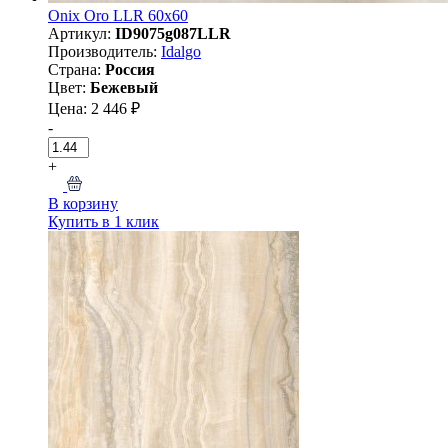
Onix Oro LLR 60x60
Артикул:
ID9075g087LLR
Производитель:
Idalgo
Страна:
Россия
Цвет:
Бежевый
Цена: 2 446 ₽
-
+
В корзину
Купить в 1 клик