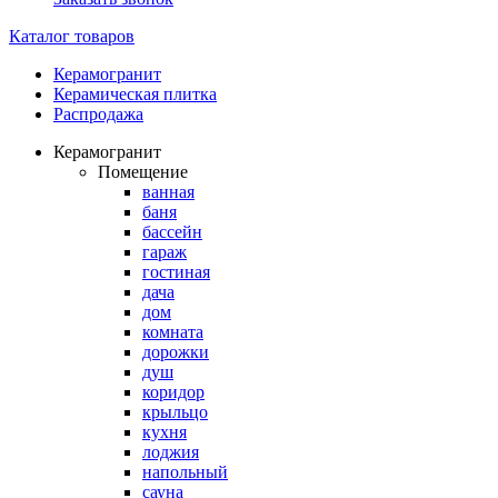
Каталог товаров
Керамогранит
Керамическая плитка
Распродажа
Керамогранит
Помещение
ванная
баня
бассейн
гараж
гостиная
дача
дом
комната
дорожки
душ
коридор
крыльцо
кухня
лоджия
напольный
сауна