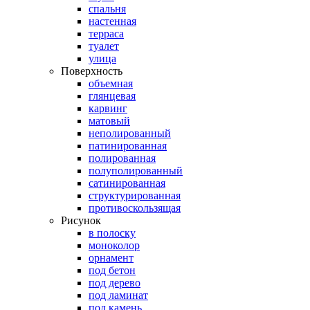
спальня
настенная
терраса
туалет
улица
Поверхность
объемная
глянцевая
карвинг
матовый
неполированный
патинированная
полированная
полуполированный
сатинированная
структурированная
противоскользящая
Рисунок
в полоску
моноколор
орнамент
под бетон
под дерево
под ламинат
под камень