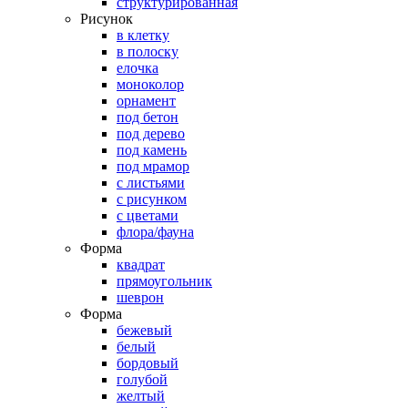
структурированная
Рисунок
в клетку
в полоску
елочка
моноколор
орнамент
под бетон
под дерево
под камень
под мрамор
с листьями
с рисунком
с цветами
флора/фауна
Форма
квадрат
прямоугольник
шеврон
Форма
бежевый
белый
бордовый
голубой
желтый