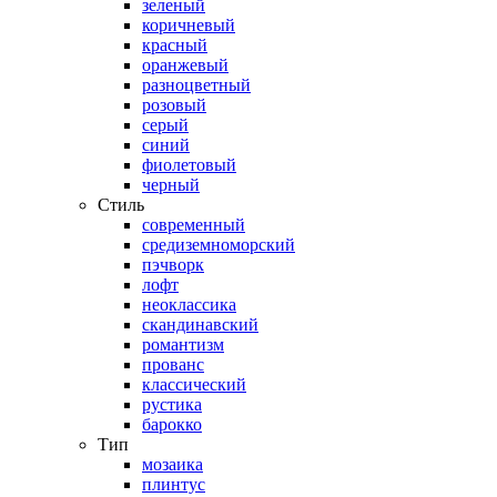
зеленый
коричневый
красный
оранжевый
разноцветный
розовый
серый
синий
фиолетовый
черный
Стиль
современный
средиземноморский
пэчворк
лофт
неоклассика
скандинавский
романтизм
прованс
классический
рустика
барокко
Тип
мозаика
плинтус