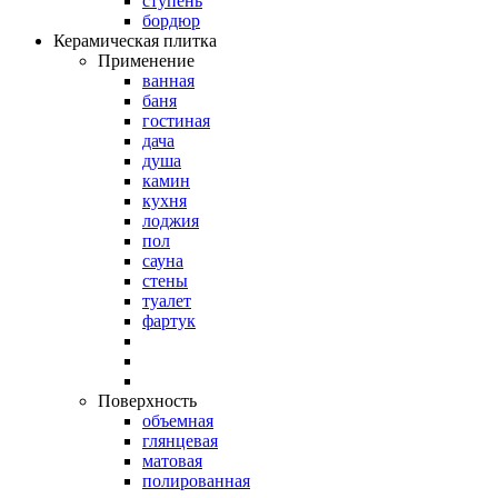
ступень
бордюр
Керамическая плитка
Применение
ванная
баня
гостиная
дача
душа
камин
кухня
лоджия
пол
сауна
стены
туалет
фартук
Поверхность
объемная
глянцевая
матовая
полированная