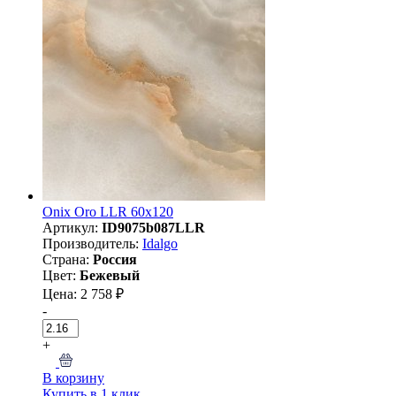
Onix Oro LLR 60x120
Артикул:
ID9075b087LLR
Производитель:
Idalgo
Страна:
Россия
Цвет:
Бежевый
Цена: 2 758 ₽
-
+
В корзину
Купить в 1 клик