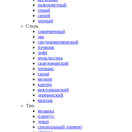
разноцветный
серый
синий
черный
Стиль
современный
эко
средиземноморский
пэчворк
лофт
неоклассика
скандинавский
прованс
casual
модерн
кантри
викторианский
деревенский
винтаж
Тип
мозаика
плинтус
декор
специальный элемент