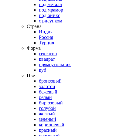
под металл
под мрамор
под оникс
с рисунком
Страна
Индия
Россия
Турция
Форма
гексагон
квадрат
прямоугольник
куб
Цвет
бронзовый
золотой
бежевый
белый
бирюзовый
голубой
желтый
зеленый
коричневый
красный
кремовый