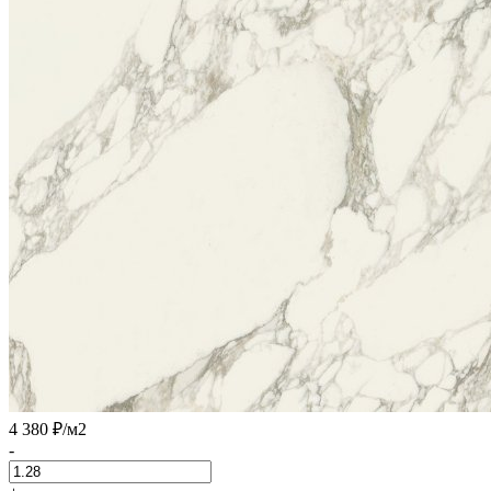
4 380 ₽
/м2
-