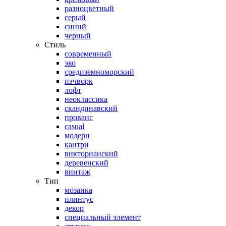
разноцветный
серый
синий
черный
Стиль
современный
эко
средиземноморский
пэчворк
лофт
неоклассика
скандинавский
прованс
casual
модерн
кантри
викторианский
деревенский
винтаж
Тип
мозаика
плинтус
декор
специальный элемент