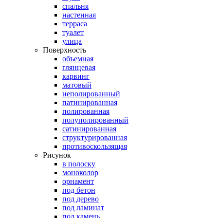
спальня
настенная
терраса
туалет
улица
Поверхность
объемная
глянцевая
карвинг
матовый
неполированный
патинированная
полированная
полуполированный
сатинированная
структурированная
противоскользящая
Рисунок
в полоску
моноколор
орнамент
под бетон
под дерево
под ламинат
под камень