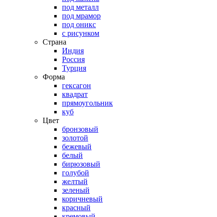
под металл
под мрамор
под оникс
с рисунком
Страна
Индия
Россия
Турция
Форма
гексагон
квадрат
прямоугольник
куб
Цвет
бронзовый
золотой
бежевый
белый
бирюзовый
голубой
желтый
зеленый
коричневый
красный
кремовый