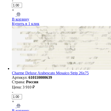
-
+
В корзину
Купить в 1 клик
Charme Deluxe Arabescato Mosaico Strip 26x75
Артикул:
610110000639
Страна:
Россия
Цена: 3 910 ₽
-
+
В корзину