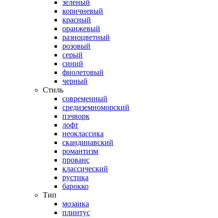
зеленый
коричневый
красный
оранжевый
разноцветный
розовый
серый
синий
фиолетовый
черный
Стиль
современный
средиземноморский
пэчворк
лофт
неоклассика
скандинавский
романтизм
прованс
классический
рустика
барокко
Тип
мозаика
плинтус