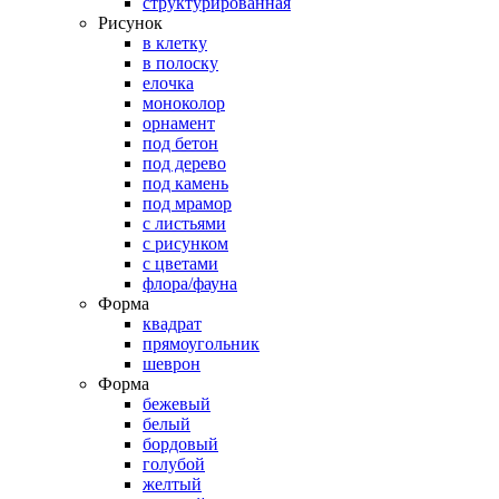
структурированная
Рисунок
в клетку
в полоску
елочка
моноколор
орнамент
под бетон
под дерево
под камень
под мрамор
с листьями
с рисунком
с цветами
флора/фауна
Форма
квадрат
прямоугольник
шеврон
Форма
бежевый
белый
бордовый
голубой
желтый