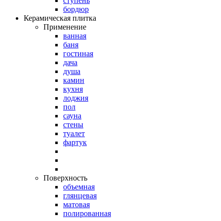
ступень
бордюр
Керамическая плитка
Применение
ванная
баня
гостиная
дача
душа
камин
кухня
лоджия
пол
сауна
стены
туалет
фартук
Поверхность
объемная
глянцевая
матовая
полированная