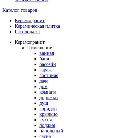
Каталог товаров
Керамогранит
Керамическая плитка
Распродажа
Керамогранит
Помещение
ванная
баня
бассейн
гараж
гостиная
дача
дом
комната
дорожки
душ
коридор
крыльцо
кухня
лоджия
напольный
сауна