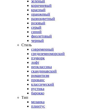
зеленый
коричневый
красный
оранжевый
разноцветный
розовый
серый
синий
фиолетовый
черный
Стиль
современный
средиземноморский
пэчворк
лофт
неоклассика
скандинавский
романтизм
прованс
классический
рустика
барокко
Тип
мозаика
плинтус