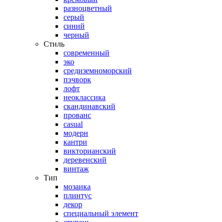
разноцветный
серый
синий
черный
Стиль
современный
эко
средиземноморский
пэчворк
лофт
неоклассика
скандинавский
прованс
casual
модерн
кантри
викторианский
деревенский
винтаж
Тип
мозаика
плинтус
декор
специальный элемент