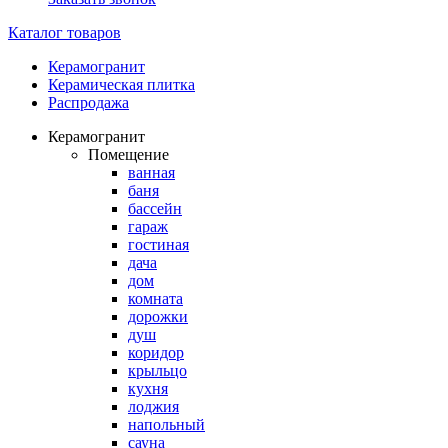
Каталог товаров
Керамогранит
Керамическая плитка
Распродажа
Керамогранит
Помещение
ванная
баня
бассейн
гараж
гостиная
дача
дом
комната
дорожки
душ
коридор
крыльцо
кухня
лоджия
напольный
сауна