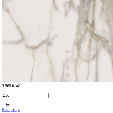
3 565 ₽
/м2
-
+
В корзину