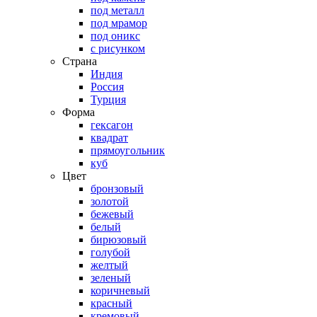
под металл
под мрамор
под оникс
с рисунком
Страна
Индия
Россия
Турция
Форма
гексагон
квадрат
прямоугольник
куб
Цвет
бронзовый
золотой
бежевый
белый
бирюзовый
голубой
желтый
зеленый
коричневый
красный
кремовый