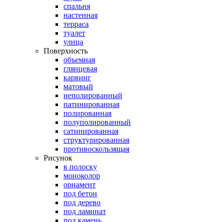
спальня
настенная
терраса
туалет
улица
Поверхность
объемная
глянцевая
карвинг
матовый
неполированный
патинированная
полированная
полуполированный
сатинированная
структурированная
противоскользящая
Рисунок
в полоску
моноколор
орнамент
под бетон
под дерево
под ламинат
под камень