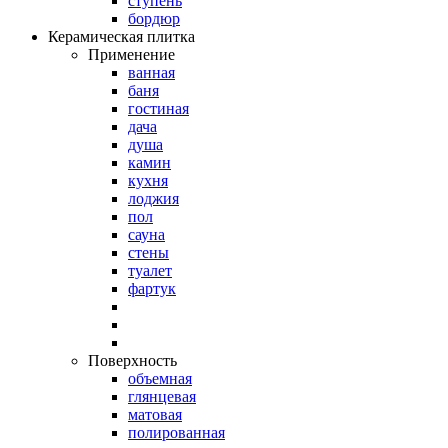
ступень
бордюр
Керамическая плитка
Применение
ванная
баня
гостиная
дача
душа
камин
кухня
лоджия
пол
сауна
стены
туалет
фартук
Поверхность
объемная
глянцевая
матовая
полированная