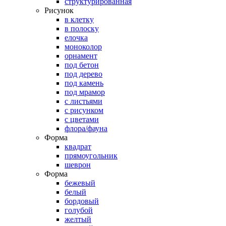
структурированная
Рисунок
в клетку
в полоску
елочка
моноколор
орнамент
под бетон
под дерево
под камень
под мрамор
с листьями
с рисунком
с цветами
флора/фауна
Форма
квадрат
прямоугольник
шеврон
Форма
бежевый
белый
бордовый
голубой
желтый