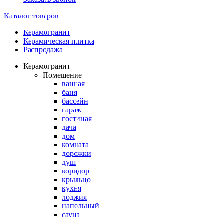
Каталог товаров
Керамогранит
Керамическая плитка
Распродажа
Керамогранит
Помещение
ванная
баня
бассейн
гараж
гостиная
дача
дом
комната
дорожки
душ
коридор
крыльцо
кухня
лоджия
напольный
сауна