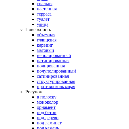
спальня
настенная
терраса
туалет
улица
Поверхность
объемная
глянцевая
карвинг
матовый
неполированный
патинированная
полированная
полуполированный
сатинированная
структурированная
противоскользящая
Рисунок
в полоску
моноколор
орнамент
под бетон
под дерево
под ламинат
под камень