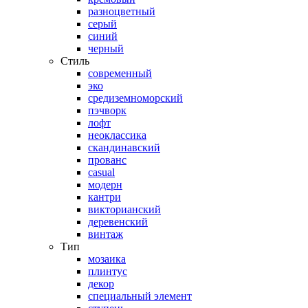
разноцветный
серый
синий
черный
Стиль
современный
эко
средиземноморский
пэчворк
лофт
неоклассика
скандинавский
прованс
casual
модерн
кантри
викторианский
деревенский
винтаж
Тип
мозаика
плинтус
декор
специальный элемент