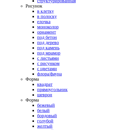
структурированная
Рисунок
в клетку
в полоску
елочка
моноколор
орнамент
под бетон
под дерево
под камень
под мрамор
с листьями
с рисунком
с цветами
флора/фауна
Форма
квадрат
прямоугольник
шеврон
Форма
бежевый
белый
бордовый
голубой
желтый