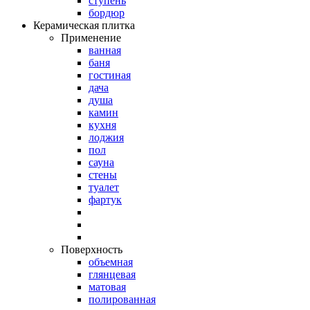
ступень
бордюр
Керамическая плитка
Применение
ванная
баня
гостиная
дача
душа
камин
кухня
лоджия
пол
сауна
стены
туалет
фартук
Поверхность
объемная
глянцевая
матовая
полированная