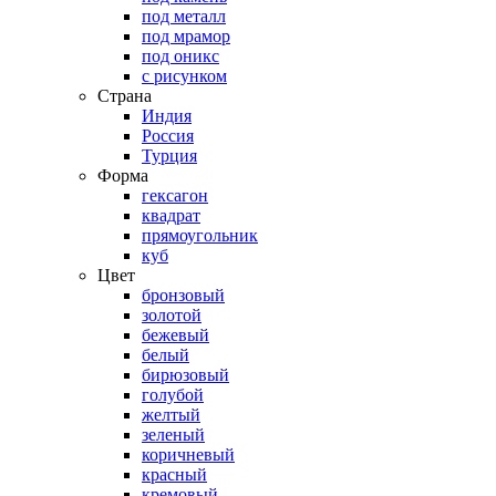
под металл
под мрамор
под оникс
с рисунком
Страна
Индия
Россия
Турция
Форма
гексагон
квадрат
прямоугольник
куб
Цвет
бронзовый
золотой
бежевый
белый
бирюзовый
голубой
желтый
зеленый
коричневый
красный
кремовый