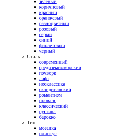
зеленый
коричневый
красный
оранжевый
разноцветный
розовый
серый
синий
фиолетовый
черный
Стиль
современный
средиземноморский
пэчворк
лофт
неоклассика
скандинавский
романтизм
прованс
классический
рустика
барокко
Тип
мозаика
плинтус