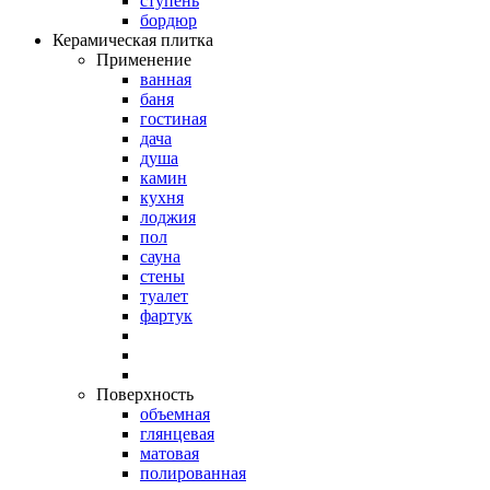
ступень
бордюр
Керамическая плитка
Применение
ванная
баня
гостиная
дача
душа
камин
кухня
лоджия
пол
сауна
стены
туалет
фартук
Поверхность
объемная
глянцевая
матовая
полированная