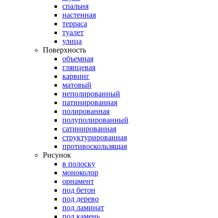
спальня
настенная
терраса
туалет
улица
Поверхность
объемная
глянцевая
карвинг
матовый
неполированный
патинированная
полированная
полуполированный
сатинированная
структурированная
противоскользящая
Рисунок
в полоску
моноколор
орнамент
под бетон
под дерево
под ламинат
под камень