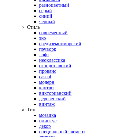
разноцветный
серый
синий
черный
Стиль
современный
эко
средиземноморский
пэчворк
лофт
неоклассика
скандинавский
прованс
casual
модерн
кантри
викторианский
деревенский
винтаж
Тип
мозаика
плинтус
декор
специальный элемент