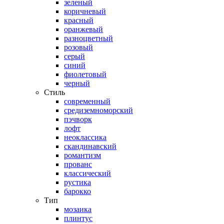
зеленый
коричневый
красный
оранжевый
разноцветный
розовый
серый
синий
фиолетовый
черный
Стиль
современный
средиземноморский
пэчворк
лофт
неоклассика
скандинавский
романтизм
прованс
классический
рустика
барокко
Тип
мозаика
плинтус