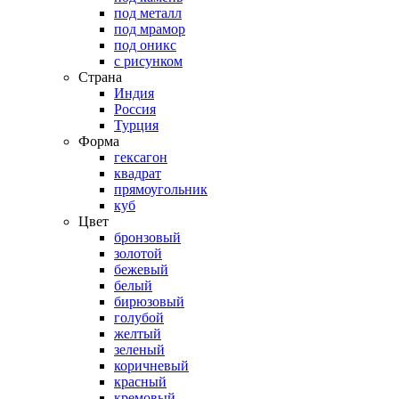
под металл
под мрамор
под оникс
с рисунком
Страна
Индия
Россия
Турция
Форма
гексагон
квадрат
прямоугольник
куб
Цвет
бронзовый
золотой
бежевый
белый
бирюзовый
голубой
желтый
зеленый
коричневый
красный
кремовый