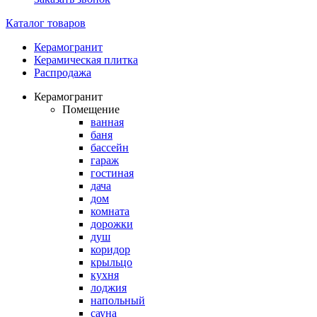
Каталог товаров
Керамогранит
Керамическая плитка
Распродажа
Керамогранит
Помещение
ванная
баня
бассейн
гараж
гостиная
дача
дом
комната
дорожки
душ
коридор
крыльцо
кухня
лоджия
напольный
сауна