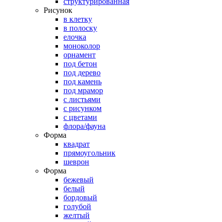
структурированная
Рисунок
в клетку
в полоску
елочка
моноколор
орнамент
под бетон
под дерево
под камень
под мрамор
с листьями
с рисунком
с цветами
флора/фауна
Форма
квадрат
прямоугольник
шеврон
Форма
бежевый
белый
бордовый
голубой
желтый