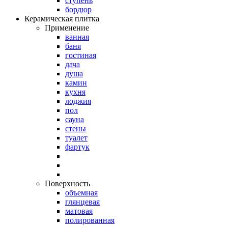
ступень
бордюр
Керамическая плитка
Применение
ванная
баня
гостиная
дача
душа
камин
кухня
лоджия
пол
сауна
стены
туалет
фартук
Поверхность
объемная
глянцевая
матовая
полированная