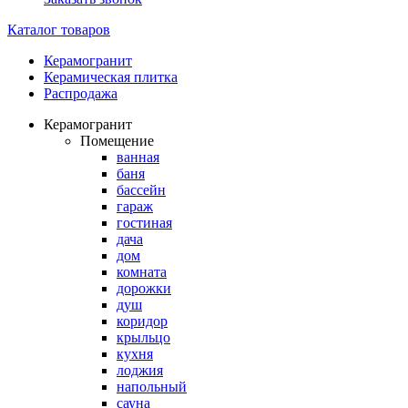
Каталог товаров
Керамогранит
Керамическая плитка
Распродажа
Керамогранит
Помещение
ванная
баня
бассейн
гараж
гостиная
дача
дом
комната
дорожки
душ
коридор
крыльцо
кухня
лоджия
напольный
сауна