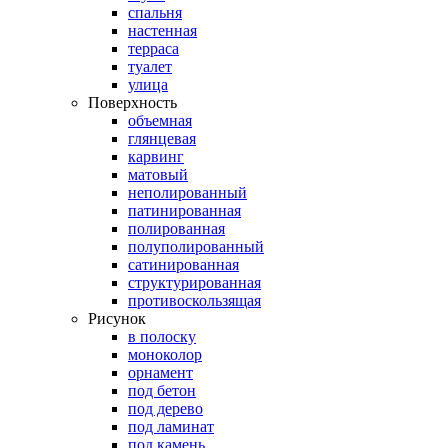
спальня
настенная
терраса
туалет
улица
Поверхность
объемная
глянцевая
карвинг
матовый
неполированный
патинированная
полированная
полуполированный
сатинированная
структурированная
противоскользящая
Рисунок
в полоску
моноколор
орнамент
под бетон
под дерево
под ламинат
под камень