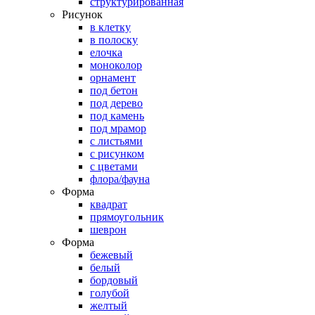
структурированная
Рисунок
в клетку
в полоску
елочка
моноколор
орнамент
под бетон
под дерево
под камень
под мрамор
с листьями
с рисунком
с цветами
флора/фауна
Форма
квадрат
прямоугольник
шеврон
Форма
бежевый
белый
бордовый
голубой
желтый