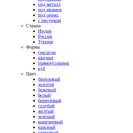
под металл
под мрамор
под оникс
с рисунком
Страна
Индия
Россия
Турция
Форма
гексагон
квадрат
прямоугольник
куб
Цвет
бронзовый
золотой
бежевый
белый
бирюзовый
голубой
желтый
зеленый
коричневый
красный
кремовый