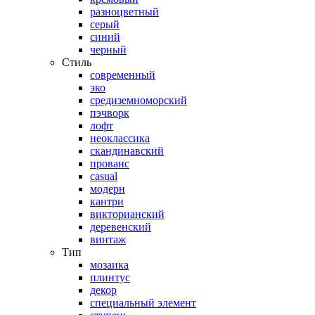
разноцветный
серый
синий
черный
Стиль
современный
эко
средиземноморский
пэчворк
лофт
неоклассика
скандинавский
прованс
casual
модерн
кантри
викторианский
деревенский
винтаж
Тип
мозаика
плинтус
декор
специальный элемент