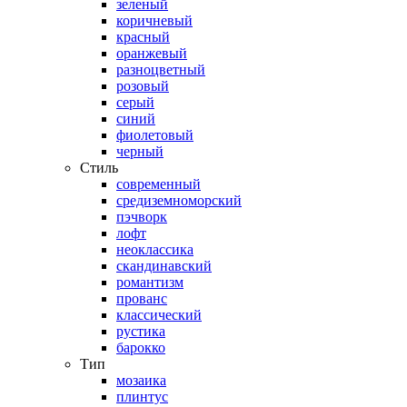
зеленый
коричневый
красный
оранжевый
разноцветный
розовый
серый
синий
фиолетовый
черный
Стиль
современный
средиземноморский
пэчворк
лофт
неоклассика
скандинавский
романтизм
прованс
классический
рустика
барокко
Тип
мозаика
плинтус