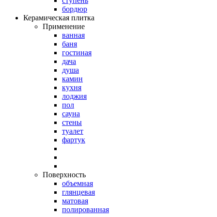
ступень
бордюр
Керамическая плитка
Применение
ванная
баня
гостиная
дача
душа
камин
кухня
лоджия
пол
сауна
стены
туалет
фартук
Поверхность
объемная
глянцевая
матовая
полированная