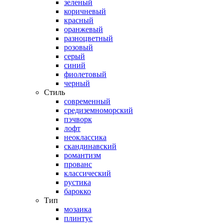
зеленый
коричневый
красный
оранжевый
разноцветный
розовый
серый
синий
фиолетовый
черный
Стиль
современный
средиземноморский
пэчворк
лофт
неоклассика
скандинавский
романтизм
прованс
классический
рустика
барокко
Тип
мозаика
плинтус