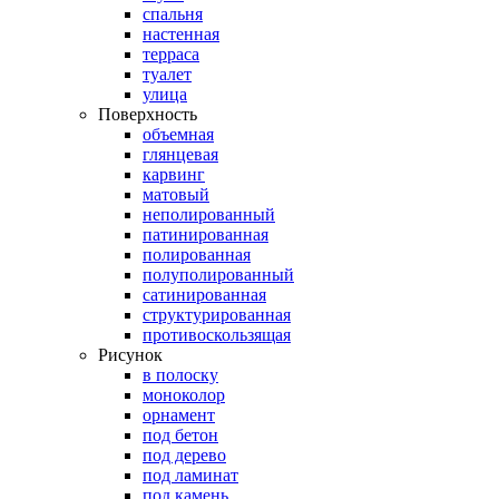
спальня
настенная
терраса
туалет
улица
Поверхность
объемная
глянцевая
карвинг
матовый
неполированный
патинированная
полированная
полуполированный
сатинированная
структурированная
противоскользящая
Рисунок
в полоску
моноколор
орнамент
под бетон
под дерево
под ламинат
под камень