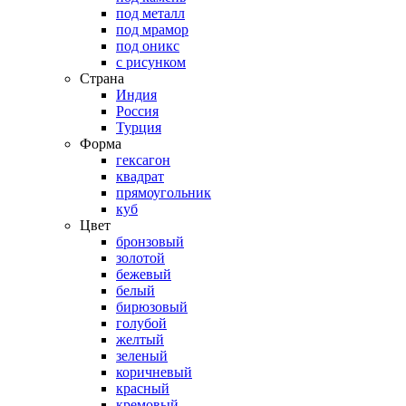
под металл
под мрамор
под оникс
с рисунком
Страна
Индия
Россия
Турция
Форма
гексагон
квадрат
прямоугольник
куб
Цвет
бронзовый
золотой
бежевый
белый
бирюзовый
голубой
желтый
зеленый
коричневый
красный
кремовый