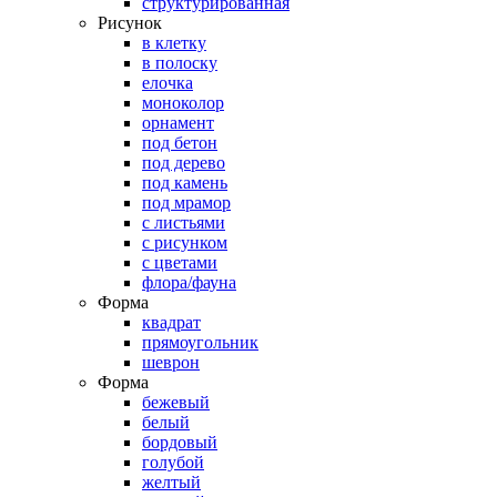
структурированная
Рисунок
в клетку
в полоску
елочка
моноколор
орнамент
под бетон
под дерево
под камень
под мрамор
с листьями
с рисунком
с цветами
флора/фауна
Форма
квадрат
прямоугольник
шеврон
Форма
бежевый
белый
бордовый
голубой
желтый