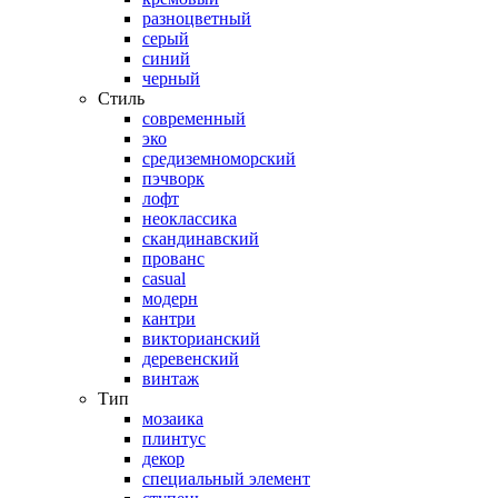
разноцветный
серый
синий
черный
Стиль
современный
эко
средиземноморский
пэчворк
лофт
неоклассика
скандинавский
прованс
casual
модерн
кантри
викторианский
деревенский
винтаж
Тип
мозаика
плинтус
декор
специальный элемент