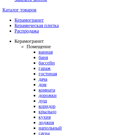
Каталог товаров
Керамогранит
Керамическая плитка
Распродажа
Керамогранит
Помещение
ванная
баня
бассейн
гараж
гостиная
дача
дом
комната
дорожки
душ
коридор
крыльцо
кухня
лоджия
напольный
сауна