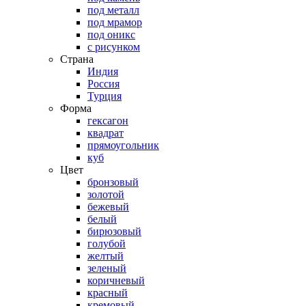
под металл
под мрамор
под оникс
с рисунком
Страна
Индия
Россия
Турция
Форма
гексагон
квадрат
прямоугольник
куб
Цвет
бронзовый
золотой
бежевый
белый
бирюзовый
голубой
желтый
зеленый
коричневый
красный
кремовый