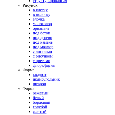
структурированная
Рисунок
в клетку
в полоску
елочка
моноколор
орнамент
под бетон
под дерево
под камень
под мрамор
с листьями
с рисунком
с цветами
флора/фауна
Форма
квадрат
прямоугольник
шеврон
Форма
бежевый
белый
бордовый
голубой
желтый