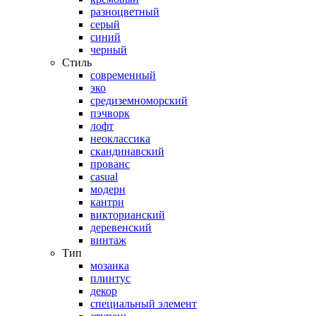
разноцветный
серый
синий
черный
Стиль
современный
эко
средиземноморский
пэчворк
лофт
неоклассика
скандинавский
прованс
casual
модерн
кантри
викторианский
деревенский
винтаж
Тип
мозаика
плинтус
декор
специальный элемент