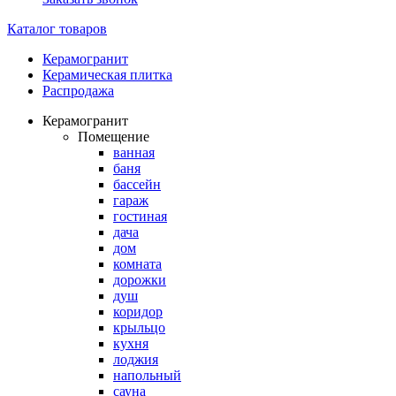
Каталог товаров
Керамогранит
Керамическая плитка
Распродажа
Керамогранит
Помещение
ванная
баня
бассейн
гараж
гостиная
дача
дом
комната
дорожки
душ
коридор
крыльцо
кухня
лоджия
напольный
сауна