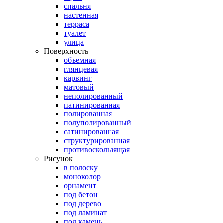
спальня
настенная
терраса
туалет
улица
Поверхность
объемная
глянцевая
карвинг
матовый
неполированный
патинированная
полированная
полуполированный
сатинированная
структурированная
противоскользящая
Рисунок
в полоску
моноколор
орнамент
под бетон
под дерево
под ламинат
под камень