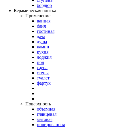
ступень
бордюр
Керамическая плитка
Применение
ванная
баня
гостиная
дача
душа
камин
кухня
лоджия
пол
сауна
стены
туалет
фартук
Поверхность
объемная
глянцевая
матовая
полированная