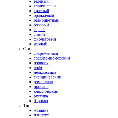
зеленый
коричневый
красный
оранжевый
разноцветный
розовый
серый
синий
фиолетовый
черный
Стиль
современный
средиземноморский
пэчворк
лофт
неоклассика
скандинавский
романтизм
прованс
классический
рустика
барокко
Тип
мозаика
плинтус