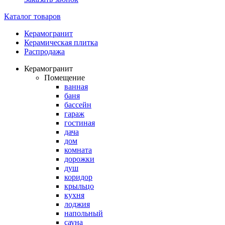
Каталог товаров
Керамогранит
Керамическая плитка
Распродажа
Керамогранит
Помещение
ванная
баня
бассейн
гараж
гостиная
дача
дом
комната
дорожки
душ
коридор
крыльцо
кухня
лоджия
напольный
сауна