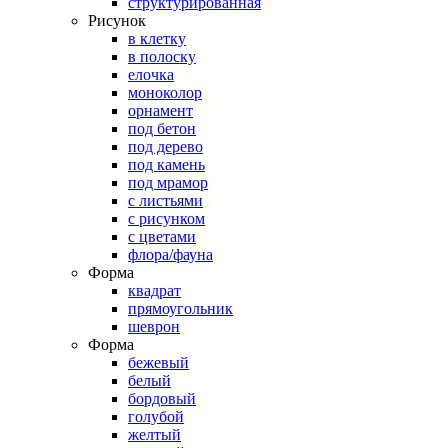
структурированная
Рисунок
в клетку
в полоску
елочка
моноколор
орнамент
под бетон
под дерево
под камень
под мрамор
с листьями
с рисунком
с цветами
флора/фауна
Форма
квадрат
прямоугольник
шеврон
Форма
бежевый
белый
бордовый
голубой
желтый