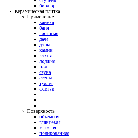
ступень
бордюр
Керамическая плитка
Применение
ванная
баня
гостиная
дача
душа
камин
кухня
лоджия
пол
сауна
стены
туалет
фартук
Поверхность
объемная
глянцевая
матовая
полированная