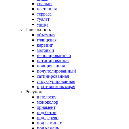
спальня
настенная
терраса
туалет
улица
Поверхность
объемная
глянцевая
карвинг
матовый
неполированный
патинированная
полированная
полуполированный
сатинированная
структурированная
противоскользящая
Рисунок
в полоску
моноколор
орнамент
под бетон
под дерево
под ламинат
под камень