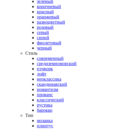
зеленый
коричневый
красный
оранжевый
разноцветный
розовый
серый
синий
фиолетовый
черный
Стиль
современный
средиземноморский
пэчворк
лофт
неоклассика
скандинавский
романтизм
прованс
классический
рустика
барокко
Тип
мозаика
плинтус