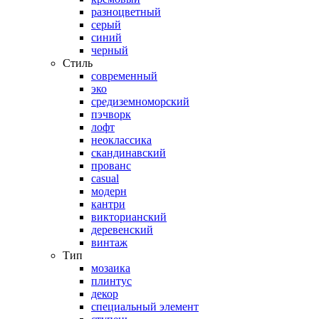
разноцветный
серый
синий
черный
Стиль
современный
эко
средиземноморский
пэчворк
лофт
неоклассика
скандинавский
прованс
casual
модерн
кантри
викторианский
деревенский
винтаж
Тип
мозаика
плинтус
декор
специальный элемент