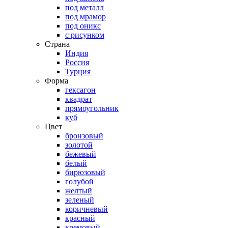
под металл
под мрамор
под оникс
с рисунком
Страна
Индия
Россия
Турция
Форма
гексагон
квадрат
прямоугольник
куб
Цвет
бронзовый
золотой
бежевый
белый
бирюзовый
голубой
желтый
зеленый
коричневый
красный
кремовый