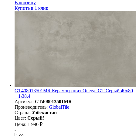
В корзину
Купить в 1 клик
GT408013501MR Керамогранит Onega_GT Серый 40x80
_ 1\38,4
Артикул:
GT408013501MR
Производитель:
GlobalTile
Страна:
Узбекистан
Цвет:
Серый!
Цена: 1 990 ₽
-