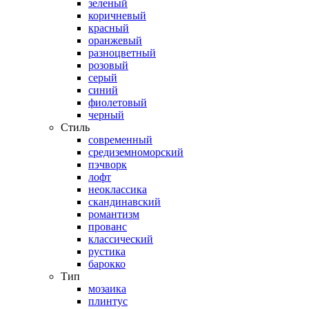
зеленый
коричневый
красный
оранжевый
разноцветный
розовый
серый
синий
фиолетовый
черный
Стиль
современный
средиземноморский
пэчворк
лофт
неоклассика
скандинавский
романтизм
прованс
классический
рустика
барокко
Тип
мозаика
плинтус