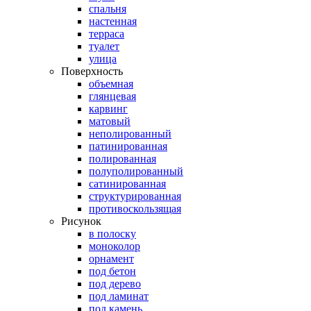
спальня
настенная
терраса
туалет
улица
Поверхность
объемная
глянцевая
карвинг
матовый
неполированный
патинированная
полированная
полуполированный
сатинированная
структурированная
противоскользящая
Рисунок
в полоску
моноколор
орнамент
под бетон
под дерево
под ламинат
под камень