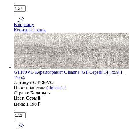
-
+
В корзину
Купить в 1 клик
GT180VG Керамогранит Oleanna_GT Серый 14,7x59,4 _
1\65,5
Артикул:
GT180VG
Производитель:
GlobalTile
Страна:
Беларусь
Цвет:
Серый!
Цена: 1 190 ₽
-
+