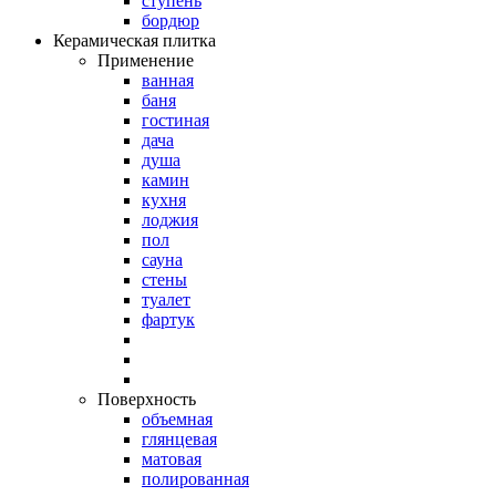
ступень
бордюр
Керамическая плитка
Применение
ванная
баня
гостиная
дача
душа
камин
кухня
лоджия
пол
сауна
стены
туалет
фартук
Поверхность
объемная
глянцевая
матовая
полированная