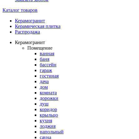
Каталог товаров
Керамогранит
Керамическая плитка
Распродажа
Керамогранит
Помещение
ванная
баня
бассейн
гараж
гостиная
дача
дом
комната
дорожки
душ
коридор
крыльцо
кухня
лоджия
напольный
сауна