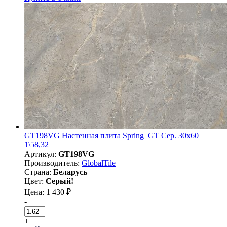
GT198VG Настенная плита Spring_GT Сер. 30x60 _
1\58,32
Артикул:
GT198VG
Производитель:
GlobalTile
Страна:
Беларусь
Цвет:
Серый!
Цена: 1 430 ₽
-
+