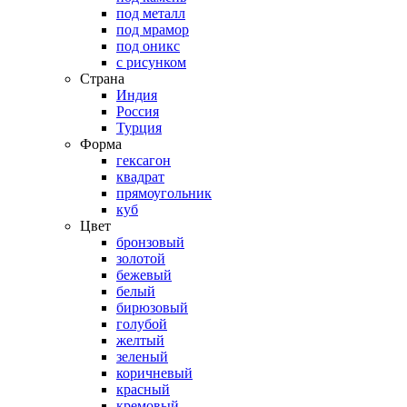
под металл
под мрамор
под оникс
с рисунком
Страна
Индия
Россия
Турция
Форма
гексагон
квадрат
прямоугольник
куб
Цвет
бронзовый
золотой
бежевый
белый
бирюзовый
голубой
желтый
зеленый
коричневый
красный
кремовый