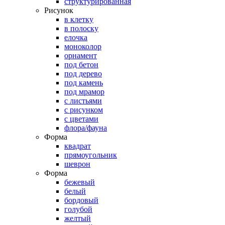
структурированная
Рисунок
в клетку
в полоску
елочка
моноколор
орнамент
под бетон
под дерево
под камень
под мрамор
с листьями
с рисунком
с цветами
флора/фауна
Форма
квадрат
прямоугольник
шеврон
Форма
бежевый
белый
бордовый
голубой
желтый