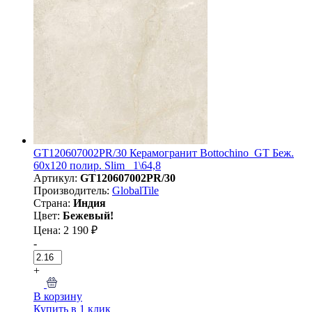
GT120607002PR/30 Керамогранит Bottochino_GT Беж.
60x120 полир. Slim_ 1\64,8
Артикул:
GT120607002PR/30
Производитель:
GlobalTile
Страна:
Индия
Цвет:
Бежевый!
Цена: 2 190 ₽
-
+
В корзину
Купить в 1 клик