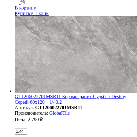
В корзину
Купить в 1 клик
GT1206022701MSR11 Керамогранит Судьба / Destiny
Серый 60x120 _ 1\43,2
Артикул:
GT1206022701MSR11
Производитель:
GlobalTile
Цена: 2 790 ₽
-