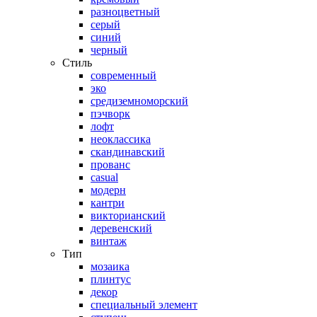
разноцветный
серый
синий
черный
Стиль
современный
эко
средиземноморский
пэчворк
лофт
неоклассика
скандинавский
прованс
casual
модерн
кантри
викторианский
деревенский
винтаж
Тип
мозаика
плинтус
декор
специальный элемент