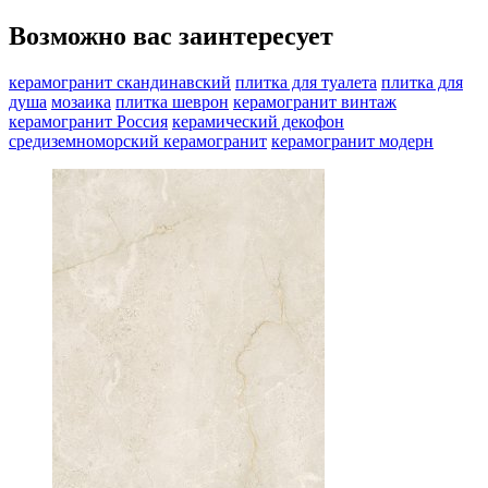
Возможно вас заинтересует
керамогранит скандинавский
плитка для туалета
плитка для
душа
мозаика
плитка шеврон
керамогранит винтаж
керамогранит Россия
керамический декофон
средиземноморский керамогранит
керамогранит модерн