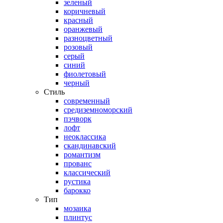
зеленый
коричневый
красный
оранжевый
разноцветный
розовый
серый
синий
фиолетовый
черный
Стиль
современный
средиземноморский
пэчворк
лофт
неоклассика
скандинавский
романтизм
прованс
классический
рустика
барокко
Тип
мозаика
плинтус