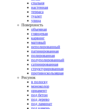
спальня
настенная
терраса
туалет
улица
Поверхность
объемная
глянцевая
карвинг
матовый
неполированный
патинированная
полированная
полуполированный
сатинированная
структурированная
противоскользящая
Рисунок
в полоску
моноколор
орнамент
под бетон
под дерево
под ламинат
под камень