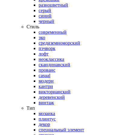
разноцветный
серый
синий
черный
Стиль
современный
эко
средиземноморский
пэчворк
лофт
неоклассика
скандинавский
прованс
casual
модерн
кантри
викторианский
деревенский
винтаж
Тип
мозаика
плинтус
декор
специальный элемент