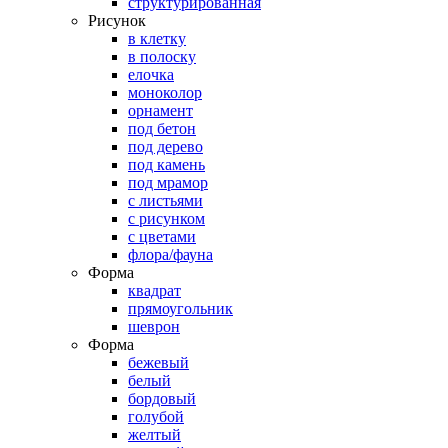
структурированная
Рисунок
в клетку
в полоску
елочка
моноколор
орнамент
под бетон
под дерево
под камень
под мрамор
с листьями
с рисунком
с цветами
флора/фауна
Форма
квадрат
прямоугольник
шеврон
Форма
бежевый
белый
бордовый
голубой
желтый