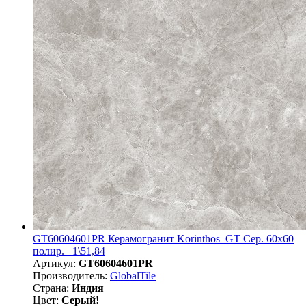
GT60604601PR Керамогранит Korinthos_GT Сер. 60x60
полир._ 1\51,84
Артикул:
GT60604601PR
Производитель:
GlobalTile
Страна:
Индия
Цвет:
Серый!