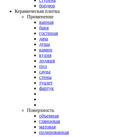
ступень
бордюр
Керамическая плитка
Применение
ванная
баня
гостиная
дача
душа
камин
кухня
лоджия
пол
сауна
стены
туалет
фартук
Поверхность
объемная
глянцевая
матовая
полированная