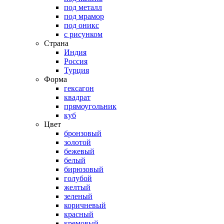
под металл
под мрамор
под оникс
с рисунком
Страна
Индия
Россия
Турция
Форма
гексагон
квадрат
прямоугольник
куб
Цвет
бронзовый
золотой
бежевый
белый
бирюзовый
голубой
желтый
зеленый
коричневый
красный
кремовый