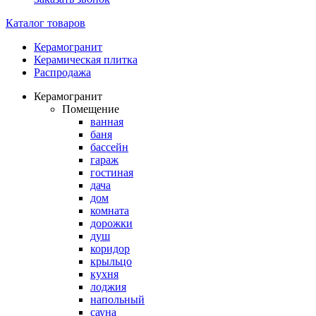
Каталог товаров
Керамогранит
Керамическая плитка
Распродажа
Керамогранит
Помещение
ванная
баня
бассейн
гараж
гостиная
дача
дом
комната
дорожки
душ
коридор
крыльцо
кухня
лоджия
напольный
сауна