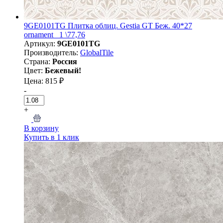
9GE0101TG Плитка облиц. Gestia GT Беж. 40*27
ornament_ 1 \77,76
Артикул:
9GE0101TG
Производитель:
GlobalTile
Страна:
Россия
Цвет:
Бежевый!
Цена: 815 ₽
-
+
В корзину
Купить в 1 клик