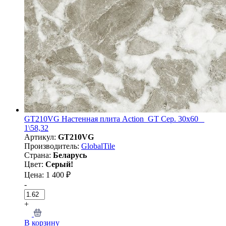
GT210VG Настенная плита Action_GT Сер. 30x60 _
1\58,32
Артикул:
GT210VG
Производитель:
GlobalTile
Страна:
Беларусь
Цвет:
Серый!
Цена: 1 400 ₽
-
+
В корзину