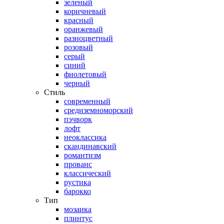
зеленый
коричневый
красный
оранжевый
разноцветный
розовый
серый
синий
фиолетовый
черный
Стиль
современный
средиземноморский
пэчворк
лофт
неоклассика
скандинавский
романтизм
прованс
классический
рустика
барокко
Тип
мозаика
плинтус