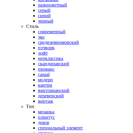
разноцветный
серый
синий
черный
Стиль
современный
эко
средиземноморский
пэчворк
лофт
неоклассика
скандинавский
прованс
casual
модерн
кантри
викторианский
деревенский
винтаж
Тип
мозаика
плинтус
декор
специальный элемент