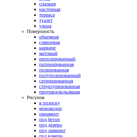
спальня
настенная
терраса
туалет
улица
Поверхность
объемная
глянцевая
карвинг
матовый
неполированный
патинированная
полированная
полуполированный
сатинированная
структурированная
противоскользящая
Рисунок
в полоску
моноколор
орнамент
под бетон
под дерево
под ламинат
под камень