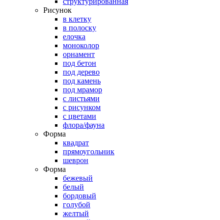
структурированная
Рисунок
в клетку
в полоску
елочка
моноколор
орнамент
под бетон
под дерево
под камень
под мрамор
с листьями
с рисунком
с цветами
флора/фауна
Форма
квадрат
прямоугольник
шеврон
Форма
бежевый
белый
бордовый
голубой
желтый