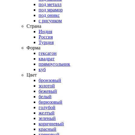
под металл
под мрамор
под оникс
с рисунком
Страна
Индия
Россия
Турция
Форма
гексагон
квадрат
прямоугольник
куб
Цвет
бронзовый
золотой
бежевый
белый
бирюзовый
голубой
желтый
зеленый
коричневый
красный
кремовый