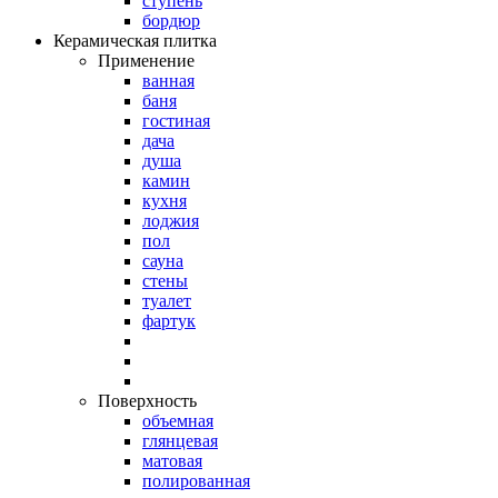
ступень
бордюр
Керамическая плитка
Применение
ванная
баня
гостиная
дача
душа
камин
кухня
лоджия
пол
сауна
стены
туалет
фартук
Поверхность
объемная
глянцевая
матовая
полированная