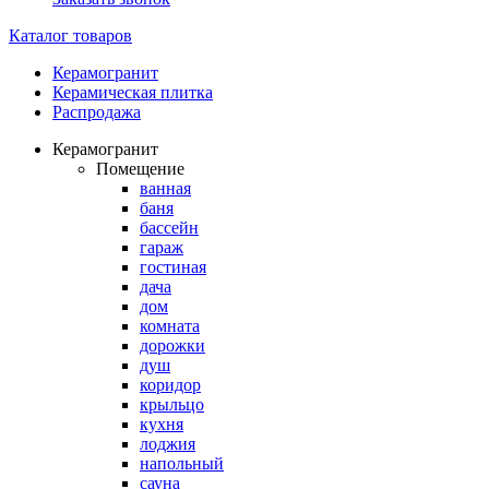
Каталог товаров
Керамогранит
Керамическая плитка
Распродажа
Керамогранит
Помещение
ванная
баня
бассейн
гараж
гостиная
дача
дом
комната
дорожки
душ
коридор
крыльцо
кухня
лоджия
напольный
сауна