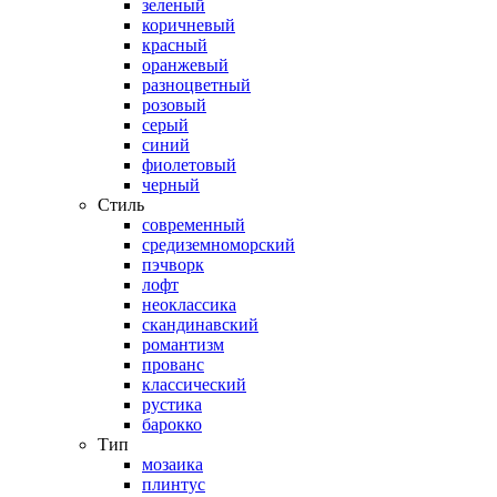
зеленый
коричневый
красный
оранжевый
разноцветный
розовый
серый
синий
фиолетовый
черный
Стиль
современный
средиземноморский
пэчворк
лофт
неоклассика
скандинавский
романтизм
прованс
классический
рустика
барокко
Тип
мозаика
плинтус