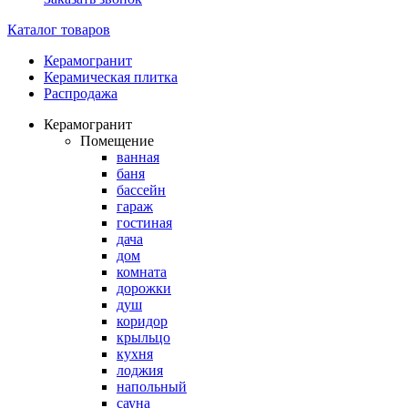
Каталог товаров
Керамогранит
Керамическая плитка
Распродажа
Керамогранит
Помещение
ванная
баня
бассейн
гараж
гостиная
дача
дом
комната
дорожки
душ
коридор
крыльцо
кухня
лоджия
напольный
сауна