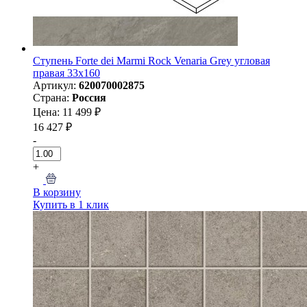
Ступень Forte dei Marmi Rock Venaria Grey угловая
правая 33x160
Артикул:
620070002875
Страна:
Россия
Цена: 11 499 ₽
16 427 ₽
-
+
В корзину
Купить в 1 клик