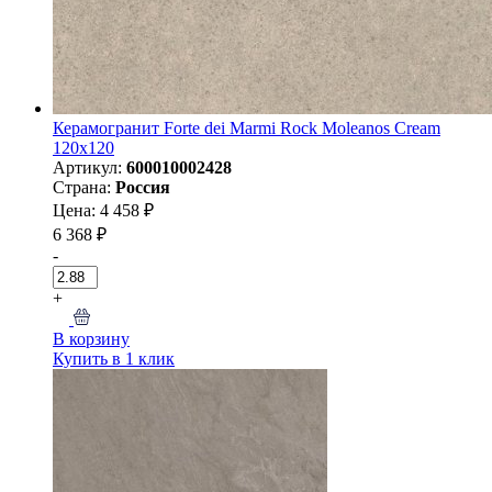
Керамогранит Forte dei Marmi Rock Moleanos Cream
120x120
Артикул:
600010002428
Страна:
Россия
Цена: 4 458 ₽
6 368 ₽
-
+
В корзину
Купить в 1 клик