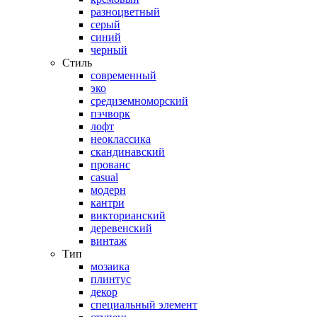
разноцветный
серый
синий
черный
Стиль
современный
эко
средиземноморский
пэчворк
лофт
неоклассика
скандинавский
прованс
casual
модерн
кантри
викторианский
деревенский
винтаж
Тип
мозаика
плинтус
декор
специальный элемент