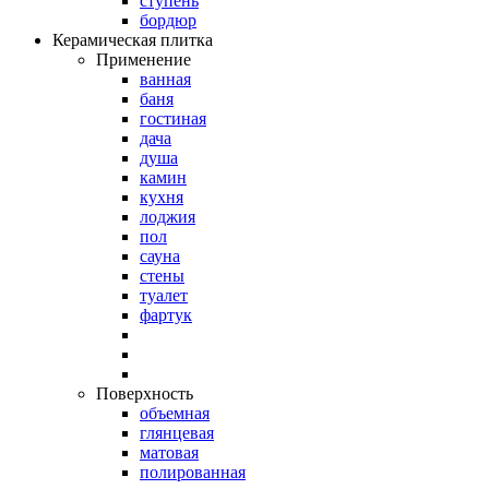
ступень
бордюр
Керамическая плитка
Применение
ванная
баня
гостиная
дача
душа
камин
кухня
лоджия
пол
сауна
стены
туалет
фартук
Поверхность
объемная
глянцевая
матовая
полированная