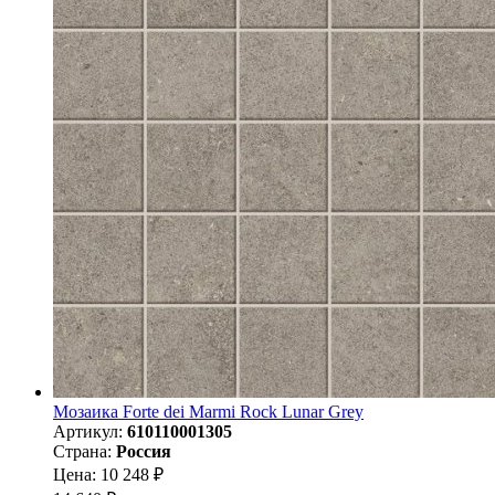
Мозаика Forte dei Marmi Rock Lunar Grey
Артикул:
610110001305
Страна:
Россия
Цена: 10 248 ₽