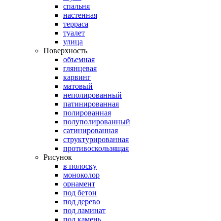
спальня
настенная
терраса
туалет
улица
Поверхность
объемная
глянцевая
карвинг
матовый
неполированный
патинированная
полированная
полуполированный
сатинированная
структурированная
противоскользящая
Рисунок
в полоску
моноколор
орнамент
под бетон
под дерево
под ламинат
под камень