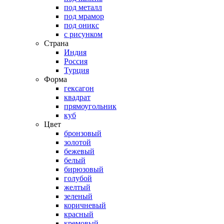
под металл
под мрамор
под оникс
с рисунком
Страна
Индия
Россия
Турция
Форма
гексагон
квадрат
прямоугольник
куб
Цвет
бронзовый
золотой
бежевый
белый
бирюзовый
голубой
желтый
зеленый
коричневый
красный
кремовый