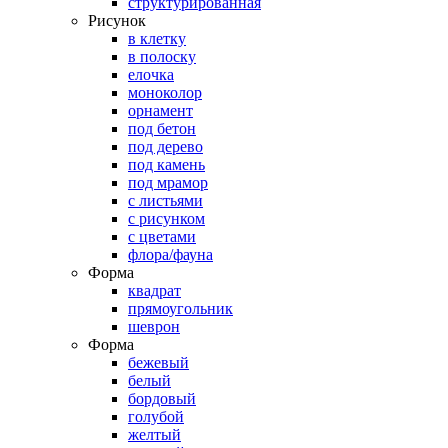
структурированная
Рисунок
в клетку
в полоску
елочка
моноколор
орнамент
под бетон
под дерево
под камень
под мрамор
с листьями
с рисунком
с цветами
флора/фауна
Форма
квадрат
прямоугольник
шеврон
Форма
бежевый
белый
бордовый
голубой
желтый